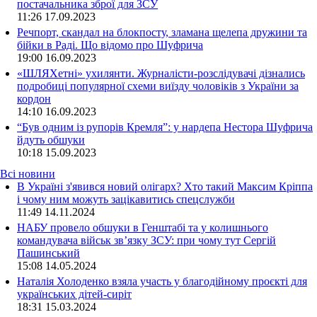
постачальника зброї для ЗСУ
11:26
17.09.2023
Речпорт, скандал на блокпосту, зламана щелепа дружини та
бійки в Раді. Що відомо про Шуфрича
19:00
16.09.2023
«ШЛЯХетні» ухилянти. Журналісти-розслідувачі дізнались
подробиці популярної схеми виїзду чоловіків з України за
кордон
14:10
16.09.2023
“Був одним із рупорів Кремля”: у нардепа Нестора Шуфрича
йдуть обшуки
10:18
15.09.2023
Всі новини
В Україні з'явився новий олігарх? Хто такий Максим Кріппа
і чому ним можуть зацікавитись спецслужби
11:49 14.11.2024
НАБУ провело обшуки в Генштабі та у колишнього
командувача військ зв’язку ЗСУ: при чому тут Сергій
Пашинський
15:08 14.05.2024
Наталія Холоденко взяла участь у благодійному проєкті для
українських дітей-сиріт
18:31 15.03.2024