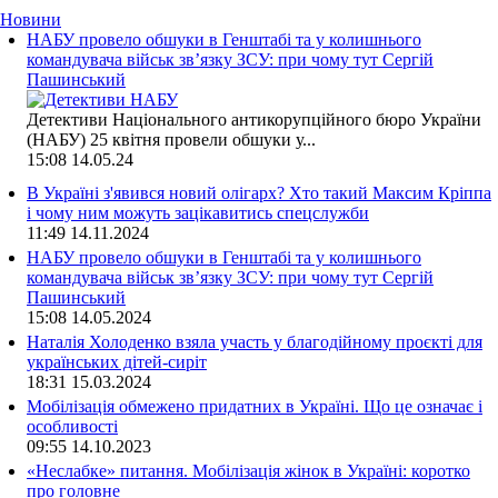
Новини
НАБУ провело обшуки в Генштабі та у колишнього
командувача військ зв’язку ЗСУ: при чому тут Сергій
Пашинський
Детективи Національного антикорупційного бюро України
(НАБУ) 25 квітня провели обшуки у...
15:08
14.05.24
В Україні з'явився новий олігарх? Хто такий Максим Кріппа
і чому ним можуть зацікавитись спецслужби
11:49
14.11.2024
НАБУ провело обшуки в Генштабі та у колишнього
командувача військ зв’язку ЗСУ: при чому тут Сергій
Пашинський
15:08
14.05.2024
Наталія Холоденко взяла участь у благодійному проєкті для
українських дітей-сиріт
18:31
15.03.2024
Мобілізація обмежено придатних в Україні. Що це означає і
особливості
09:55
14.10.2023
«Неслабке» питання. Мобілізація жінок в Україні: коротко
про головне