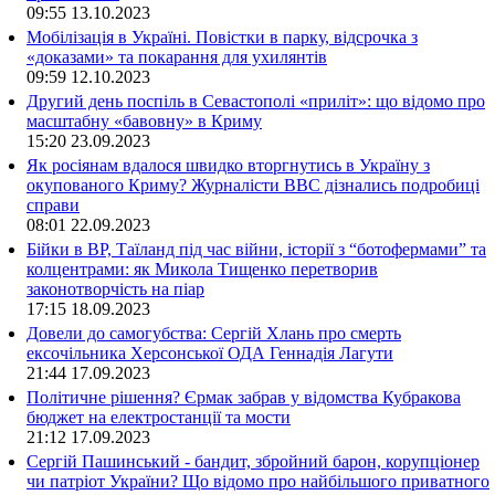
09:55
13.10.2023
Мобілізація в Україні. Повістки в парку, відсрочка з
«доказами» та покарання для ухилянтів
09:59
12.10.2023
Другий день поспіль в Севастополі «приліт»: що відомо про
масштабну «бавовну» в Криму
15:20
23.09.2023
Як росіянам вдалося швидко вторгнутись в Україну з
окупованого Криму? Журналісти ВВС дізнались подробиці
справи
08:01
22.09.2023
Бійки в ВР, Таїланд під час війни, історії з “ботофермами” та
колцентрами: як Микола Тищенко перетворив
законотворчість на піар
17:15
18.09.2023
Довели до самогубства: Сергій Хлань про смерть
ексочільника Херсонської ОДА Геннадія Лагути
21:44
17.09.2023
Політичне рішення? Єрмак забрав у відомства Кубракова
бюджет на електростанції та мости
21:12
17.09.2023
Сергій Пашинський - бандит, збройний барон, корупціонер
чи патріот України? Що відомо про найбільшого приватного