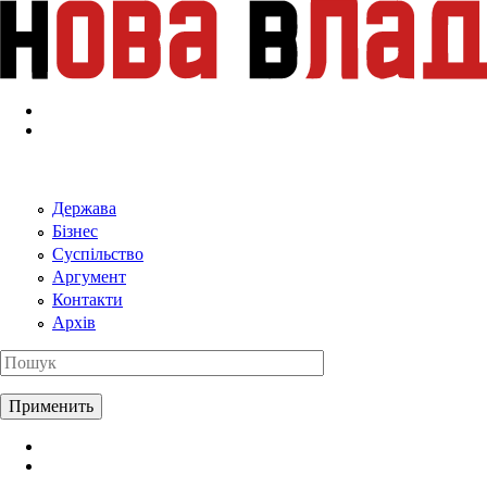
Перейти к основному содержанию
Держава
Бізнес
Суспільство
Аргумент
Контакти
Архів