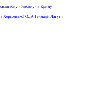
 масштабну «бавовну» в Криму
ка Херсонської ОДА Геннадія Лагути