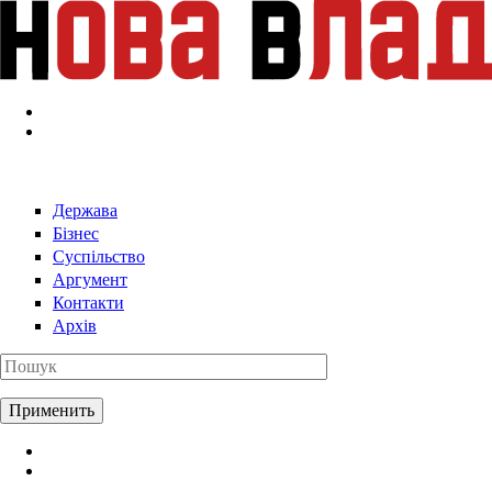
Перейти к основному содержанию
Держава
Бізнес
Суспільство
Аргумент
Контакти
Архів