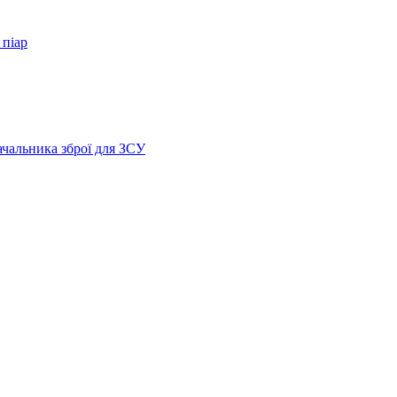
 піар
ачальника зброї для ЗСУ