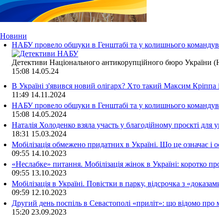
Новини
НАБУ провело обшуки в Генштабі та у колишнього командува
Детективи Національного антикорупційного бюро України (Н
15:08
14.05.24
В Україні з'явився новий олігарх? Хто такий Максим Кріппа
11:49
14.11.2024
НАБУ провело обшуки в Генштабі та у колишнього командува
15:08
14.05.2024
Наталія Холоденко взяла участь у благодійному проєкті для у
18:31
15.03.2024
Мобілізація обмежено придатних в Україні. Що це означає і 
09:55
14.10.2023
«Неслабке» питання. Мобілізація жінок в Україні: коротко пр
09:55
13.10.2023
Мобілізація в Україні. Повістки в парку, відсрочка з «доказа
09:59
12.10.2023
Другий день поспіль в Севастополі «приліт»: що відомо про
15:20
23.09.2023