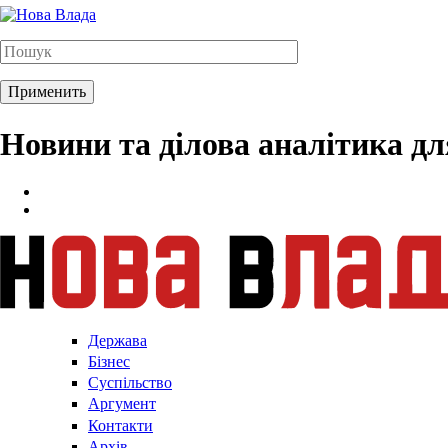
Новини та ділова аналітика д
Держава
Бізнес
Суспільство
Аргумент
Контакти
Архів