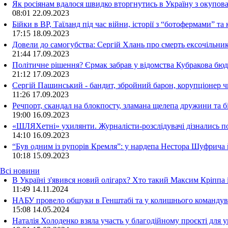
Як росіянам вдалося швидко вторгнутись в Україну з окупо
08:01
22.09.2023
Бійки в ВР, Таїланд під час війни, історії з “ботофермами” 
17:15
18.09.2023
Довели до самогубства: Сергій Хлань про смерть ексочільни
21:44
17.09.2023
Політичне рішення? Єрмак забрав у відомства Кубракова бюдж
21:12
17.09.2023
Сергій Пашинський - бандит, збройний барон, корупціонер ч
11:26
17.09.2023
Речпорт, скандал на блокпосту, зламана щелепа дружини та 
19:00
16.09.2023
«ШЛЯХетні» ухилянти. Журналісти-розслідувачі дізнались под
14:10
16.09.2023
“Був одним із рупорів Кремля”: у нардепа Нестора Шуфрича
10:18
15.09.2023
Всі новини
В Україні з'явився новий олігарх? Хто такий Максим Кріппа
11:49 14.11.2024
НАБУ провело обшуки в Генштабі та у колишнього командува
15:08 14.05.2024
Наталія Холоденко взяла участь у благодійному проєкті для у