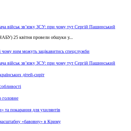
ча військ зв’язку ЗСУ: при чому тут Сергій Пашинський
АБУ) 25 квітня провели обшуки у...
 і чому ним можуть зацікавитись спецслужби
ча військ зв’язку ЗСУ: при чому тут Сергій Пашинський
країнських дітей-сиріт
особливості
о головне
ми» та покарання для ухилянтів
 масштабну «бавовну» в Криму