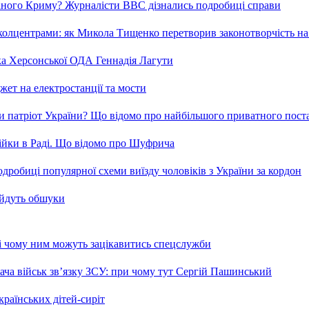
ваного Криму? Журналісти ВВС дізнались подробиці справи
та колцентрами: як Микола Тищенко перетворив законотворчість на
ка Херсонської ОДА Геннадія Лагути
ет на електростанції та мости
и патріот України? Що відомо про найбільшого приватного пост
бійки в Раді. Що відомо про Шуфрича
робиці популярної схеми виїзду чоловіків з України за кордон
 йдуть обшуки
 і чому ним можуть зацікавитись спецслужби
ча військ зв’язку ЗСУ: при чому тут Сергій Пашинський
країнських дітей-сиріт