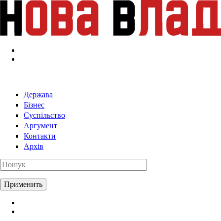
Перейти к основному содержанию
Держава
Бізнес
Суспільство
Аргумент
Контакти
Архів