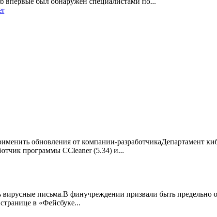
b впервые был обнаружен специалистами по...
er
рименить обновления от компании-разработчикаДепартамент к
тчик программы CCleaner (5.34) и...
 вирусные письма.В финучреждении призвали быть предельно ос
странице в «Фейсбуке...