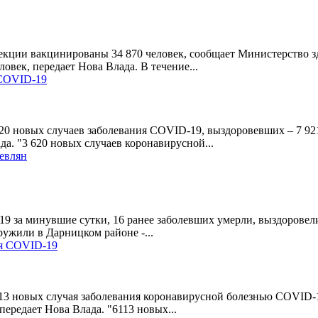
екции вакцинированы 34 870 человек, сообщает Министерство з
век, передает Нова Влада. В течение...
 COVID-19
620 новых случаев заболевания COVID-19, выздоровевших – 7 92
а. "3 620 новых случаев коронавирусной...
иевлян
9 за минувшие сутки, 16 ранее заболевших умерли, выздоровели
ружили в Дарницком районе -...
ия COVID-19
113 новых случая заболевания коронавирусной болезнью COVID-1
редает Нова Влада. "6113 новых...