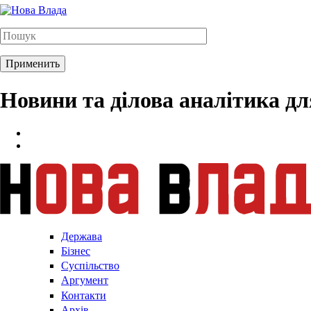
Новини та ділова аналітика д
Держава
Бізнес
Суспільство
Аргумент
Контакти
Архів