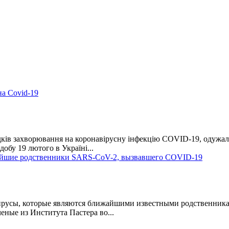
на Covid-19
падків захворювання на коронавірусну інфекцію СOVID-19, одужа
добу 19 лютого в Україні...
айшие родственники SARS-CoV-2, вызвавшего COVID-19
ирусы, которые являются ближайшими известными родственник
еные из Института Пастера во...