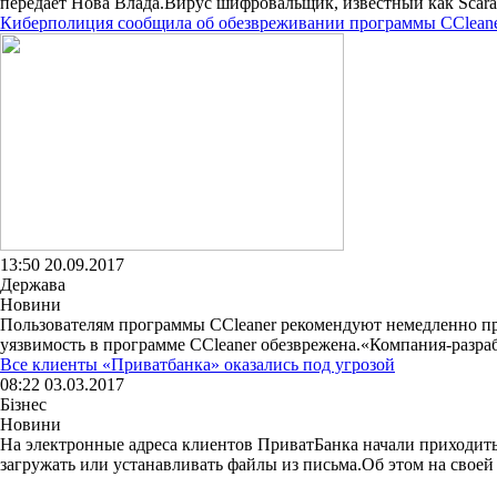
передает Нова Влада.Вирус шифровальщик, известный как Scara
Киберполиция сообщила об обезвреживании программы CClean
13:50 20.09.2017
Держава
Новини
Пользователям программы CCleaner рекомендуют немедленно п
уязвимость в программе CCleaner обезврежена.«Компания-разрабо
Все клиенты «Приватбанка» оказались под угрозой
08:22 03.03.2017
Бізнес
Новини
На электронные адреса клиентов ПриватБанка начали приходить
загружать или устанавливать файлы из письма.Об этом на своей 