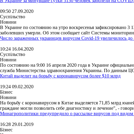
В Украине за минувшие сутки 3130 человек заболели на COVID
09:50 27.09.2020
Суспільство
Новини
В Украине по состоянию на утро воскресенья зафиксировано 3 1
заболевших умерли. Об этом сообщает сайт Системы мониторинг
Число зараженных украинцев вирусом Covid-19 увеличилось до 
10:24 16.04.2020
Суспільство
Новини
По состоянию на 9:00 16 апреля 2020 года в Украине официальн
служба Министерства здравоохранения Украины. По данным ЦОЗ
Китай выделит на борьбу с коронавирусом более $10 млрд
19:24 09.02.2020
Бізнес
Новини
На борьбу с коронавирусом в Китае выделяется 71,85 млрд юане
граждане могли позволить себе диагностику и лечение", - говорит
Минагрополитики предупредило о рассылке вирусов под видом 
16:28 29.01.2019
Бізнес