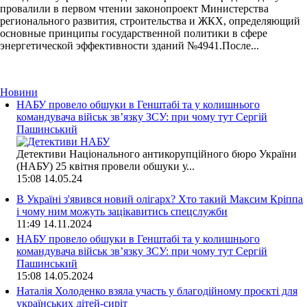
провалили в первом чтении законопроект Министерства
регионального развития, строительства и ЖКХ, определяющий
основные принципы государственной политики в сфере
энергетической эффективности зданий №4941.После...
Новини
НАБУ провело обшуки в Генштабі та у колишнього
командувача військ зв’язку ЗСУ: при чому тут Сергій
Пашинський
Детективи Національного антикорупційного бюро України
(НАБУ) 25 квітня провели обшуки у...
15:08
14.05.24
В Україні з'явився новий олігарх? Хто такий Максим Кріппа
і чому ним можуть зацікавитись спецслужби
11:49
14.11.2024
НАБУ провело обшуки в Генштабі та у колишнього
командувача військ зв’язку ЗСУ: при чому тут Сергій
Пашинський
15:08
14.05.2024
Наталія Холоденко взяла участь у благодійному проєкті для
українських дітей-сиріт