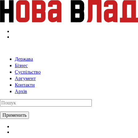
Перейти к основному содержанию
Держава
Бізнес
Суспільство
Аргумент
Контакти
Архів