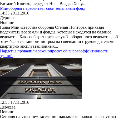
Виталий Кличко, передает Нова Влада.«Хочу...
Миноборны пересчитает свой земельный фонд
14:33 20.11.2016
Держава
Новини
Глава Министерства обороны Степан Полторак приказал
подсчитать все земли и фонды, которые находятся на балансе
ведомства.Как сообщает пресс-служба оборонного ведомства, об
этом было сказано министром на совещании с руководителями
квартирно-эксплуатационных...
Нардепы провалили законопроект об энергоэффективности
зданий
12:55 17.11.2016
Держава
Новини
Сегодня на утреннем заседании парламента народные депутаты