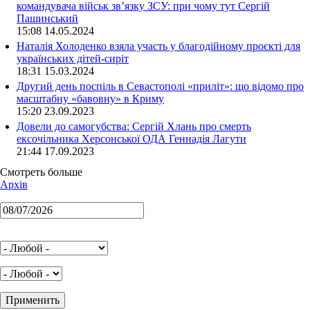
командувача військ зв’язку ЗСУ: при чому тут Сергій
Пашинський
15:08 14.05.2024
Наталія Холоденко взяла участь у благодійному проєкті для
українських дітей-сиріт
18:31 15.03.2024
Другий день поспіль в Севастополі «приліт»: що відомо про
масштабну «бавовну» в Криму
15:20 23.09.2023
Довели до самогубства: Сергій Хлань про смерть
ексочільника Херсонської ОДА Геннадія Лагути
21:44 17.09.2023
Смотреть больше
Архів