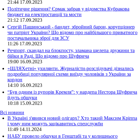
21:44
17.09.2023
Політичне рішення? Єрмак забрав у відомства Кубракова
бюджет на електростанції та мости
21:12
17.09.2023
Сергій Пашинський - бандит, збройний барон, корупціонер
чи патріот України? Що відомо про найбільшого приватного
постачальника зброї для ЗСУ
11:26
17.09.2023
Речпорт, скандал на блокпосту, зламана щелепа дружини та
бійки в Раді. Що відомо про Шуфрича
19:00
16.09.2023
«ШЛЯХетні» ухилянти. Журналісти-розслідувачі дізнались
подробиці популярної схеми виїзду чоловіків з України за
кордон
14:10
16.09.2023
“Був одним із рупорів Кремля”: у нардепа Нестора Шуфрича
йдуть обшуки
10:18
15.09.2023
Всі новини
В Україні з'явився новий олігарх? Хто такий Максим Кріппа
і чому ним можуть зацікавитись спецслужби
11:49 14.11.2024
НАБУ провело обшуки в Генштабі та у колишнього