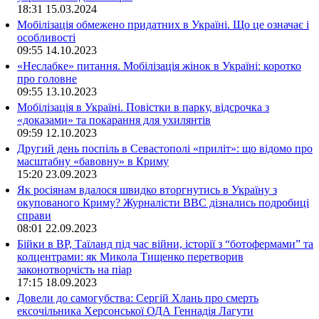
18:31
15.03.2024
Мобілізація обмежено придатних в Україні. Що це означає і
особливості
09:55
14.10.2023
«Неслабке» питання. Мобілізація жінок в Україні: коротко
про головне
09:55
13.10.2023
Мобілізація в Україні. Повістки в парку, відсрочка з
«доказами» та покарання для ухилянтів
09:59
12.10.2023
Другий день поспіль в Севастополі «приліт»: що відомо про
масштабну «бавовну» в Криму
15:20
23.09.2023
Як росіянам вдалося швидко вторгнутись в Україну з
окупованого Криму? Журналісти ВВС дізнались подробиці
справи
08:01
22.09.2023
Бійки в ВР, Таїланд під час війни, історії з “ботофермами” та
колцентрами: як Микола Тищенко перетворив
законотворчість на піар
17:15
18.09.2023
Довели до самогубства: Сергій Хлань про смерть
ексочільника Херсонської ОДА Геннадія Лагути