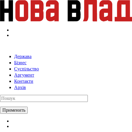
Перейти к основному содержанию
Держава
Бізнес
Суспільство
Аргумент
Контакти
Архів