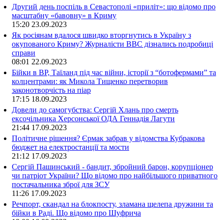
Другий день поспіль в Севастополі «приліт»: що відомо про
масштабну «бавовну» в Криму
15:20
23.09.2023
Як росіянам вдалося швидко вторгнутись в Україну з
окупованого Криму? Журналісти ВВС дізнались подробиці
справи
08:01
22.09.2023
Бійки в ВР, Таїланд під час війни, історії з “ботофермами” та
колцентрами: як Микола Тищенко перетворив
законотворчість на піар
17:15
18.09.2023
Довели до самогубства: Сергій Хлань про смерть
ексочільника Херсонської ОДА Геннадія Лагути
21:44
17.09.2023
Політичне рішення? Єрмак забрав у відомства Кубракова
бюджет на електростанції та мости
21:12
17.09.2023
Сергій Пашинський - бандит, збройний барон, корупціонер
чи патріот України? Що відомо про найбільшого приватного
постачальника зброї для ЗСУ
11:26
17.09.2023
Речпорт, скандал на блокпосту, зламана щелепа дружини та
бійки в Раді. Що відомо про Шуфрича