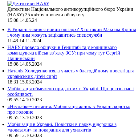
Детективи Національного антикорупційного бюро України
(НАБУ) 25 квітня провели обшуки у...
15:08
14.05.24
В Україні з'явився новий олігарх? Хто такий Максим Кріппа
і чому ним можуть зацікавитись спецслужби
11:49
14.11.2024
НАБУ провело обшуки в Генштабі та у колишнього
командувача військ зв’язку ЗСУ: при чому тут Сергій
Пашинський
15:08
14.05.2024
Наталія Холоденко взяла участь у благодійному проєкті для
українських дітей-сиріт
18:31
15.03.2024
Мобілізація обмежено придатних в Україні. Що це означає і
особливості
09:55
14.10.2023
«Неслабке» питання. Мобілізація жінок в Україні: коротко
про головне
09:55
13.10.2023
Мобілізація в Україні. Повістки в парку, відсрочка з
«доказами» та покарання для ухилянтів
09:59
12.10.2023