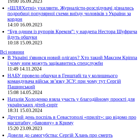
19:00
16.09.2023
«ШЛЯХетні» ухилянти. Журналісти-розслідувачі дізнались
подробиці популярної схеми виїзду чоловіків з України за
кордон
14:10
16.09.2023
“Був одним із рупорів Кремля”: у нардепа Нестора Шуфрича
йдуть обшуки
10:18
15.09.2023
Всі новини
В Україні з'явився новий олігарх? Хто такий Максим Кріппа
і чому ним можуть зацікавитись спецслужби
11:49 14.11.2024
НАБУ провело обшуки в Генштабі та у колишнього
командувача військ зв’язку ЗСУ: при чому тут Сергій
Пашинський
15:08 14.05.2024
Наталія Холоденко взяла участь у благодійному проєкті для
українських дітей-сиріт
18:31 15.03.2024
Другий день поспіль в Севастополі «приліт»: що відомо про
масштабну «бавовну» в Криму
15:20 23.09.2023
Довели до самогубства: Сергій Хлань про смерть