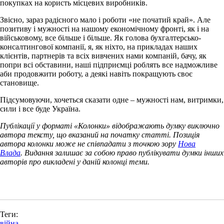
покупках на користь місцевих виробників.
Звісно, зараз радісного мало і роботи «не початий край». Але
позитиву і мужності на нашому економічному фронті, як і на
військовому, все більше і більше. Як голова бухгалтерсько-
консалтингової компанії, я, як ніхто, на прикладах наших
клієнтів, партнерів та всіх вивчених нами компаній, бачу, як
попри всі обставини, наші підприємці роблять все надможливе
аби продовжити роботу, а деякі навіть покращують своє
становище.
Підсумовуючи, хочеться сказати одне – мужності нам, витримки,
сили і все буде Україна.
Публікації у форматі «Колонки» відображають думку виключно
автора тексту, що вказаний на початку статті. Позиція
автора колонки може не співпадати з точкою зору
Нова
Влада
. Видання залишає за собою право публікувати думки інших
авторів про викладені у даній колонці теми.
Теги:
війна