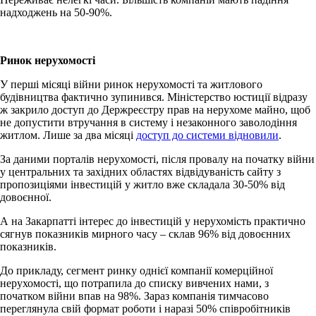
надходжень на 50-90%.
Ринок нерухомості
У перші місяці війни ринок нерухомості та житлового
будівництва фактично зупинився. Міністерство юстиції відразу
ж закрило доступ до Держреєстру прав на нерухоме майно, щоб
не допустити втручання в систему і незаконного заволодіння
житлом. Лише за два місяці
доступ до системи відновили
.
За даними порталів нерухомості, після провалу на початку війни
у центральних та західних областях відвідуваність сайту з
пропозиціями інвестицій у житло вже складала 30-50% від
довоєнної.
А на Закарпатті інтерес до інвестицій у нерухомість практично
сягнув показників мирного часу – склав 96% від довоєнних
показників.
До прикладу, сегмент ринку однієї компанії комерційної
нерухомості, що потрапила до списку вивчених нами, з
початком війни впав на 98%. Зараз компанія тимчасово
переглянула свій формат роботи і наразі 50% співробітників