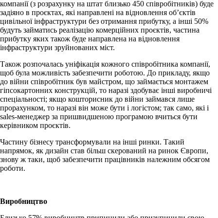
компанії (з розрахунку на штат близько 450 співробітників) буде
задіяно в проєктах, які направлені на відновлення об’єктів
цивільної інфраструктури без отримання прибутку, а інші 50%
будуть займатись реалізацію комерційних проєктів, частина
прибутку яких також буде направлена на відновлення
інфраструктури зруйнованих міст.
Також розпочалась уніфікація кожного співробітника компанії,
щоб була можливість забезпечити роботою. До прикладу, якщо
до війни співробітник був майстром, що займається монтажем
гіпсокартонних конструкцій, то наразі здобуває інші виробничі
спеціальності; якщо кошторисник до війни займався лише
прорахунком, то наразі він може бути і логістом; так само, які і
sales-менеджер за пришвидшеною програмою вчиться бути
керівником проєктів.
Частину бізнесу трансформували на інші ринки. Такий
напрямок, як дизайн став більш скерований на ринок Європи,
знову ж таки, щоб забезпечити працівників належним обсягом
роботи.
Виробництво
Близько 57% виробництв припинили або призупинили свою