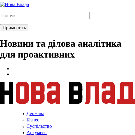
Новини та ділова аналітика
для проактивних
Держава
Бізнес
Суспільство
Аргумент