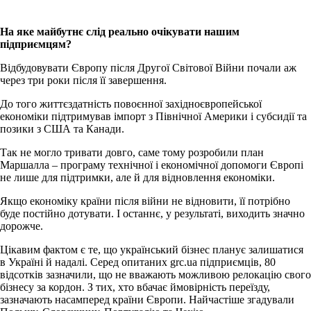
На яке майбутнє слід реально очікувати нашим
підприємцям?
Відбудовувати Європу після Другої Світової Війни почали аж
через три роки після її завершення.
До того життєздатність повоєнної західноєвропейської
економіки підтримував імпорт з Північної Америки і субсидії та
позики з США та Канади.
Так не могло тривати довго, саме тому розробили план
Маршалла – програму технічної і економічної допомоги Європі
не лише для підтримки, але й для відновлення економіки.
Якщо економіку країни після війни не відновити, її потрібно
буде постійно дотувати. І останнє, у результаті, виходить значно
дорожче.
Цікавим фактом є те, що український бізнес планує залишатися
в Україні й надалі. Серед опитаних grc.ua підприємців, 80
відсотків зазначили, що не вважають можливою релокацію свого
бізнесу за кордон. З тих, хто вбачає ймовірність переїзду,
зазначають насамперед країни Європи. Найчастіше згадували