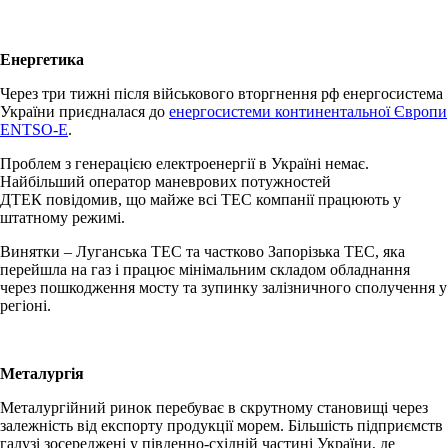
Енергетика
Через три тижні після військового вторгнення рф енергосистема
України приєдналася до
енергосистеми континентальної Європи
ENTSO-E
.
Проблем з генерацією електроенергії в Україні немає.
Найбільший оператор маневрових потужностей
ДТЕК повідомив, що майже всі ТЕС компанії працюють у
штатному режимі.
Винятки – Луганська ТЕС та частково Запорізька ТЕС, яка
перейшла на газ і працює мінімальним складом обладнання
через пошкодження мосту та зупинку залізничного сполучення у
регіоні.
Металургія
Металургійний ринок перебуває в скрутному становищі через
залежність від експорту продукції морем. Більшість підприємств
галузі зосереджені у південно-східній частині України, де