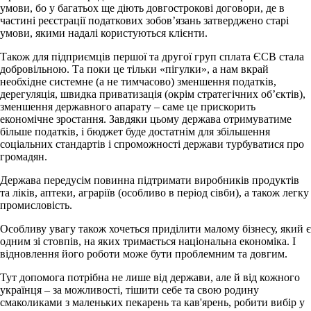
умови, бо у багатьох ще діють довгострокові договори, де в
частині реєстрації податкових зобов’язань затверджено старі
умови, якими надалі користуються клієнти.
Також для підприємців першої та другої груп сплата ЄСВ стала
добровільною. Та поки це тільки «пігулки», а нам
вкрай
необхідне системне (а не тимчасово) зменшення податків
,
дерегуляція, швидка приватизація (окрім стратегічних об’єктів),
зменшення державного апарату – саме це прискорить
економічне зростання. Завдяки цьому держава отримуватиме
більше податків, і бюджет буде достатнім для збільшення
соціальних стандартів і спроможності держави турбуватися про
громадян.
Держава передусім повинна підтримати виробників продуктів
та ліків, аптеки, аграріїв (особливо в період сівби), а також легку
промисловість.
Особливу увагу також хочеться приділити малому бізнесу, який є
одним зі стовпів, на яких тримається національна економіка. І
відновлення його роботи може бути проблемним та довгим.
Тут допомога потрібна не лише від держави, але й від кожного
українця – за можливості, тішити себе та свою родину
смаколиками з маленьких пекарень та кав'ярень, робити вибір у