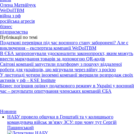
Олена Матвійчук
WeDoITBM
війна з рф
російська агресія
бізнес
підприємства
Публікації по темі
Податкові перевірки під час воєнного стану заборонені? Але є
виключення – експертиза компанії WeDoITBM
В ЄБА запропонували удосконалити законопроєкт, яким можуть
ввести маркування товарів за допомогою QR-кодів
Світові компанії запустили платформу з пошуку віддаленої
роботи для українців, що мігрували через війну з росією
У листопаді чотири іноземні компанії звершили розпродаж своїх
активів у рф – KSE Institute
Бізнес погіршив оцінку податкового режиму в Україні у воєнний
час – результати опитування членських компаній ЄБА
Новини
НАБУ провело обшуки в Генштабі та у колишнього
командувача військ зв’язку ЗСУ: при чому тут Сергій
Пашинський