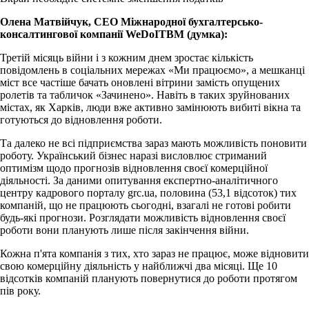
Олена Матвійчук, СЕО Міжнародної бухгалтерсько-
консалтингової компанії WeDoITBM (думка):
Третій місяць війни і з кожним днем зростає кількість
повідомлень в соціальних мережах «Ми працюємо», а мешканці
міст все частіше бачать оновлені вітрини замість опущених
ролетів та табличок «Зачинено». Навіть в таких зруйнованих
містах, як Харків, люди вже активно замінюють вибиті вікна та
готуються до відновлення роботи.
Та далеко не всі підприємства зараз мають можливість поновити
роботу. Український бізнес наразі висловлює стриманий
оптимізм щодо прогнозів відновлення своєї комерційної
діяльності. За даними опитування експертно-аналітичного
центру кадрового порталу grc.ua, половина (53,1 відсоток) тих
компаній, що не працюють сьогодні, взагалі не готові робити
будь-які прогнози. Розглядати можливість відновлення своєї
роботи вони планують лише після закінчення війни.
Кожна п'ята компанія з тих, хто зараз не працює, може відновити
свою комерційну діяльність у найближчі два місяці. Ще 10
відсотків компаній планують повернутися до роботи протягом
пів року.