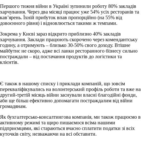
Першого тижня війни в Україні зупинили роботу 80% закладів
харчування. Через два місяці працює уже 54% усіх ресторанів та
кав’ярень. Їхній прибуток впав пропорційно (на 55% від
довоєнного рівня) і відновлюється такими ж темпами.
Зокрема у Києві зараз відкрито приблизно 40% закладів
харчування. Заклади працюють скорочено через комендантську
годину, а отримують – близько 30-50% свого доходу. Втішне
майбутнє не скоро, адже всі ланки ресторанного бізнесу сильно
постраждали – від постачання продуктів до логістики та
клієнтів.
Є також в нашому списку і приклади компаній, що зовсім
перекваліфікувались на волонтерський профіль роботи та вже на
другий-третій місяць війни заснували власні благодійні фонди,
аби ще більш ефективно допомагати постраждалим від війни
громадянам.
Як бухгалтерсько-консалтингова компанія, ми також працюємо в
активному режимі та щиро пишаємося всіма нашими
підприємцями, які стараються вчасно сплатити податки зі всіх
куточків світу, незважаючи на всі обставити.