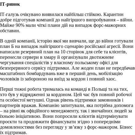
ІТ-ринок
ІТ-галузь очікувано виявилася найбільш стійкою. Карантин
добре підготував компанії до найгіршого випробування – війни.
Майже 90% мали чіткі плани дій на випадок форс-мажорних
обставин.
В одній компанії, історію якої ми вивчали, ще до війни готували
план Б на випадок найгіршого сценарію російської агресії. Вони
написали резервний план на 10 сторінок для себе та клієнтів,
перенесли сервери в хмару й організували двотижневе
чергування спеціалістів у власному польському офісі для
безперервного сервісу підтримки. Але жоден план не передбачав
масштабних бомбардувань вже в перший день, мобілізацію
чоловіків із забороною на виїзд за кордон і повний хаос.
Перші тижні робота трималась на команді в Польщі та на тих,
хто був у відрядженні за кордоном. Цей час був повний робочої
та особистої метушні. Однак рівень підтримки замовників і
партнерів вражав. Компанію запитували, яка потрібна допомога
– на рівні як офіційного менеджменту, так і звичайних людей за
їхньою ініціативою. Вони попросили клієнтів відтермінувати
проєкти та продовжити фінансувати згідно з попередніми
домовленостями без перегляду у зв’язку з форс-мажором. Бізнес
їх підтримав.