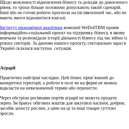
Щодо можливості відновлення бізнесу та доходів до довоєнного
рівня, то трохи більше половини допускають такий сценарій.
Інші або не готові робити прогнози на післявоєнний час, або не
мають змоги відновитися взагалі.
Інститут економічної аналітики
компанії WeDoITBM провів
інформаційно-соціальний проєкт на підтримку бізнесу, в якому
вивчали та розповідали історії діяльності бізнесу під час війни із
різних секторів. За даними нашого проєкту, секторально зараз в
Україні склалася наступна ситуація.
Аграрії
Практично найгірші наслідки. Цей бізнес прив’язаний до
конкретної території, а роботи в полі чи на фермі не можна
відкласти на невизначений термін або перенести.
Через обстріли росіянами портів аграрії не можуть продати
зерно. Їм бракує обігових коштів для закупівлі насіння, добрив,
засобів захисту рослин, а ціни на ці та інші товари суттєво
зросли.