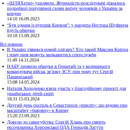
«ШЛЯХетні» ухилянти. Журналісти-розслідувачі дізнались
подробиці популярної схеми виїзду чоловіків з України за
кордон
14:10
16.09.2023
“Був одним із рупорів Кремля”: у нардепа Нестора Шуфрича
йдуть обшуки
10:18
15.09.2023
Всі новини
В Україні з'явився новий олігарх? Хто такий Максим Кріппа
і чому ним можуть зацікавитись спецслужби
11:49 14.11.2024
НАБУ провело обшуки в Генштабі та у колишнього
командувача військ зв’язку ЗСУ: при чому тут Сергій
Пашинський
15:08 14.05.2024
Наталія Холоденко взяла участь у благодійному проєкті для
українських дітей-сиріт
18:31 15.03.2024
Другий день поспіль в Севастополі «приліт»: що відомо про
масштабну «бавовну» в Криму
15:20 23.09.2023
Довели до самогубства: Сергій Хлань про смерть
ексочільника Херсонської ОДА Геннадія Лагути