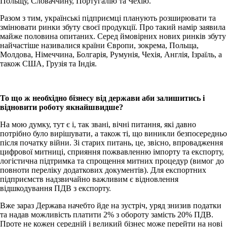
Польщу, Словаччину, Португалію та Чехію.
Разом з тим, українські підприємці планують розширювати та
змінювати ринки збуту своєї продукції. Про такий намір заявила
майже половина опитаних. Серед ймовірних нових ринків збуту
найчастіше називалися країни Європи, зокрема, Польща,
Молдова, Німеччина, Болгарія, Румунія, Чехія, Англія, Ізраїль, а
також США, Грузія та Індія.
То що ж необхідно бізнесу від держави аби залишитись і
відновити роботу якнайшвидше?
На мою думку, тут є і, так звані, вічні питання, які давно
потрібно було вирішувати, а також ті, що виникли безпосередньо
після початку війни. Зі старих питань, це, звісно, впровадження
цифрової митниці, сприяння пожвавленню імпорту та експорту,
логістична підтримка та спрощення митних процедур (вимог до
повноти переліку додаткових документів). Для експортних
підприємств надзвичайно важливим є відновлення
відшкодування ПДВ з експорту.
Вже зараз Держава начебто йде на зустріч, уряд знизив податки
та надав можливість платити 2% з обороту замість 20% ПДВ.
Проте не кожен середній і великий бізнес може перейти на нові