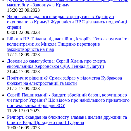
масштабну «бавовну» в Криму
15:20
23.09.2023
Як росіянам вдалося швидко вторгнутись в Україну з
окупованого Криму? Журналісти ВВС дізнались подробиці
справи
08:01
22.09.2023
Бійки в ВР, Таїланд під час війни, історії з “ботофермами” та
колцентрами: як Микола Тищенко перетворив
законотворчість на піар
17:15
18.09.2023
Довели до самогубства: Сергій Хлань про смерть
ексочільника Херсонської ОДА Геннадія Лагути
21:44
17.09.2023
Політичне рішення? Єрмак забрав у відомства Кубракова
бюджет на електростанції та мости
21:12
17.09.2023
Сергій Пашинський - бандит, збройний барон, корупціонер
чи патріот України? Що відомо про найбільшого приватного
постачальника зброї для ЗСУ
11:26
17.09.2023
Речпорт, скандал на блокпосту, зламана щелепа дружини та
бійки в Раді. Що відомо про Шуфрича
19:00
16.09.2023