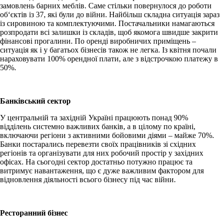
замовлень барних меблів. Саме стільки повернулося до роботи
об‘єктів із 37, які були до війни. Найбільш складна ситуація зараз
із сировиною та комплектуючими. Постачальники намагаються
розпродати всі залишки із складів, щоб якомога швидше закрити
фінансові прогалини. По оренді виробничих приміщень –
ситуація як і у багатьох бізнесів також не легка. Із квітня почали
нараховувати 100% орендної плати, але з відстрочкою платежу в
50%.
Банківський сектор
У центральній та західній Україні працюють понад 90%
відділень системно важливих банків, а в цілому по країні,
включаючи регіони з активними бойовими діями – майже 70%.
Банки постарались перевезти своїх працівників зі східних
регіонів та організувати для них робочий простір у західних
офісах. На сьогодні сектор достатньо потужно працює та
витримує навантаження, що є дуже важливим фактором для
відновлення діяльності всього бізнесу під час війни.
Ресторанний бізнес