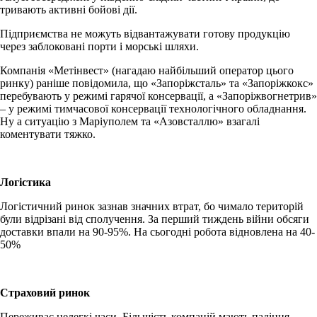
тривають активні бойові дії.
Підприємства не можуть відвантажувати готову продукцію
через заблоковані порти і морські шляхи.
Компанія «Метінвест» (нагадаю найбільший оператор цього
ринку) раніше повідомила, що «Запоріжсталь» та «Запоріжкокс»
перебувають у режимі гарячої консервації, а «Запоріжвогнетрив»
– у режимі тимчасової консервації технологічного обладнання.
Ну а ситуацію з Маріуполем та «Азовсталлю» взагалі
коментувати тяжко.
Логістика
Логістичний ринок зазнав значних втрат, бо чимало територій
були відрізані від сполучення. За перший тиждень війни обсяги
доставки впали на 90-95%. На сьогодні робота відновлена на 40-
50%
Страховий ринок
Переживає нелегкі часи. Більшість компаній мають падіння