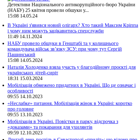
Детективи Національного антикорупційного бюро України
(НАБУ) 25 квітня провели обшуки у...
15:08
14.05.24
В Україні з'явився новий олігарх? Хто такий Максим Кріппа
і чому ним можуть зацікавитись спецслужби
11:49
14.11.2024
НАБУ провело обшуки в Генштабі та у колишнього
командувача військ зв’язку ЗСУ: при чому тут Сергій
Пашинський
15:08
14.05.2024
Наталія Холоденко взяла участь у благодійному проєкті для
українських дітей-сиріт
18:31
15.03.2024
Мобілізація обмежено придатних в Україні. Що це означає і
особливості
09:55
14.10.2023
«Неслабке» питання. Мобілізація жінок в Україні: коротко
про головне
09:55
13.10.2023
Мобілізація в Україні. Повістки в парку, відсрочка з
«доказами» та покарання для ухилянтів
09:59
12.10.2023
Другий день поспіль в Севастополі «приліт»: що відомо про