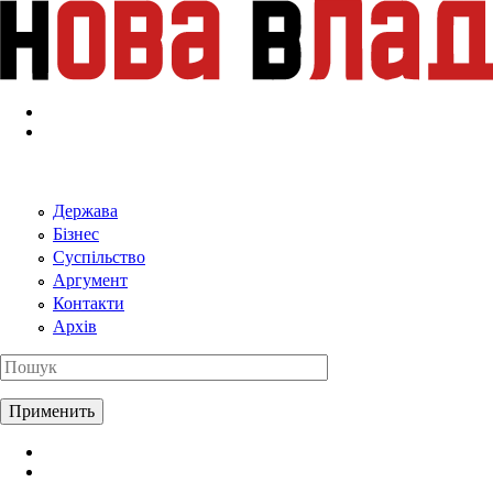
Перейти к основному содержанию
Держава
Бізнес
Суспільство
Аргумент
Контакти
Архів