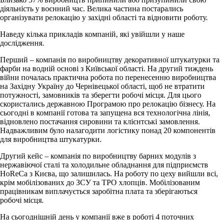
діяльність у воєнний час. Велика частина постарались
організувати релокацію у західні області та відновити роботу.
Наведу кілька прикладів компаній, які увійшли у наше
дослідження.
Перший – компанія по виробництву декоративної штукатурки та
фарби на водній основі з Київської області. На другий тиждень
війни почалась практична робота по перенесенню виробництва
на Західну Україну до Чернівецької області, щоб не втратити
потужності, замовників та зберегти робочі місця. Для цього
скористались державною Програмою про релокацію бізнесу. На
сьогодні в компанії готова та запущена вся технологічна лінія,
відновлено постачання сировини та клієнтські замовлення.
Надважливим було налагодити логістику понад 20 компонентів
для виробництва штукатурки.
Другий кейс – компанія по виробництву барних модулів з
нержавіючої сталі та холодильне обладнання для підприємств
HoReCa з Києва, що залишилась. На роботу по цеху вийшли всі,
крім мобілізованих до ЗСУ та ТРО хлопців. Мобілізованим
працівникам виплачується заробітна плата та зберігаються
робочі місця.
На сьогоднішній день у компанії вже в роботі 4 поточних