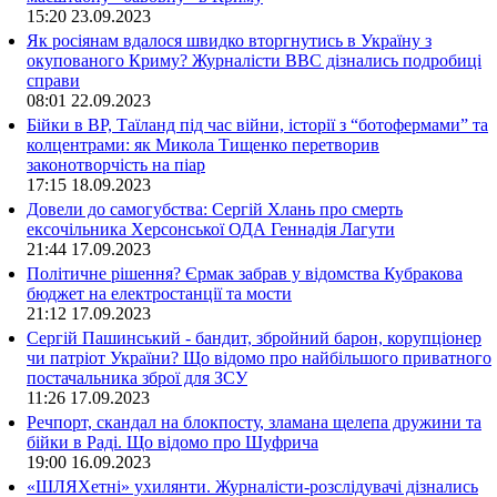
15:20
23.09.2023
Як росіянам вдалося швидко вторгнутись в Україну з
окупованого Криму? Журналісти ВВС дізнались подробиці
справи
08:01
22.09.2023
Бійки в ВР, Таїланд під час війни, історії з “ботофермами” та
колцентрами: як Микола Тищенко перетворив
законотворчість на піар
17:15
18.09.2023
Довели до самогубства: Сергій Хлань про смерть
ексочільника Херсонської ОДА Геннадія Лагути
21:44
17.09.2023
Політичне рішення? Єрмак забрав у відомства Кубракова
бюджет на електростанції та мости
21:12
17.09.2023
Сергій Пашинський - бандит, збройний барон, корупціонер
чи патріот України? Що відомо про найбільшого приватного
постачальника зброї для ЗСУ
11:26
17.09.2023
Речпорт, скандал на блокпосту, зламана щелепа дружини та
бійки в Раді. Що відомо про Шуфрича
19:00
16.09.2023
«ШЛЯХетні» ухилянти. Журналісти-розслідувачі дізнались