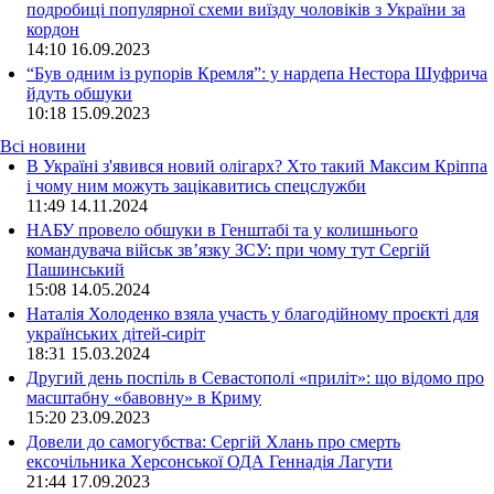
подробиці популярної схеми виїзду чоловіків з України за
кордон
14:10
16.09.2023
“Був одним із рупорів Кремля”: у нардепа Нестора Шуфрича
йдуть обшуки
10:18
15.09.2023
Всі новини
В Україні з'явився новий олігарх? Хто такий Максим Кріппа
і чому ним можуть зацікавитись спецслужби
11:49 14.11.2024
НАБУ провело обшуки в Генштабі та у колишнього
командувача військ зв’язку ЗСУ: при чому тут Сергій
Пашинський
15:08 14.05.2024
Наталія Холоденко взяла участь у благодійному проєкті для
українських дітей-сиріт
18:31 15.03.2024
Другий день поспіль в Севастополі «приліт»: що відомо про
масштабну «бавовну» в Криму
15:20 23.09.2023
Довели до самогубства: Сергій Хлань про смерть
ексочільника Херсонської ОДА Геннадія Лагути
21:44 17.09.2023