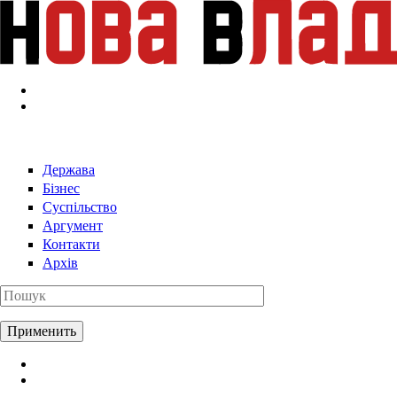
Перейти к основному содержанию
Держава
Бізнес
Суспільство
Аргумент
Контакти
Архів