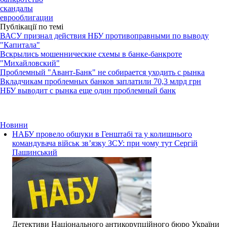
скандалы
еврооблигации
Публікації по темі
ВАСУ признал действия НБУ противоправными по выводу
"Капитала"
Вскрылись мошеннические схемы в банке-банкроте
"Михайловский"
Проблемный "Авант-Банк" не собирается уходить с рынка
Вкладчикам проблемных банков заплатили 70,3 млрд грн
НБУ выводит с рынка еще один проблемный банк
Новини
НАБУ провело обшуки в Генштабі та у колишнього
командувача військ зв’язку ЗСУ: при чому тут Сергій
Пашинський
Детективи Національного антикорупційного бюро України