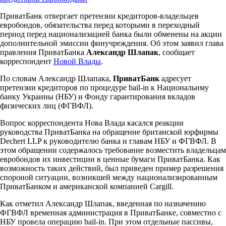
ПриватБанк отвергает претензии кредиторов-владельцев
евробондов, обязательства перед которыми в переходный
период перед национализацией банка были обменены на акции
дополнительной эмиссии финучреждения. Об этом заявил глава
правления ПриватБанка
Александр Шлапак
, сообщает
корреспондент
Новой Влады
.
По словам Александр Шлапака,
ПриватБанк
адресует
претензии кредиторов по процедуре bail-in к Национальнму
банку Украины (НБУ) и Фонду гарантирования вкладов
физических лиц (ФГВФЛ).
Вопрос корреспондента Нова Влада касался реакции
руководства ПриватБанка на обращение британской юрфирмы
Dechert LLP к руководителю банка и главам НБУ и ФГВФЛ. В
этом обращении содержалось требование возместить владельцам
евробондов их инвестиции в ценные бумаги ПриватБанка. Как
возможность таких действий, был приведен пример разрешения
спороной ситуации, возникшей между национализированным
ПриватБанком и американской компанией Cargill.
Как отметил Александр Шлапак, введенная по назначению
ФГВФЛ временная администрация в ПриватБанке, совместно с
НБУ провела операцию bail-in. При этом отдельные пассивы,