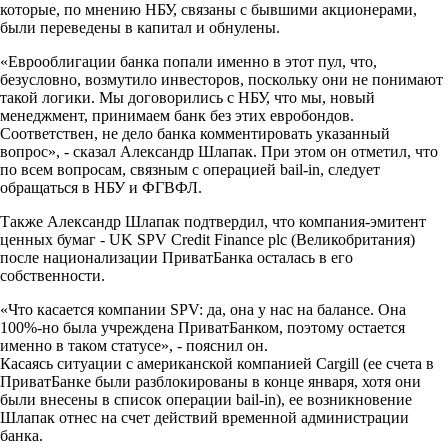
которые, по мнению НБУ, связаны с бывшими акционерами,
были переведены в капитал и обнулены.
«Еврооблигации банка попали именно в этот пул, что,
безусловно, возмутило инвесторов, поскольку они не понимают
такой логики. Мы договорились с НБУ, что мы, новый
менеджмент, принимаем банк без этих евробондов.
Соответствен, не дело банка комментировать указанный
вопрос», - сказал Александр Шлапак. При этом он отметил, что
по всем вопросам, связным с операцией bail-in, следует
обращаться в НБУ и ФГВФЛ.
Также Александр Шлапак подтвердил, что компания-эмитент
ценных бумаг - UK SPV Credit Finance plc (Великобритания)
после национализации ПриватБанка осталась в его
собственности.
«Что касается компании SPV: да, она у нас на балансе. Она
100%-но была учреждена ПриватБанком, поэтому остается
именно в таком статусе», - пояснил он.
Касаясь ситуации с американской компанией Cargill (ее счета в
ПриватБанке были разблокированы в конце января, хотя они
были внесены в список операции bail-in), ее возникновение
Шлапак отнес на счет действий временной администрации
банка.