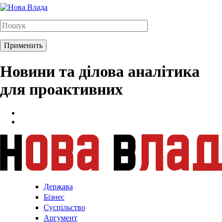
Новини та ділова аналітика
для проактивних
Держава
Бізнес
Суспільство
Аргумент