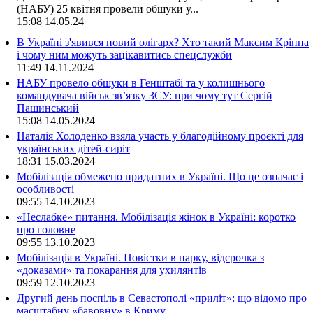
(НАБУ) 25 квітня провели обшуки у...
15:08
14.05.24
В Україні з'явився новий олігарх? Хто такий Максим Кріппа
і чому ним можуть зацікавитись спецслужби
11:49
14.11.2024
НАБУ провело обшуки в Генштабі та у колишнього
командувача військ зв’язку ЗСУ: при чому тут Сергій
Пашинський
15:08
14.05.2024
Наталія Холоденко взяла участь у благодійному проєкті для
українських дітей-сиріт
18:31
15.03.2024
Мобілізація обмежено придатних в Україні. Що це означає і
особливості
09:55
14.10.2023
«Неслабке» питання. Мобілізація жінок в Україні: коротко
про головне
09:55
13.10.2023
Мобілізація в Україні. Повістки в парку, відсрочка з
«доказами» та покарання для ухилянтів
09:59
12.10.2023
Другий день поспіль в Севастополі «приліт»: що відомо про
масштабну «бавовну» в Криму