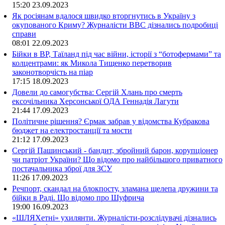
15:20
23.09.2023
Як росіянам вдалося швидко вторгнутись в Україну з
окупованого Криму? Журналісти ВВС дізнались подробиці
справи
08:01
22.09.2023
Бійки в ВР, Таїланд під час війни, історії з “ботофермами” та
колцентрами: як Микола Тищенко перетворив
законотворчість на піар
17:15
18.09.2023
Довели до самогубства: Сергій Хлань про смерть
ексочільника Херсонської ОДА Геннадія Лагути
21:44
17.09.2023
Політичне рішення? Єрмак забрав у відомства Кубракова
бюджет на електростанції та мости
21:12
17.09.2023
Сергій Пашинський - бандит, збройний барон, корупціонер
чи патріот України? Що відомо про найбільшого приватного
постачальника зброї для ЗСУ
11:26
17.09.2023
Речпорт, скандал на блокпосту, зламана щелепа дружини та
бійки в Раді. Що відомо про Шуфрича
19:00
16.09.2023
«ШЛЯХетні» ухилянти. Журналісти-розслідувачі дізнались