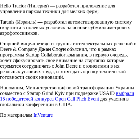
Hello Tractor (Нигерия) — разработал приложение для
управления парком техники для мелких ферм;
Taranis (Израиль) — разработал автоматизированную систему
скаутинга в полевых условиях на основе субмиллиметровых
аэрофотоснимков.
Старший вице-президент группы интеллектуальных решений в
Deere & Company
Джон Стоун
объяснил, что в рамках
программы Startup Collaborator компания, в первую очередь,
хочет сфокусировать свое внимание на стартапах которые
стремятся сотрудничать с John Deere и с клиентами в их
реальных условиях труда, и хотят дать оценку технической
готовности своих инноваций.
Напомним, Министерство цифровой трансформации Украины
совместно с Startup Grind Kyiv при поддержке USAID
выбрали
15 победителей конкурса Open Call Pitch Event
для участия в
глобальной конференции в США.
По материалам
InVenture