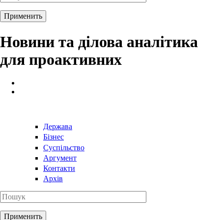
Новини та ділова аналітика
для проактивних
Держава
Бізнес
Суспільство
Аргумент
Контакти
Архів