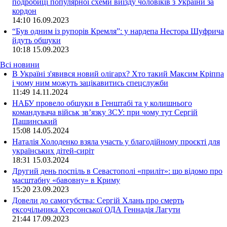
подробиці популярної схеми виїзду чоловіків з України за
кордон
14:10
16.09.2023
“Був одним із рупорів Кремля”: у нардепа Нестора Шуфрича
йдуть обшуки
10:18
15.09.2023
Всі новини
В Україні з'явився новий олігарх? Хто такий Максим Кріппа
і чому ним можуть зацікавитись спецслужби
11:49 14.11.2024
НАБУ провело обшуки в Генштабі та у колишнього
командувача військ зв’язку ЗСУ: при чому тут Сергій
Пашинський
15:08 14.05.2024
Наталія Холоденко взяла участь у благодійному проєкті для
українських дітей-сиріт
18:31 15.03.2024
Другий день поспіль в Севастополі «приліт»: що відомо про
масштабну «бавовну» в Криму
15:20 23.09.2023
Довели до самогубства: Сергій Хлань про смерть
ексочільника Херсонської ОДА Геннадія Лагути
21:44 17.09.2023