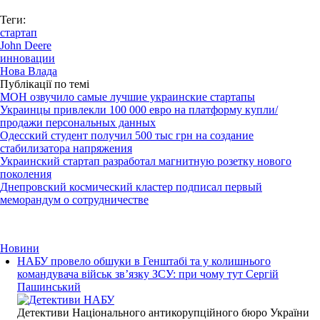
Теги:
стартап
John Deere
инновации
Нова Влада
Публікації по темі
МОН озвучило самые лучшие украинские стартапы
Украинцы привлекли 100 000 евро на платформу купли/
продажи персональных данных
Одесский студент получил 500 тыс грн на создание
стабилизатора напряжения
Украинский стартап разработал магнитную розетку нового
поколения
Днепровский космический кластер подписал первый
меморандум о сотрудничестве
Новини
НАБУ провело обшуки в Генштабі та у колишнього
командувача військ зв’язку ЗСУ: при чому тут Сергій
Пашинський
Детективи Національного антикорупційного бюро України