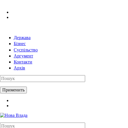
Перейти к основному содержанию
Держава
Бізнес
Суспільство
Аргумент
Контакти
Архів