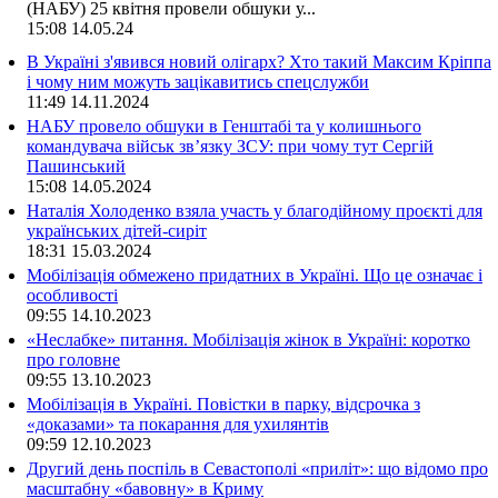
(НАБУ) 25 квітня провели обшуки у...
15:08
14.05.24
В Україні з'явився новий олігарх? Хто такий Максим Кріппа
і чому ним можуть зацікавитись спецслужби
11:49
14.11.2024
НАБУ провело обшуки в Генштабі та у колишнього
командувача військ зв’язку ЗСУ: при чому тут Сергій
Пашинський
15:08
14.05.2024
Наталія Холоденко взяла участь у благодійному проєкті для
українських дітей-сиріт
18:31
15.03.2024
Мобілізація обмежено придатних в Україні. Що це означає і
особливості
09:55
14.10.2023
«Неслабке» питання. Мобілізація жінок в Україні: коротко
про головне
09:55
13.10.2023
Мобілізація в Україні. Повістки в парку, відсрочка з
«доказами» та покарання для ухилянтів
09:59
12.10.2023
Другий день поспіль в Севастополі «приліт»: що відомо про
масштабну «бавовну» в Криму