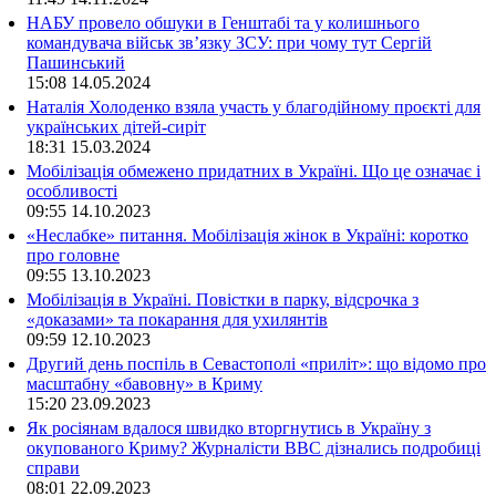
НАБУ провело обшуки в Генштабі та у колишнього
командувача військ зв’язку ЗСУ: при чому тут Сергій
Пашинський
15:08
14.05.2024
Наталія Холоденко взяла участь у благодійному проєкті для
українських дітей-сиріт
18:31
15.03.2024
Мобілізація обмежено придатних в Україні. Що це означає і
особливості
09:55
14.10.2023
«Неслабке» питання. Мобілізація жінок в Україні: коротко
про головне
09:55
13.10.2023
Мобілізація в Україні. Повістки в парку, відсрочка з
«доказами» та покарання для ухилянтів
09:59
12.10.2023
Другий день поспіль в Севастополі «приліт»: що відомо про
масштабну «бавовну» в Криму
15:20
23.09.2023
Як росіянам вдалося швидко вторгнутись в Україну з
окупованого Криму? Журналісти ВВС дізнались подробиці
справи
08:01
22.09.2023