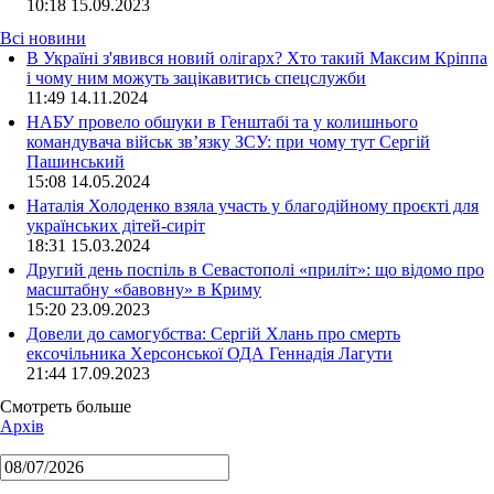
10:18
15.09.2023
Всі новини
В Україні з'явився новий олігарх? Хто такий Максим Кріппа
і чому ним можуть зацікавитись спецслужби
11:49 14.11.2024
НАБУ провело обшуки в Генштабі та у колишнього
командувача військ зв’язку ЗСУ: при чому тут Сергій
Пашинський
15:08 14.05.2024
Наталія Холоденко взяла участь у благодійному проєкті для
українських дітей-сиріт
18:31 15.03.2024
Другий день поспіль в Севастополі «приліт»: що відомо про
масштабну «бавовну» в Криму
15:20 23.09.2023
Довели до самогубства: Сергій Хлань про смерть
ексочільника Херсонської ОДА Геннадія Лагути
21:44 17.09.2023
Смотреть больше
Архів