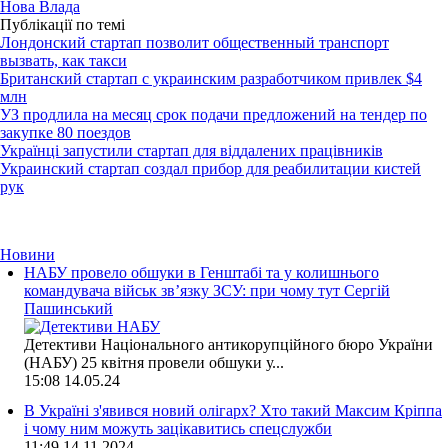
Нова Влада
Публікації по темі
Лондонский стартап позволит общественный транспорт
вызвать, как такси
Британский стартап с украинским разработчиком привлек $4
млн
УЗ продлила на месяц срок подачи предложений на тендер по
закупке 80 поездов
Українці запустили стартап для віддалених працівників
Украинский стартап создал прибор для реабилитации кистей
рук
Новини
НАБУ провело обшуки в Генштабі та у колишнього
командувача військ зв’язку ЗСУ: при чому тут Сергій
Пашинський
Детективи Національного антикорупційного бюро України
(НАБУ) 25 квітня провели обшуки у...
15:08
14.05.24
В Україні з'явився новий олігарх? Хто такий Максим Кріппа
і чому ним можуть зацікавитись спецслужби
11:49
14.11.2024