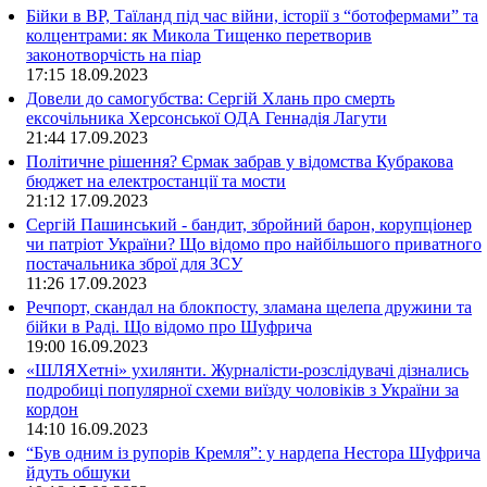
Бійки в ВР, Таїланд під час війни, історії з “ботофермами” та
колцентрами: як Микола Тищенко перетворив
законотворчість на піар
17:15
18.09.2023
Довели до самогубства: Сергій Хлань про смерть
ексочільника Херсонської ОДА Геннадія Лагути
21:44
17.09.2023
Політичне рішення? Єрмак забрав у відомства Кубракова
бюджет на електростанції та мости
21:12
17.09.2023
Сергій Пашинський - бандит, збройний барон, корупціонер
чи патріот України? Що відомо про найбільшого приватного
постачальника зброї для ЗСУ
11:26
17.09.2023
Речпорт, скандал на блокпосту, зламана щелепа дружини та
бійки в Раді. Що відомо про Шуфрича
19:00
16.09.2023
«ШЛЯХетні» ухилянти. Журналісти-розслідувачі дізнались
подробиці популярної схеми виїзду чоловіків з України за
кордон
14:10
16.09.2023
“Був одним із рупорів Кремля”: у нардепа Нестора Шуфрича
йдуть обшуки