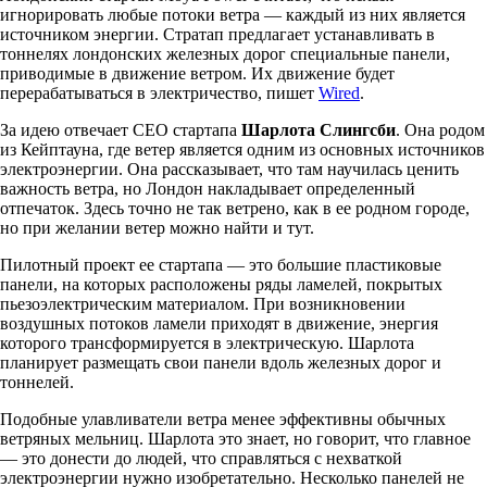
игнорировать любые потоки ветра — каждый из них является
источником энергии. Стратап предлагает устанавливать в
тоннелях лондонских железных дорог специальные панели,
приводимые в движение ветром. Их движение будет
перерабатываться в электричество, пишет
Wired
.
За идею отвечает CEO стартапа
Шарлота Слингсби
. Она родом
из Кейптауна, где ветер является одним из основных источников
электроэнергии. Она рассказывает, что там научилась ценить
важность ветра, но Лондон накладывает определенный
отпечаток. Здесь точно не так ветрено, как в ее родном городе,
но при желании ветер можно найти и тут.
Пилотный проект ее стартапа — это большие пластиковые
панели, на которых расположены ряды ламелей, покрытых
пьезоэлектрическим материалом. При возникновении
воздушных потоков ламели приходят в движение, энергия
которого трансформируется в электрическую. Шарлота
планирует размещать свои панели вдоль железных дорог и
тоннелей.
Подобные улавливатели ветра менее эффективны обычных
ветряных мельниц. Шарлота это знает, но говорит, что главное
— это донести до людей, что справляться с нехваткой
электроэнергии нужно изобретательно. Несколько панелей не