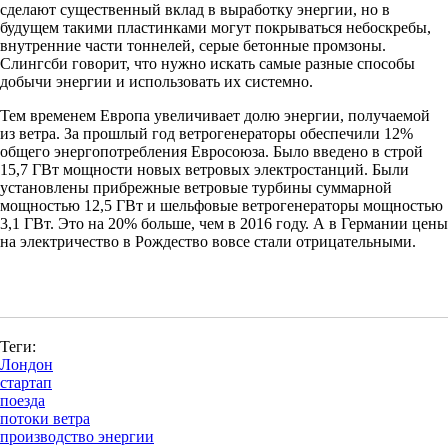
сделают существенный вклад в выработку энергии, но в
будущем такими пластинками могут покрываться небоскребы,
внутренние части тоннелей, серые бетонные промзоны.
Слингсби говорит, что нужно искать самые разные способы
добычи энергии и использовать их системно.
Тем временем Европа увеличивает долю энергии, получаемой
из ветра. За прошлый год ветрогенераторы обеспечили 12%
общего энергопотребления Евросоюза. Было введено в строй
15,7 ГВт мощности новых ветровых электростанций. Были
установлены прибрежные ветровые турбины суммарной
мощностью 12,5 ГВт и шельфовые ветрогенераторы мощностью
3,1 ГВт. Это на 20% больше, чем в 2016 году. А в Германии цены
на электричество в Рождество вовсе стали отрицательными.
Теги:
Лондон
стартап
поезда
потоки ветра
производство энергии