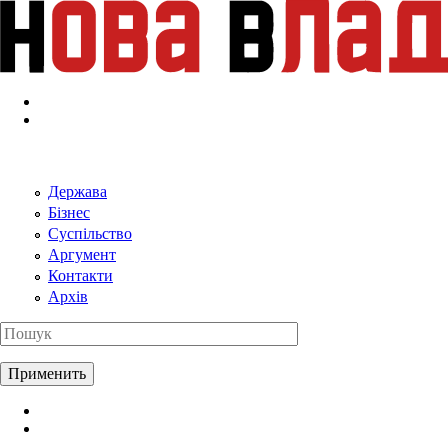
Перейти к основному содержанию
Держава
Бізнес
Суспільство
Аргумент
Контакти
Архів