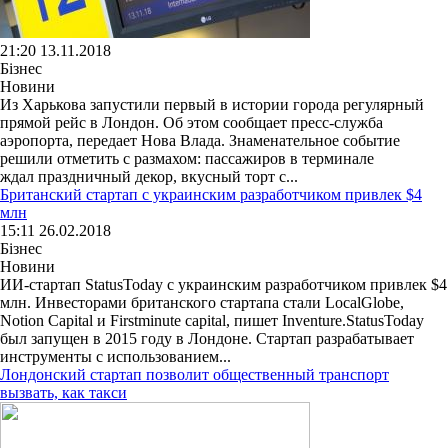
21:20 13.11.2018
Бізнес
Новини
Из Харькова запустили первый в истории города регулярный
прямой рейс в Лондон. Об этом сообщает пресс-служба
аэропорта, передает Нова Влада. Знаменательное событие
решили отметить с размахом: пассажиров в терминале
ждал праздничный декор, вкусный торт с...
Британский стартап с украинским разработчиком привлек $4
млн
15:11 26.02.2018
Бізнес
Новини
ИИ-стартап StatusToday с украинским разработчиком привлек $4
млн. Инвесторами британского стартапа стали LocalGlobe,
Notion Capital и Firstminute capital, пишет Inventure.StatusToday
был запущен в 2015 году в Лондоне. Стартап разрабатывает
инструменты с использованием...
Лондонский стартап позволит общественный транспорт
вызвать, как такси