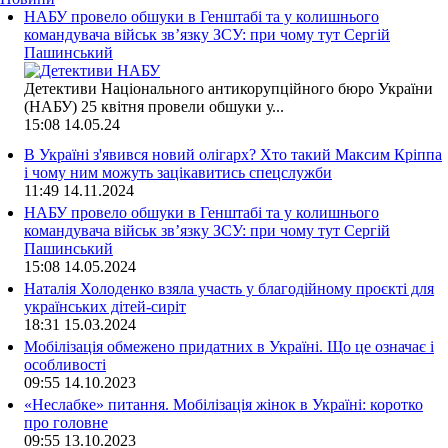
НАБУ провело обшуки в Генштабі та у колишнього
командувача військ зв’язку ЗСУ: при чому тут Сергій
Пашинський
Детективи Національного антикорупційного бюро України
(НАБУ) 25 квітня провели обшуки у...
15:08
14.05.24
В Україні з'явився новий олігарх? Хто такий Максим Кріппа
і чому ним можуть зацікавитись спецслужби
11:49
14.11.2024
НАБУ провело обшуки в Генштабі та у колишнього
командувача військ зв’язку ЗСУ: при чому тут Сергій
Пашинський
15:08
14.05.2024
Наталія Холоденко взяла участь у благодійному проєкті для
українських дітей-сиріт
18:31
15.03.2024
Мобілізація обмежено придатних в Україні. Що це означає і
особливості
09:55
14.10.2023
«Неслабке» питання. Мобілізація жінок в Україні: коротко
про головне
09:55
13.10.2023