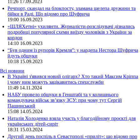
11:26
17.09.2023
Речпорт, скандал на блокпосту, зламана щелепа дружини та
бійки в Раді. Що відомо про Шуфрича
19:00
16.09.2023
«ШЛЯХетні» ухилянти. Журналісти-розслідувачі дізнались
подробиці популярної схеми виїзду чоловіків з України за
кордон
14:10
16.09.2023
“Був одним із рупорів Кремля”: у нардепа Нестора Шуфрича
йдуть обшуки
10:18
15.09.2023
Всі новини
В Україні з'явився новий олігарх? Хто такий Максим Кріппа
і чому ним можуть зацікавитись спецслужби
11:49 14.11.2024
НАБУ провело обшуки в Генштабі та у колишнього
командувача військ зв’язку ЗСУ: при чому тут Сергій
Пашинський
15:08 14.05.2024
Наталія Холоденко взяла участь у благодійному проєкті для
українських дітей-сиріт
18:31 15.03.2024
Другий день поспіль в Севастополі «приліт»: що відомо про