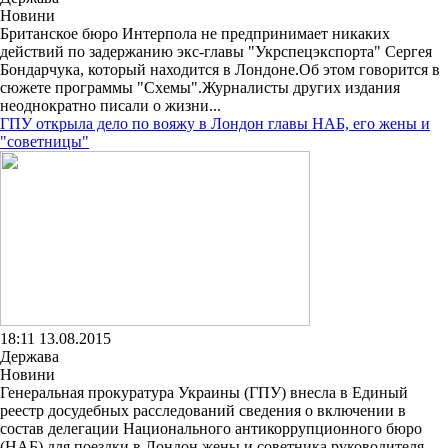
Новини
Британское бюро Интерпола не предпринимает никаких
действий по задержанию экс-главы "Укрспецэкспорта" Сергея
Бондарчука, который находится в Лондоне.Об этом говорится в
сюжете программы "Схемы".Журналисты других издания
неоднократно писали о жизни...
ГПУ открыла дело по вояжу в Лондон главы НАБ, его жены и
"советницы"
18:11 13.08.2015
Держава
Новини
Генеральная прокуратура Украины (ГПУ) внесла в Единый
реестр досудебных расследований сведения о включении в
состав делегации Национального антикоррупционного бюро
(НАБ) для поездки в Лондон жены и советника руководителя