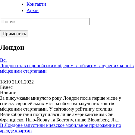
Контакти
Архів
Лондон
Всі
Лондон став європейським лідером за обсягом залучених коштів
місцевими стартапами
18:10 21.01.2022
Бізнес
Новини
За підсумками минулого року Лондон посів перше місце у
списку європейських міст за обсягом залучених коштів
місцевими стартапами. У світовому рейтингу столиця
Великобританії поступилася лише американським Сан-
Франциско, Нью-Йорку та Бостону, пише Bloomberg. Як...
В Лондоне запустили киевское мобильное приложение по
аренде квартир