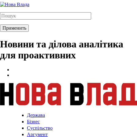
Новини та ділова аналітика
для проактивних
Держава
Бізнес
Суспільство
Аргумент