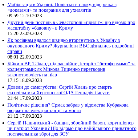
Мобілізація в Україні. Повістки в парку, відсрочка з
«доказами» та покарання для ухилянтів
09:59
12.10.2023
Другий день поспіль в Севастополі «приліт»: що відомо про
масштабну «бавовну» в Криму
15:20
23.09.2023
Як росіянам вдалося швидко вторгнутись в Україну з
окупованого Криму? Журналісти ВВС дізнались подробиці
справи
08:01
22.09.2023
Бійки в ВР, Таїланд під час війни, історії з “ботофермами” та
колцентрами: як Микола Тищенко перетворив
законотворчість на піар
17:15
18.09.2023
Довели до самогубства: Сергій Хлань про смерть
ексочільника Херсонської ОДА Геннадія Лагути
21:44
17.09.2023
Політичне рішення? Єрмак забрав у відомства Кубракова
бюджет на електростанції та мости
21:12
17.09.2023
Сергій Пашинський - бандит, збройний барон, корупціонер
чи патріот України? Що відомо про найбільшого приватного
постачальника зброї для ЗСУ