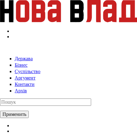
Перейти к основному содержанию
Держава
Бізнес
Суспільство
Аргумент
Контакти
Архів