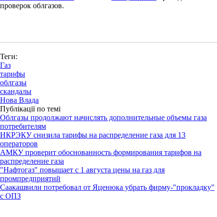
проверок облгазов.
Теги:
Газ
тарифы
облгазы
скандалы
Нова Влада
Публікації по темі
Облгазы продолжают начислять дополнительные объемы газа
потребителям
НКРЭКУ снизила тарифы на распределение газа для 13
операторов
АМКУ проверит обоснованность формирования тарифов на
распределение газа
"Нафтогаз" повышает с 1 августа цены на газ для
промпредприятий
Саакашвили потребовал от Яценюка убрать фирму-"прокладку"
с ОПЗ