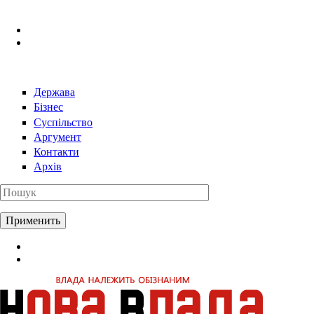
Перейти к основному содержанию
Держава
Бізнес
Суспільство
Аргумент
Контакти
Архів