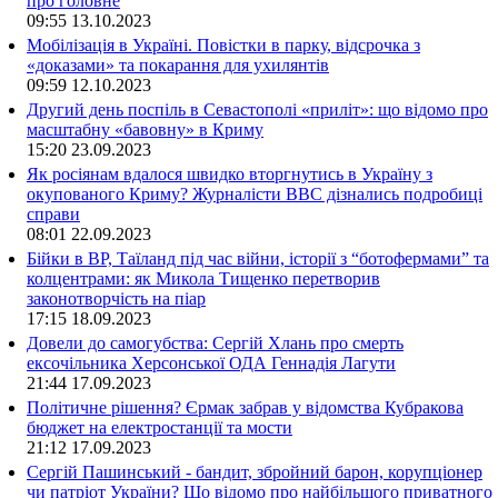
про головне
09:55
13.10.2023
Мобілізація в Україні. Повістки в парку, відсрочка з
«доказами» та покарання для ухилянтів
09:59
12.10.2023
Другий день поспіль в Севастополі «приліт»: що відомо про
масштабну «бавовну» в Криму
15:20
23.09.2023
Як росіянам вдалося швидко вторгнутись в Україну з
окупованого Криму? Журналісти ВВС дізнались подробиці
справи
08:01
22.09.2023
Бійки в ВР, Таїланд під час війни, історії з “ботофермами” та
колцентрами: як Микола Тищенко перетворив
законотворчість на піар
17:15
18.09.2023
Довели до самогубства: Сергій Хлань про смерть
ексочільника Херсонської ОДА Геннадія Лагути
21:44
17.09.2023
Політичне рішення? Єрмак забрав у відомства Кубракова
бюджет на електростанції та мости
21:12
17.09.2023
Сергій Пашинський - бандит, збройний барон, корупціонер
чи патріот України? Що відомо про найбільшого приватного