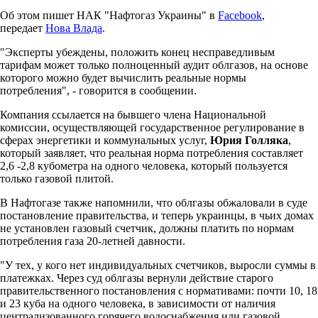
Об этом пишет НАК "Нафтогаз Украины" в
Facebook
,
передает
Нова Влада
.
"Эксперты убеждены, положить конец несправедливым
тарифам может только полноценный аудит облгазов, на основе
которого можно будет вычислить реальные нормы
потребления", - говорится в сообщении.
Компания ссылается на бывшего члена Национальной
комиссии, осуществляющей государственное регулирование в
сферах энергетики и коммунальных услуг,
Юрия Голляка
,
который заявляет, что реальная норма потребления составляет
2,6 -2,8 кубометра на одного человека, который пользуется
только газовой плитой.
В Нафтогазе также напомнили, что облгазы обжаловали в суде
постановление правительства, и теперь украинцы, в чьих домах
не установлен газовый счетчик, должны платить по нормам
потребления газа 20-летней давности.
"У тех, у кого нет индивидуальных счетчиков, выросли суммы в
платежках. Через суд облгазы вернули действие старого
правительственного постановления с нормативами: почти 10, 18
и 23 куба на одного человека, в зависимости от наличия
централизованного горячего водоснабжения или газовой