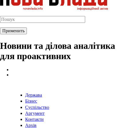
Новини та ділова аналітика
для проактивних
Держава
Бізнес
Суспільство
Аргумент
Контакти
Архів