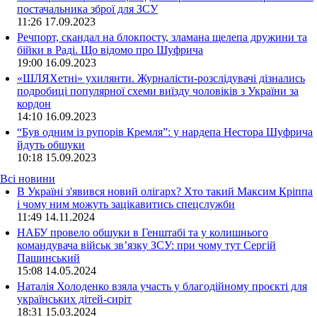
постачальника зброї для ЗСУ
11:26
17.09.2023
Речпорт, скандал на блокпосту, зламана щелепа дружини та
бійки в Раді. Що відомо про Шуфрича
19:00
16.09.2023
«ШЛЯХетні» ухилянти. Журналісти-розслідувачі дізнались
подробиці популярної схеми виїзду чоловіків з України за
кордон
14:10
16.09.2023
“Був одним із рупорів Кремля”: у нардепа Нестора Шуфрича
йдуть обшуки
10:18
15.09.2023
Всі новини
В Україні з'явився новий олігарх? Хто такий Максим Кріппа
і чому ним можуть зацікавитись спецслужби
11:49 14.11.2024
НАБУ провело обшуки в Генштабі та у колишнього
командувача військ зв’язку ЗСУ: при чому тут Сергій
Пашинський
15:08 14.05.2024
Наталія Холоденко взяла участь у благодійному проєкті для
українських дітей-сиріт
18:31 15.03.2024