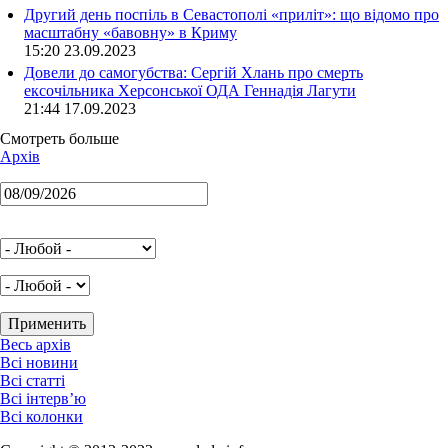
Другий день поспіль в Севастополі «приліт»: що відомо про
масштабну «бавовну» в Криму
15:20 23.09.2023
Довели до самогубства: Сергій Хлань про смерть
ексочільника Херсонської ОДА Геннадія Лагути
21:44 17.09.2023
Смотреть больше
Архів
Весь архів
Всі новини
Всі статті
Всі інтерв’ю
Всі колонки