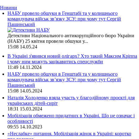
Новини
НАБУ провело обшуки в Генштабі та у колишнього
командувача військ зв’язку ЗСУ: при чому тут Сергій
Пашинський
Детективи Національного антикорупційного бюро України
(НАБУ) 25 квітня провели обшуки у...
15:08
14.05.24
В Україні з'явився новий олігарх? Хто такий Максим Кріппа
і чому ним можуть зацікавитись спецслужби
11:49
14.11.2024
НАБУ провело обшуки в Генштабі та у колишнього
командувача військ зв’язку ЗСУ: при чому тут Сергій
Пашинський
15:08
14.05.2024
Наталія Холоденко взяла участь у благодійному проєкті для
українських дітей-сиріт
18:31
15.03.2024
Мобілізація обмежено придатних в Україні. Що це означає і
особливості
09:55
14.10.2023
«Неслабке» питання. Мобілізація жінок в Україні: коротко