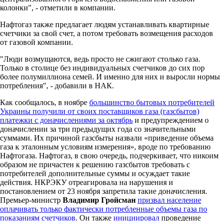
колонки", - отметили в компании.
Нафтогаз также предлагает людям устанавливать квартирные
счетчики за свой счет, а потом требовать возмещения расходов
от газовой компании.
"Люди возмущаются, ведь просто не сжигают столько газа.
Только в столице без индивидуальных счетчиков до сих пор
более полумиллиона семей. И именно для них и выросли нормы
потребления", - добавили в НАК.
Как сообщалось, в ноябре
большинство бытовых потребителей
Украины получили от своих поставщиков газа (газсбытов)
платежки с доначислениями за октябрь
и предупреждением о
доначислении за три предыдущих года со значительными
суммами. Их причиной газсбыты назвали «приведение объема
газа к эталонным условиям измерения», вроде по требованию
Нафтогаза. Нафтогаз, в свою очередь, подчеркивает, что никоим
образом не причастен к решению газсбытов требовать с
потребителей дополнительные суммы и осуждает такие
действия. НКРЭКУ отреагировала на нарушения и
постановлением от 23 ноября запретила такие доначисления.
Премьер-министр
Владимир Гройсман
призвал население
оплачивать только фактически потребленные объемы газа по
показаниям счетчиков
. Он также
инициировал
проведение