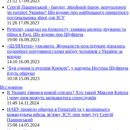
21:12
17.09.2023
Сергій Пашинський - бандит, збройний барон, корупціонер
чи патріот України? Що відомо про найбільшого приватного
постачальника зброї для ЗСУ
11:26
17.09.2023
Речпорт, скандал на блокпосту, зламана щелепа дружини та
бійки в Раді. Що відомо про Шуфрича
19:00
16.09.2023
«ШЛЯХетні» ухилянти. Журналісти-розслідувачі дізнались
подробиці популярної схеми виїзду чоловіків з України за
кордон
14:10
16.09.2023
“Був одним із рупорів Кремля”: у нардепа Нестора Шуфрича
йдуть обшуки
10:18
15.09.2023
Всі новини
В Україні з'явився новий олігарх? Хто такий Максим Кріппа
і чому ним можуть зацікавитись спецслужби
11:49 14.11.2024
НАБУ провело обшуки в Генштабі та у колишнього
командувача військ зв’язку ЗСУ: при чому тут Сергій
Пашинський
15:08 14.05.2024