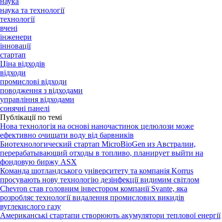
наука
наука та технології
технології
вчені
інженери
інновації
стартап
Ціна відходів
відходи
промислові відходи
поводження з відходами
управління відходами
сонячні панелі
Публікації по темі
Нова технологія на основі наночастинок целюлози може
ефективно очищати воду від барвників
Биотехнологический стартап MicroBioGen из Австралии,
перерабатывающий отходы в топливо, планирует выйти на
фондовую биржу ASX
Команда шотландського університету та компанія Korrus
просувають нову технологію дезінфекції видимим світлом
Chevron став головним інвестором компанії Svante, яка
розробляє технології видалення промислових викидів
вуглекислого газу
Американські стартапи створюють акумулятори теплової енергії