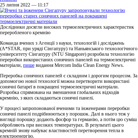
25 липня 2022 — 11:17
Дослідники досягли високих термоелектричних характеристик
переробленого кремнію
Команда вчених з Агенції з науки, технологій і досліджень
(A*STAR, при уряді Сінгапуру) та Наньянського технологічного
університету Сінгапуру (NTU Singapore) розробила технологію
переробки використаних сонячних панелей на термоелектричні
матеріали,
пише
видання Mercom India Clean Energy News.
Переробка сонячних панелей є складним і дорогим процесом. За
допомогою нової технології можна перетворити використані
сонячні батареї в покращені термоелектричні матеріали.
Розробка спрямована на зменшення глобальних відходів
кремнію, з яких складаються сонячні панелі.
У процесі запропонованої вченими та інженерами переробки
сонячні панелі подрібнюються у порошок. Далі в нього теж у
вигляді порошку додають фосфор та германію, а потім цю суміш
обробляють при високих температурах. В результаті цього
кремній знову набуває властивостей перетворення тепла в
електроенергію.