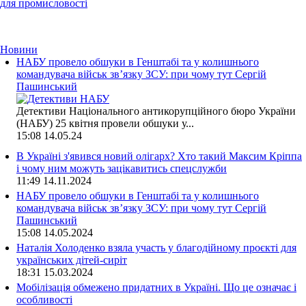
для промисловості
Новини
НАБУ провело обшуки в Генштабі та у колишнього
командувача військ зв’язку ЗСУ: при чому тут Сергій
Пашинський
Детективи Національного антикорупційного бюро України
(НАБУ) 25 квітня провели обшуки у...
15:08
14.05.24
В Україні з'явився новий олігарх? Хто такий Максим Кріппа
і чому ним можуть зацікавитись спецслужби
11:49
14.11.2024
НАБУ провело обшуки в Генштабі та у колишнього
командувача військ зв’язку ЗСУ: при чому тут Сергій
Пашинський
15:08
14.05.2024
Наталія Холоденко взяла участь у благодійному проєкті для
українських дітей-сиріт
18:31
15.03.2024
Мобілізація обмежено придатних в Україні. Що це означає і
особливості