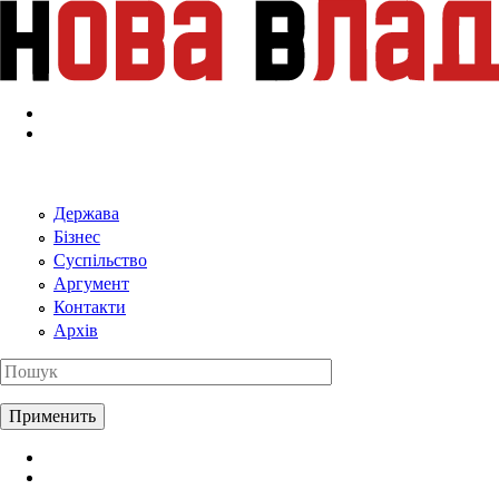
Перейти к основному содержанию
Держава
Бізнес
Суспільство
Аргумент
Контакти
Архів