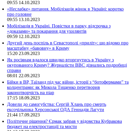
09:55
14.10.2023
«Неслабке» питання. Мобілізація жінок в Україні: коротко
про головне
09:55
13.10.2023
Мобілізація в Україні. Повістки в парку, відсрочка з
«доказами» та покарання для ухилянтів
09:59
12.10.2023
Другий день поспіль в Севастополі «приліт»: що відомо про
масштабну «бавовну» в Криму
15:20
23.09.2023
Як росіянам вдалося швидко вторгнутись в Україну з
окупованого Криму? Журналісти ВВС дізнались подробиці
справи
08:01
22.09.2023
Бійки в ВР, Таїланд під час війни, історії з “ботофермами” та
колцентрами: як Микола Тищенко перетворив
законотворчість на піар
17:15
18.09.2023
Довели до самогубства: Сергій Хлань про смерть
ексочільника Херсонської ОДА Геннадія Лагути
21:44
17.09.2023
Політичне рішення? Єрмак забрав у відомства Кубракова
бюджет на електростанції та мости