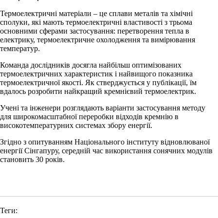
Термоелектричні матеріали – це сплави металів та хімічні
сполуки, які мають термоелектричні властивості з трьома
основними сферами застосування: перетворення тепла в
електрику, термоелектричне охолодження та вимірювання
температур.
Команда дослідників досягла найбільш оптимізованих
термоелектричних характеристик і найвищого показника
термоелектричної якості. Як стверджується у публікації, їм
вдалось розробити найкращий кремнієвий термоелектрик.
Учені та інженери розглядають варіанти застосування методу
для широкомасштабної переробки відходів кремнію в
високотемпературних системах збору енергії.
Згідно з опитуванням Національного інституту відновлюваної
енергії Сінгапуру, середній час використання сонячних модулів
становить 30 років.
Теги: