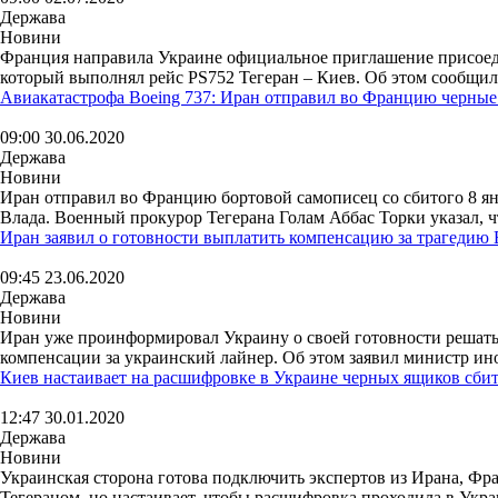
Держава
Новини
Франция направила Украине официальное приглашение присоед
который выполнял рейс PS752 Тегеран – Киев. Об этом сообщил 
Авиакатастрофа Boeing 737: Иран отправил во Францию черны
09:00 30.06.2020
Держава
Новини
Иран отправил во Францию бортовой самописец со сбитого 8 янв
Влада. Военный прокурор Тегерана Голам Аббас Торки указал, ч
Иран заявил о готовности выплатить компенсацию за трагедию 
09:45 23.06.2020
Держава
Новини
Иран уже проинформировал Украину о своей готовности решать
компенсации за украинский лайнер. Об этом заявил министр ин
Киев настаивает на расшифровке в Украине черных ящиков сбит
12:47 30.01.2020
Держава
Новини
Украинская сторона готова подключить экспертов из Ирана, Ф
Тегераном, но настаивает, чтобы расшифровка проходила в Украи