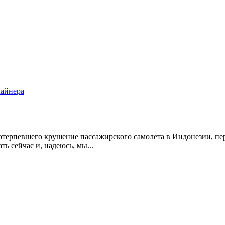
лайнера
отерпевшего крушение пассажирского самолета в Индонезии, п
ь сейчас и, надеюсь, мы...