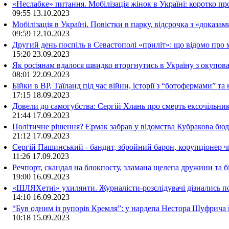
«Неслабке» питання. Мобілізація жінок в Україні: коротко пр
09:55
13.10.2023
Мобілізація в Україні. Повістки в парку, відсрочка з «доказа
09:59
12.10.2023
Другий день поспіль в Севастополі «приліт»: що відомо про
15:20
23.09.2023
Як росіянам вдалося швидко вторгнутись в Україну з окупо
08:01
22.09.2023
Бійки в ВР, Таїланд під час війни, історії з “ботофермами” 
17:15
18.09.2023
Довели до самогубства: Сергій Хлань про смерть ексочільни
21:44
17.09.2023
Політичне рішення? Єрмак забрав у відомства Кубракова бюдж
21:12
17.09.2023
Сергій Пашинський - бандит, збройний барон, корупціонер ч
11:26
17.09.2023
Речпорт, скандал на блокпосту, зламана щелепа дружини та 
19:00
16.09.2023
«ШЛЯХетні» ухилянти. Журналісти-розслідувачі дізнались под
14:10
16.09.2023
“Був одним із рупорів Кремля”: у нардепа Нестора Шуфрича
10:18
15.09.2023