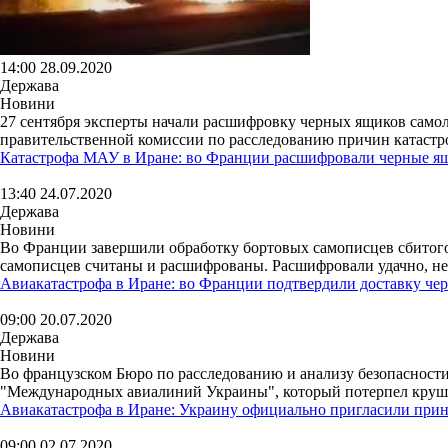
14:00 28.09.2020
Держава
Новини
27 сентября эксперты начали расшифровку черных ящиков самол
правительственной комиссии по расследованию причин катастро
Катастрофа МАУ в Иране: во Франции расшифровали черные 
13:40 24.07.2020
Держава
Новини
Во Франции завершили обработку бортовых самописцев сбитого
самописцев считаны и расшифрованы. Расшифровали удачно, не
Авиакатастрофа в Иране: во Франции подтвердили доставку че
09:00 20.07.2020
Держава
Новини
Во французском Бюро по расследованию и анализу безопасности
"Международных авиалиний Украины", который потерпел крушен
Авиакатастрофа в Иране: Украину официально пригласили прин
09:00 02.07.2020