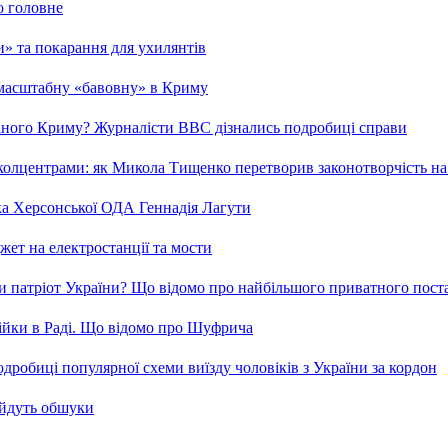
о головне
ми» та покарання для ухилянтів
 масштабну «бавовну» в Криму
ваного Криму? Журналісти ВВС дізнались подробиці справи
та колцентрами: як Микола Тищенко перетворив законотворчість на
ка Херсонської ОДА Геннадія Лагути
ет на електростанції та мости
и патріот України? Що відомо про найбільшого приватного пост
бійки в Раді. Що відомо про Шуфрича
робиці популярної схеми виїзду чоловіків з України за кордон
 йдуть обшуки