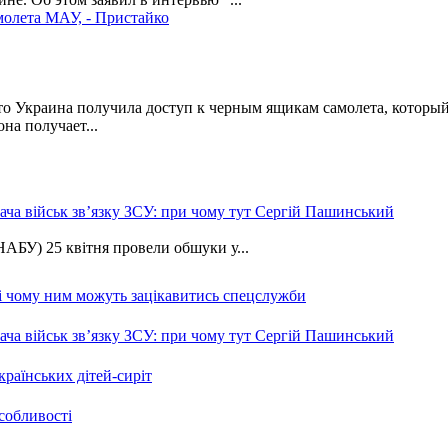
олета МАУ, - Пристайко
Украина получила доступ к черным ящикам самолета, который ра
на получает...
ча військ зв’язку ЗСУ: при чому тут Сергій Пашинський
АБУ) 25 квітня провели обшуки у...
 і чому ним можуть зацікавитись спецслужби
ча військ зв’язку ЗСУ: при чому тут Сергій Пашинський
країнських дітей-сиріт
особливості