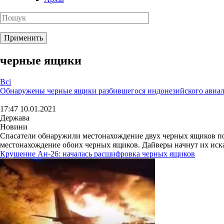
черные ящики
Всі
Обнаружены черные ящики разбившегося индонезийского авиа
17:47 10.01.2021
Держава
Новини
Спасатели обнаружили местонахождение двух черных ящиков п
местонахождение обоих черных ящиков. Дайверы начнут их искат
Крушение Ан-26: началась расшифровка черных ящиков