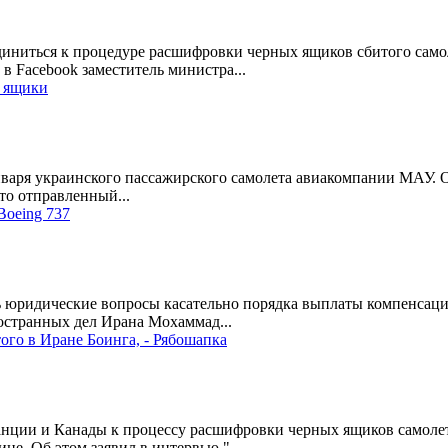
иниться к процедуре расшифровки черных ящиков сбитого сам
в Facebook заместитель министра...
е ящики
аря украинского пассажирского самолета авиакомпании МАУ. Об 
то отправленный...
Boeing 737
 юридические вопросы касательно порядка выплаты компенсаци
остранных дел Ирана Мохаммад...
ого в Иране Боинга, - Рябошапка
ранции и Канады к процессу расшифровки черных ящиков самол
не. Об этом заявил в интервью "...