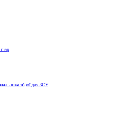
 піар
ачальника зброї для ЗСУ