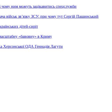
 і чому ним можуть зацікавитись спецслужби
ча військ зв’язку ЗСУ: при чому тут Сергій Пашинський
країнських дітей-сиріт
 масштабну «бавовну» в Криму
ка Херсонської ОДА Геннадія Лагути