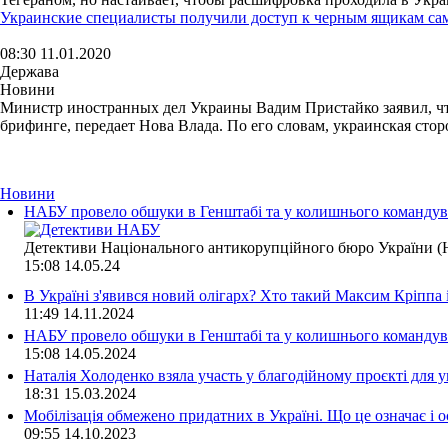
Украинские специалисты получили доступ к черным ящикам сам
08:30 11.01.2020
Держава
Новини
Министр иностранных дел Украины Вадим Пристайко заявил, что 
брифинге, передает Нова Влада. По его словам, украинская сторо
Новини
НАБУ провело обшуки в Генштабі та у колишнього командува
Детективи Національного антикорупційного бюро України (Н
15:08
14.05.24
В Україні з'явився новий олігарх? Хто такий Максим Кріппа
11:49
14.11.2024
НАБУ провело обшуки в Генштабі та у колишнього командува
15:08
14.05.2024
Наталія Холоденко взяла участь у благодійному проєкті для у
18:31
15.03.2024
Мобілізація обмежено придатних в Україні. Що це означає і 
09:55
14.10.2023