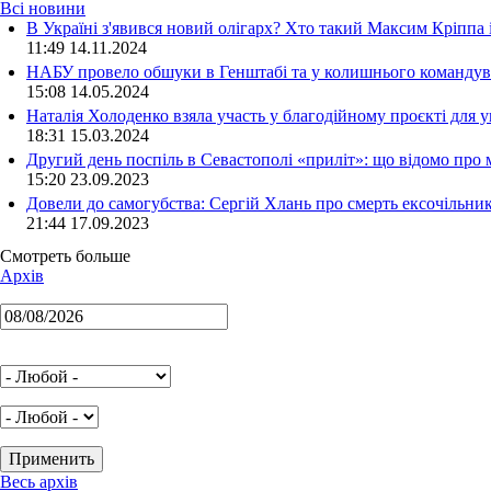
Всі новини
В Україні з'явився новий олігарх? Хто такий Максим Кріппа
11:49 14.11.2024
НАБУ провело обшуки в Генштабі та у колишнього командува
15:08 14.05.2024
Наталія Холоденко взяла участь у благодійному проєкті для у
18:31 15.03.2024
Другий день поспіль в Севастополі «приліт»: що відомо про
15:20 23.09.2023
Довели до самогубства: Сергій Хлань про смерть ексочільни
21:44 17.09.2023
Смотреть больше
Архів
Весь архів