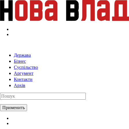
Перейти к основному содержанию
Держава
Бізнес
Суспільство
Аргумент
Контакти
Архів