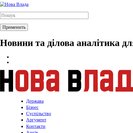
Новини та ділова аналітика д
Держава
Бізнес
Суспільство
Аргумент
Контакти
Архів