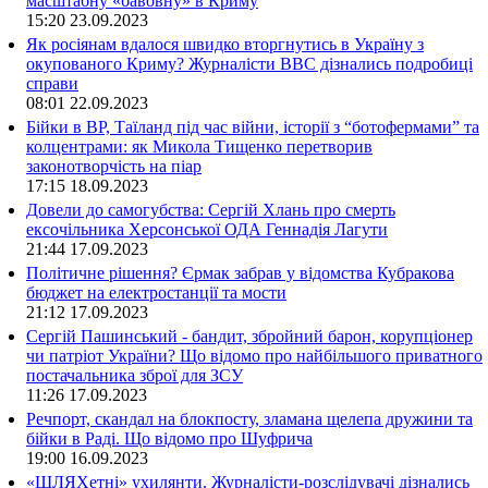
масштабну «бавовну» в Криму
15:20
23.09.2023
Як росіянам вдалося швидко вторгнутись в Україну з
окупованого Криму? Журналісти ВВС дізнались подробиці
справи
08:01
22.09.2023
Бійки в ВР, Таїланд під час війни, історії з “ботофермами” та
колцентрами: як Микола Тищенко перетворив
законотворчість на піар
17:15
18.09.2023
Довели до самогубства: Сергій Хлань про смерть
ексочільника Херсонської ОДА Геннадія Лагути
21:44
17.09.2023
Політичне рішення? Єрмак забрав у відомства Кубракова
бюджет на електростанції та мости
21:12
17.09.2023
Сергій Пашинський - бандит, збройний барон, корупціонер
чи патріот України? Що відомо про найбільшого приватного
постачальника зброї для ЗСУ
11:26
17.09.2023
Речпорт, скандал на блокпосту, зламана щелепа дружини та
бійки в Раді. Що відомо про Шуфрича
19:00
16.09.2023
«ШЛЯХетні» ухилянти. Журналісти-розслідувачі дізнались