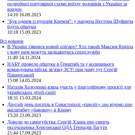
подробиці популярної схеми виїзду чоловіків з України за
кордон
14:10
16.09.2023
“Був одним із рупорів Кремля”: у нардепа Нестора Шуфрича
йдуть обшуки
10:18
15.09.2023
Всі новини
В Україні з'явився новий олігарх? Хто такий Максим Кріппа
і чому ним можуть зацікавитись спецслужби
11:49 14.11.2024
НАБУ провело обшуки в Генштабі та у колишнього
командувача військ зв’язку ЗСУ: при чому тут Сергій
Пашинський
15:08 14.05.2024
Наталія Холоденко взяла участь у благодійному проєкті для
українських дітей-сиріт
18:31 15.03.2024
Другий день поспіль в Севастополі «приліт»: що відомо про
масштабну «бавовну» в Криму
15:20 23.09.2023
Довели до самогубства: Сергій Хлань про смерть
ексочільника Херсонської ОДА Геннадія Лагути
21:44 17.09.2023