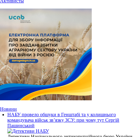
Активисты
Новини
НАБУ провело обшуки в Генштабі та у колишнього
командувача військ зв’язку ЗСУ: при чому тут Сергій
Пашинський
Детективи Національного антикорупційного бюро України