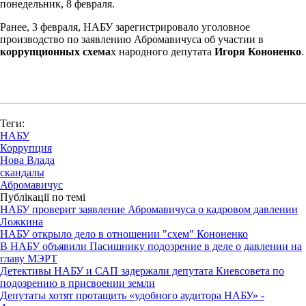
понедельник, 8 февраля.
Ранее, 3 февраля, НАБУ зарегистрировало уголовное
производство по заявлению Абромавичуса об участии в
коррупционных схема
х народного депутата
Игоря Кононенко
.
Теги:
НАБУ
Коррупция
Нова Влада
скандалы
Абромавичус
Публікації по темі
НАБУ проверит заявление Абромавичуса о кадровом давлении
Ложкина
НАБУ открыло дело в отношении "схем" Кононенко
В НАБУ объявили Пасишнику подозрение в деле о давлении на
главу МЭРТ
Детективы НАБУ и САП задержали депутата Киевсовета по
подозрению в присвоении земли
Депутаты хотят протащить «удобного аудитора НАБУ» -