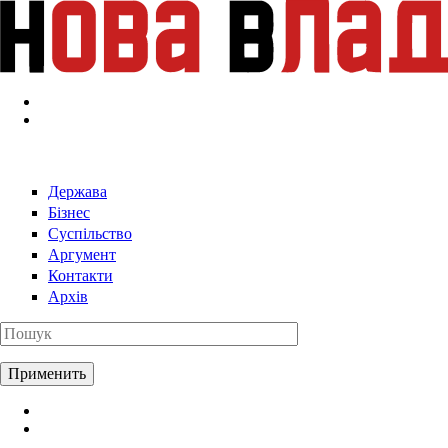
Перейти к основному содержанию
Держава
Бізнес
Суспільство
Аргумент
Контакти
Архів