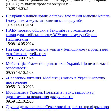
(НАБУ) 25 квітня провели обшуки у...
15:08
14.05.24
В Україні з'явився новий олігарх? Хто такий Максим Кріппа
і чому ним можуть зацікавитись спецслужби
11:49
14.11.2024
НАБУ провело обшуки в Генштабі та у колишнього
командувача військ зв’язку ЗСУ: при чому тут Сергій
Пашинський
15:08
14.05.2024
Наталія Холоденко взяла участь у благодійному проєкті для
українських дітей-сиріт
18:31
15.03.2024
Мобілізація обмежено придатних в Україні. Що це означає і
особливості
09:55
14.10.2023
«Неслабке» питання. Мобілізація жінок в Україні: коротко
про головне
09:55
13.10.2023
Мобілізація в Україні. Повістки в парку, відсрочка з
«доказами» та покарання для ухилянтів
09:59
12.10.2023
Другий день поспіль в Севастополі «приліт»: що відомо про