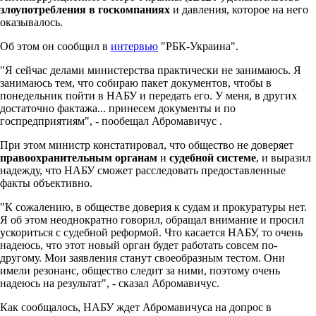
злоупотребления в госкомпаниях
и давления, которое на него
оказывалось.
Об этом он сообщил в
интервью
"РБК-Украина".
"Я сейчас делами министерства практически не занимаюсь. Я
занимаюсь тем, что собираю пакет документов, чтобы в
понедельник пойти в НАБУ и передать его. У меня, в других
достаточно фактажа... принесем документы и по
госпредприятиям", - пообещал Абромавичус .
При этом министр констатировал, что общество не доверяет
правоохранительным органам
и
судебной системе
, и выразил
надежду, что НАБУ сможет расследовать предоставленные
факты объективно.
"К сожалению, в обществе доверия к судам и прокуратуры нет.
Я об этом неоднократно говорил, обращал внимание и просил
ускориться с судебной реформой. Что касается НАБУ, то очень
надеюсь, что этот новый орган будет работать совсем по-
другому. Мои заявления станут своеобразным тестом. Они
имели резонанс, общество следит за ними, поэтому очень
надеюсь на результат", - сказал Абромавичус.
Как сообщалось, НАБУ ждет Абромавичуса на допрос в