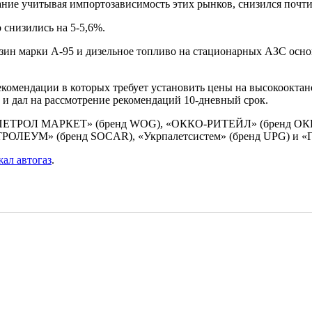
вание учитывая импортозависимость этих рынков, снизился почт
 снизились на 5-5,6%.
ензин марки А-95 и дизельное топливо на стационарных АЗС о
комендации в которых требует установить цены на высокооктан
 и дал на рассмотрение рекомендаций 10-дневный срок.
СТ ПЕТРОЛ МАРКЕТ» (бренд WOG), «ОККО-РИТЕЙЛ» (бренд ОК
РОЛЕУМ» (бренд SOCAR), «Укрпалетсистем» (бренд UPG) и «Г
ал автогаз
.