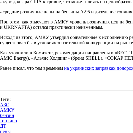
- курс доллара США к гривне, что может влиять на ценообразо
- средние розничные цены на бензины А-95 и дизельное топливо
При этом, как отмечают в АМКУ, уровень розничных цен на б
и UKRNAFTA) остался практически неизменным.
Исходя из этого, АМКУ утвердил обязательные к исполнению ре
существовал бы в условиях значительной конкуренции на рынке
Как уточнили в Комитете, рекомендации направлены в «ВЕ
AMIC Energy), «Альянс Холдинг» (бренд SHELL), «СОКАР ПЕТ
Ранее писал, что тем временем
на украинских заправках подорож
Теги:
АЗС
АМКУ
бензин
топливо
ДТ
цены