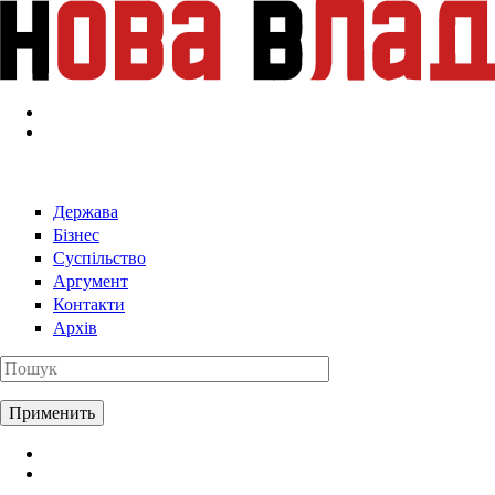
Перейти к основному содержанию
Держава
Бізнес
Суспільство
Аргумент
Контакти
Архів