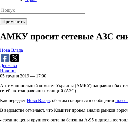
АМКУ просит сетевые АЗС сн
Нова Влада
Держава
Новини
05 грудня 2019 — 17:00
Антимонопольный комитет Украины (АМКУ) направил обязател
сетей автозаправочных станций (АЗС).
Как передает
Нова Влада
, об этом говорится в сообщении
пресс
В ведомстве отмечают, что Комитет провел анализ рынков горю
- средние цены крупного опта на бензины А-95 и дизельное топ