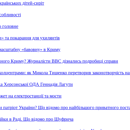
країнських дітей-сиріт
особливості
о головне
ми» та покарання для ухилянтів
 масштабну «бавовну» в Криму
ваного Криму? Журналісти ВВС дізнались подробиці справи
та колцентрами: як Микола Тищенко перетворив законотворчість на
ка Херсонської ОДА Геннадія Лагути
ет на електростанції та мости
и патріот України? Що відомо про найбільшого приватного пост
бійки в Раді. Що відомо про Шуфрича