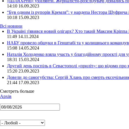
«ШЛЯХетні» ухилянти. Журналісти-розслідувачі дізнались под
14:10
16.09.2023
“Був одним із рупорів Кремля”: у нардепа Нестора Шуфрича
10:18
15.09.2023
Всі новини
В Україні з'явився новий олігарх? Хто такий Максим Кріппа
11:49 14.11.2024
НАБУ провело обшуки в Генштабі та у колишнього командува
15:08 14.05.2024
Наталія Холоденко взяла участь у благодійному проєкті для у
18:31 15.03.2024
Другий день поспіль в Севастополі «приліт»: що відомо про
15:20 23.09.2023
Довели до самогубства: Сергій Хлань про смерть ексочільни
21:44 17.09.2023
Смотреть больше
Архів