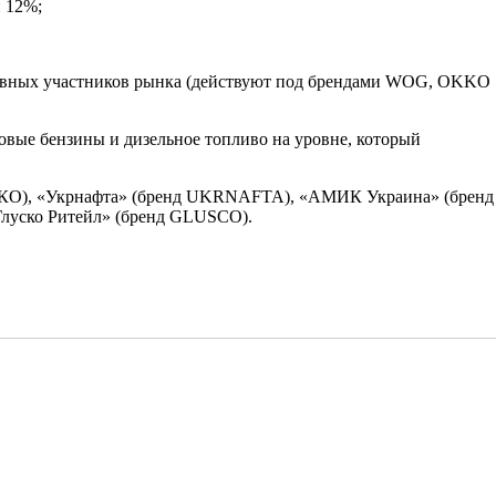
и 12%;
сновных участников рынка (действуют под брендами WOG, OKKO
овые бензины и дизельное топливо на уровне, который
КО), «Укрнафта» (бренд UKRNAFTA), «АМИК Украина» (бренд
луско Ритейл» (бренд GLUSCO).