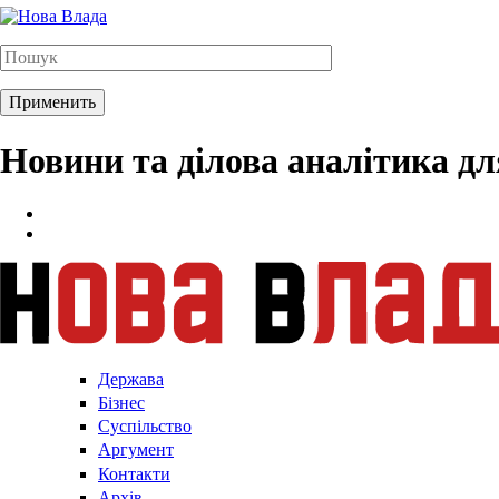
Новини та ділова аналітика д
Держава
Бізнес
Суспільство
Аргумент
Контакти
Архів