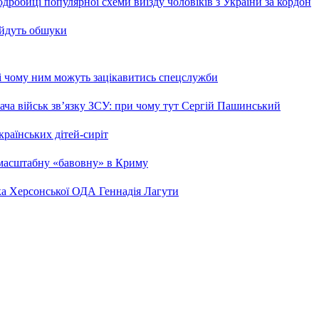
робиці популярної схеми виїзду чоловіків з України за кордон
 йдуть обшуки
 і чому ним можуть зацікавитись спецслужби
ча військ зв’язку ЗСУ: при чому тут Сергій Пашинський
країнських дітей-сиріт
 масштабну «бавовну» в Криму
ка Херсонської ОДА Геннадія Лагути