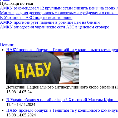
Публікації по темі
АМКУ рекомендовал 12 крупным сетям снизить цены на своих
Минэнергоугля договорилось с ключевыми трейдерами о снижен
В Украине на АЗС подешевело топливо
АМКУ прогнозирует падение в рознице цен на бензин
АМКУ заподозрил украинские сети АЗС в ценовом сговоре
Новини
НАБУ провело обшуки в Генштабі та у колишнього командува
Детективи Національного антикорупційного бюро України (Н
15:08
14.05.24
В Україні з'явився новий олігарх? Хто такий Максим Кріппа
11:49
14.11.2024
НАБУ провело обшуки в Генштабі та у колишнього командува
15:08
14.05.2024