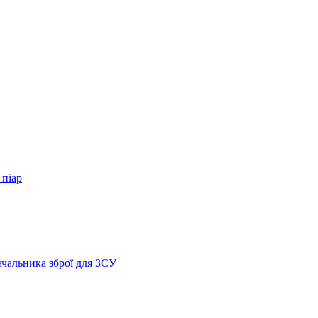
 піар
ачальника зброї для ЗСУ