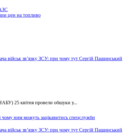
 АЗС
ии цен на топливо
ча військ зв’язку ЗСУ: при чому тут Сергій Пашинський
АБУ) 25 квітня провели обшуки у...
 і чому ним можуть зацікавитись спецслужби
ча військ зв’язку ЗСУ: при чому тут Сергій Пашинський