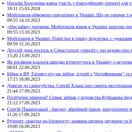
Наталія Холоденко взяла участь у благодійному проєкті для у
18:31
15.03.2024
Мобілізація обмежено придатних в Україні. Що це означає і 
09:55
14.10.2023
«Неслабке» питання. Мобілізація жінок в Україні: коротко пр
09:55
13.10.2023
Мобілізація в Україні. Повістки в парку, відсрочка з «доказа
09:59
12.10.2023
Другий день поспіль в Севастополі «приліт»: що відомо про
15:20
23.09.2023
Як росіянам вдалося швидко вторгнутись в Україну з окупо
08:01
22.09.2023
Бійки в ВР, Таїланд під час війни, історії з “ботофермами” 
17:15
18.09.2023
Довели до самогубства: Сергій Хлань про смерть ексочільни
21:44
17.09.2023
Політичне рішення? Єрмак забрав у відомства Кубракова бюдж
21:12
17.09.2023
Сергій Пашинський - бандит, збройний барон, корупціонер ч
11:26
17.09.2023
Речпорт, скандал на блокпосту, зламана щелепа дружини та 
19:00
16.09.2023