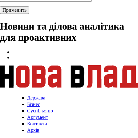
Новини та ділова аналітика
для проактивних
Держава
Бізнес
Суспільство
Аргумент
Контакти
Архів