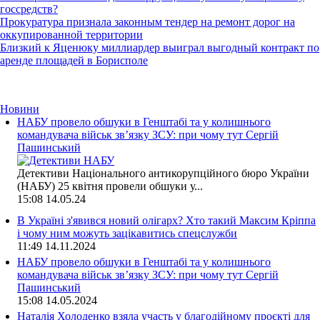
госсредств?
Прокуратура признала законным тендер на ремонт дорог на
оккупированной территории
Близкий к Яценюку миллиардер выиграл выгодный контракт по
аренде площадей в Борисполе
Новини
НАБУ провело обшуки в Генштабі та у колишнього
командувача військ зв’язку ЗСУ: при чому тут Сергій
Пашинський
Детективи Національного антикорупційного бюро України
(НАБУ) 25 квітня провели обшуки у...
15:08
14.05.24
В Україні з'явився новий олігарх? Хто такий Максим Кріппа
і чому ним можуть зацікавитись спецслужби
11:49
14.11.2024
НАБУ провело обшуки в Генштабі та у колишнього
командувача військ зв’язку ЗСУ: при чому тут Сергій
Пашинський
15:08
14.05.2024
Наталія Холоденко взяла участь у благодійному проєкті для