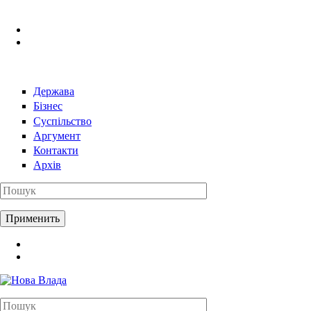
Перейти к основному содержанию
Держава
Бізнес
Суспільство
Аргумент
Контакти
Архів