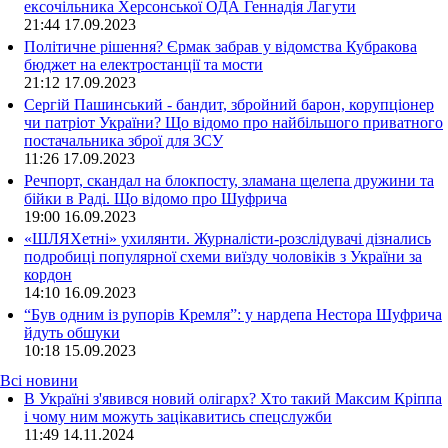
ексочільника Херсонської ОДА Геннадія Лагути
21:44
17.09.2023
Політичне рішення? Єрмак забрав у відомства Кубракова
бюджет на електростанції та мости
21:12
17.09.2023
Сергій Пашинський - бандит, збройний барон, корупціонер
чи патріот України? Що відомо про найбільшого приватного
постачальника зброї для ЗСУ
11:26
17.09.2023
Речпорт, скандал на блокпосту, зламана щелепа дружини та
бійки в Раді. Що відомо про Шуфрича
19:00
16.09.2023
«ШЛЯХетні» ухилянти. Журналісти-розслідувачі дізнались
подробиці популярної схеми виїзду чоловіків з України за
кордон
14:10
16.09.2023
“Був одним із рупорів Кремля”: у нардепа Нестора Шуфрича
йдуть обшуки
10:18
15.09.2023
Всі новини
В Україні з'явився новий олігарх? Хто такий Максим Кріппа
і чому ним можуть зацікавитись спецслужби
11:49 14.11.2024