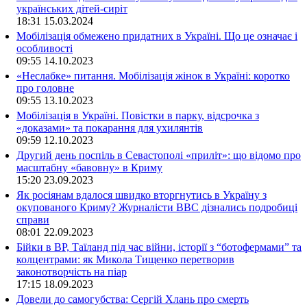
українських дітей-сиріт
18:31
15.03.2024
Мобілізація обмежено придатних в Україні. Що це означає і
особливості
09:55
14.10.2023
«Неслабке» питання. Мобілізація жінок в Україні: коротко
про головне
09:55
13.10.2023
Мобілізація в Україні. Повістки в парку, відсрочка з
«доказами» та покарання для ухилянтів
09:59
12.10.2023
Другий день поспіль в Севастополі «приліт»: що відомо про
масштабну «бавовну» в Криму
15:20
23.09.2023
Як росіянам вдалося швидко вторгнутись в Україну з
окупованого Криму? Журналісти ВВС дізнались подробиці
справи
08:01
22.09.2023
Бійки в ВР, Таїланд під час війни, історії з “ботофермами” та
колцентрами: як Микола Тищенко перетворив
законотворчість на піар
17:15
18.09.2023
Довели до самогубства: Сергій Хлань про смерть