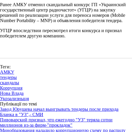
Ранее АМКУ отменил скандальный конкурс ГП «Украинский
государственный центр радиочастот» (УГЦР) на закупку
решений по реализации услуги для переноса номеров (Mobile
Number Portability – MNP) и объявления победителя тендера.
УГЦР впоследствии пересмотрел итоги конкурса и признал
победителем другую компанию.
Теги:
АМКУ
тендеры
скандалы
Коррупция
Нова Влада
Укрзализныця
Публікації по темі
Завод Юрушева начал выигрывать тендеры после прихода
Бланка в "УЗ",- СМИ
Пивоварский признал, что ежегодно "УЗ" теряла сотни
миллионов из-за фирм-"прокладок"
Минобразования наладило коррупционную схему по распилу