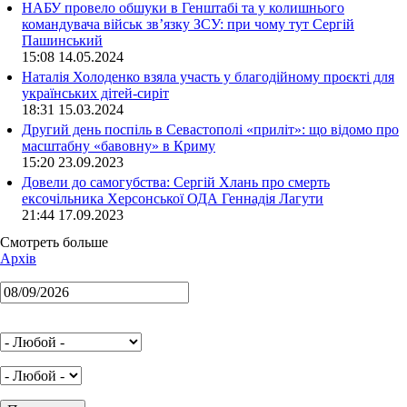
НАБУ провело обшуки в Генштабі та у колишнього
командувача військ зв’язку ЗСУ: при чому тут Сергій
Пашинський
15:08 14.05.2024
Наталія Холоденко взяла участь у благодійному проєкті для
українських дітей-сиріт
18:31 15.03.2024
Другий день поспіль в Севастополі «приліт»: що відомо про
масштабну «бавовну» в Криму
15:20 23.09.2023
Довели до самогубства: Сергій Хлань про смерть
ексочільника Херсонської ОДА Геннадія Лагути
21:44 17.09.2023
Смотреть больше
Архів