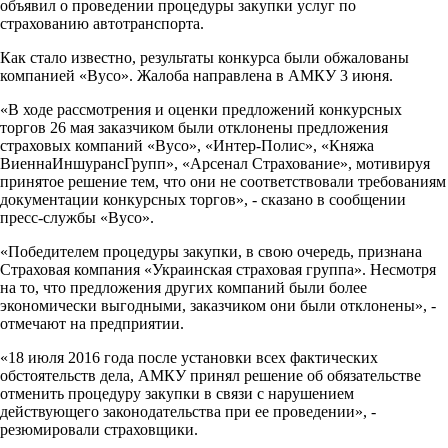
объявил о проведении процедуры закупки услуг по
страхованию автотранспорта.
Как стало известно, результаты конкурса были обжалованы
компанией «Вусо». Жалоба направлена в АМКУ 3 июня.
«В ходе рассмотрения и оценки предложений конкурсных
торгов 26 мая заказчиком были отклонены предложения
страховых компаний «Вусо», «Интер-Полис», «Княжа
ВиеннаИншурансГрупп», «Арсенал Страхование», мотивируя
принятое решение тем, что они не соответствовали требованиям
документации конкурсных торгов», - сказано в сообщении
пресс-службы «Вусо».
«Победителем процедуры закупки, в свою очередь, признана
Страховая компания «Украинская страховая группа». Несмотря
на то, что предложения других компаний были более
экономически выгодными, заказчиком они были отклонены», -
отмечают на предприятии.
«18 июля 2016 года после установки всех фактических
обстоятельств дела, АМКУ принял решение об обязательстве
отменить процедуру закупки в связи с нарушением
действующего законодательства при ее проведении», -
резюмировали страховщики.