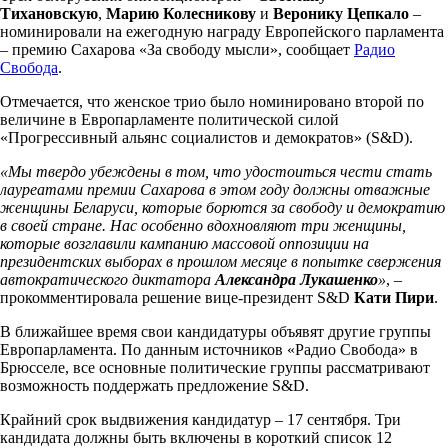
Тихановскую
,
Марию Колесникову
и
Веронику Цепкало
–
номинировали на ежегодную награду Европейского парламента
– премию Сахарова «За свободу мысли», сообщает
Радио
Свобода
.
Отмечается, что женское трио было номинировано второй по
величине в Европарламенте политической силой
«Прогрессивный альянс социалистов и демократов» (S&D).
«Мы твердо убеждены в том, что удостоиться чести стать
лауреатами премии Сахарова в этом году должны отважные
женщины Беларуси, которые борются за свободу и демократию
в своей стране. Нас особенно вдохновляют три женщины,
которые возглавили кампанию массовой оппозиции на
президентских выборах в прошлом месяце в попытке свержения
автократического диктатора
Александра Лукашенко
»
, –
прокомментировала решение вице-президент S&D
Кати Пири
.
В ближайшее время свои кандидатуры объявят другие группы
Европарламента. По данным источников «Радио Свобода» в
Брюсселе, все основные политические группы рассматривают
возможность поддержать предложение S&D.
Крайний срок выдвижения кандидатур – 17 сентября. Три
кандидата должны быть включены в короткий список 12