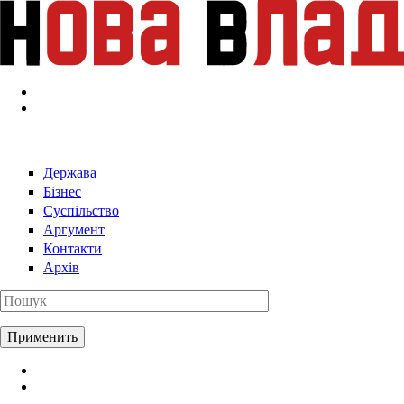
Перейти к основному содержанию
Держава
Бізнес
Суспільство
Аргумент
Контакти
Архів