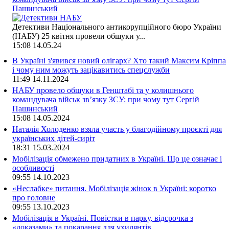
Пашинський
Детективи Національного антикорупційного бюро України
(НАБУ) 25 квітня провели обшуки у...
15:08
14.05.24
В Україні з'явився новий олігарх? Хто такий Максим Кріппа
і чому ним можуть зацікавитись спецслужби
11:49
14.11.2024
НАБУ провело обшуки в Генштабі та у колишнього
командувача військ зв’язку ЗСУ: при чому тут Сергій
Пашинський
15:08
14.05.2024
Наталія Холоденко взяла участь у благодійному проєкті для
українських дітей-сиріт
18:31
15.03.2024
Мобілізація обмежено придатних в Україні. Що це означає і
особливості
09:55
14.10.2023
«Неслабке» питання. Мобілізація жінок в Україні: коротко
про головне
09:55
13.10.2023
Мобілізація в Україні. Повістки в парку, відсрочка з
«доказами» та покарання для ухилянтів