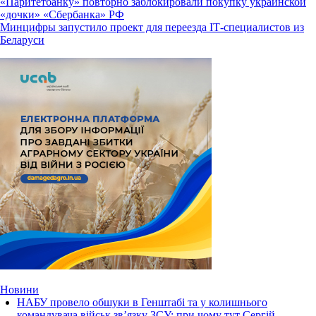
«Паритетбанку» повторно заблокировали покупку украинской
«дочки» «Сбербанка» РФ
Минцифры запустило проект для переезда IТ-специалистов из
Беларуси
Новини
НАБУ провело обшуки в Генштабі та у колишнього
командувача військ зв’язку ЗСУ: при чому тут Сергій