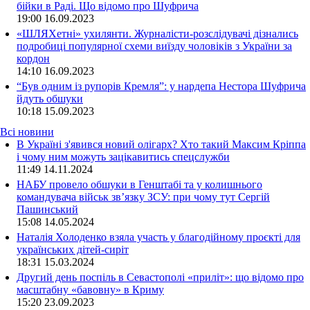
бійки в Раді. Що відомо про Шуфрича
19:00
16.09.2023
«ШЛЯХетні» ухилянти. Журналісти-розслідувачі дізнались
подробиці популярної схеми виїзду чоловіків з України за
кордон
14:10
16.09.2023
“Був одним із рупорів Кремля”: у нардепа Нестора Шуфрича
йдуть обшуки
10:18
15.09.2023
Всі новини
В Україні з'явився новий олігарх? Хто такий Максим Кріппа
і чому ним можуть зацікавитись спецслужби
11:49 14.11.2024
НАБУ провело обшуки в Генштабі та у колишнього
командувача військ зв’язку ЗСУ: при чому тут Сергій
Пашинський
15:08 14.05.2024
Наталія Холоденко взяла участь у благодійному проєкті для
українських дітей-сиріт
18:31 15.03.2024
Другий день поспіль в Севастополі «приліт»: що відомо про
масштабну «бавовну» в Криму
15:20 23.09.2023