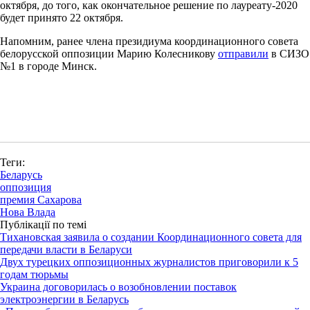
октября, до того, как окончательное решение по лауреату-2020
будет принято 22 октября.
Напомним, ранее члена президиума координационного совета
белорусской оппозиции Марию Колесникову
отправили
в СИЗО
№1 в городе Минск.
Теги:
Беларусь
оппозиция
премия Сахарова
Нова Влада
Публікації по темі
Тихановская заявила о создании Координационного совета для
передачи власти в Беларуси
Двух турецких оппозиционных журналистов приговорили к 5
годам тюрьмы
Украина договорилась о возобновлении поставок
электроэнергии в Беларусь