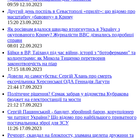
09:59
12.10.2023
Другий день поспіль в Севастополі «приліт»: що відомо про
масштабну «бавовну» в Криму
15:20
23.09.2023
Як росіянам вдалося швидко вторгнутись в Україну з
окупованого Криму? Журналісти ВВС дізнались подробиці
справи
08:01
22.09.2023
Бійки в ВР, Таїланд під час війни, історії з “ботофермами” та
колцентрами: як Микола Тищенко перетворив
законотворчість на піар
17:15
18.09.2023
Довели до самогубства: Сергій Хлань про смерть
ексочільника Херсонської ОДА Геннадія Лагути
21:44
17.09.2023
Політичне рішення? Єрмак забрав у відомства Кубракова
бюджет на електростанції та мости
21:12
17.09.2023
Сергій Пашинський - бандит, збройний барон, корупціонер
чи патріот України? Що відомо про найбільшого приватного
постачальника зброї для ЗСУ
11:26
17.09.2023
Речпорт, скандал на блокпосту, зламана щелепа дружини та