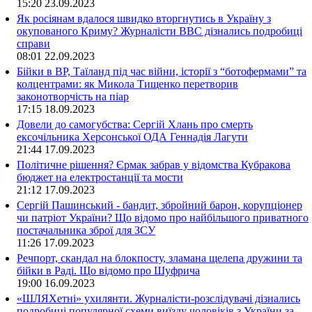
15:20
23.09.2023
Як росіянам вдалося швидко вторгнутись в Україну з
окупованого Криму? Журналісти ВВС дізнались подробиці
справи
08:01
22.09.2023
Бійки в ВР, Таїланд під час війни, історії з “ботофермами” та
колцентрами: як Микола Тищенко перетворив
законотворчість на піар
17:15
18.09.2023
Довели до самогубства: Сергій Хлань про смерть
ексочільника Херсонської ОДА Геннадія Лагути
21:44
17.09.2023
Політичне рішення? Єрмак забрав у відомства Кубракова
бюджет на електростанції та мости
21:12
17.09.2023
Сергій Пашинський - бандит, збройний барон, корупціонер
чи патріот України? Що відомо про найбільшого приватного
постачальника зброї для ЗСУ
11:26
17.09.2023
Речпорт, скандал на блокпосту, зламана щелепа дружини та
бійки в Раді. Що відомо про Шуфрича
19:00
16.09.2023
«ШЛЯХетні» ухилянти. Журналісти-розслідувачі дізнались
подробиці популярної схеми виїзду чоловіків з України за