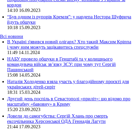
кордон
14:10
16.09.2023
“Був одним із рупорів Кремля”: у нардепа Нестора Шуфрича
йдуть обшуки
10:18
15.09.2023
Всі новини
В Україні з'явився новий олігарх? Хто такий Максим Кріппа
і чому ним можуть зацікавитись спецслужби
11:49 14.11.2024
НАБУ провело обшуки в Генштабі та у колишнього
командувача військ зв’язку ЗСУ: при чому тут Сергій
Пашинський
15:08 14.05.2024
Наталія Холоденко взяла участь у благодійному проєкті для
українських дітей-сиріт
18:31 15.03.2024
Другий день поспіль в Севастополі «приліт»: що відомо про
масштабну «бавовну» в Криму
15:20 23.09.2023
Довели до самогубства: Сергій Хлань про смерть
ексочільника Херсонської ОДА Геннадія Лагути
21:44 17.09.2023