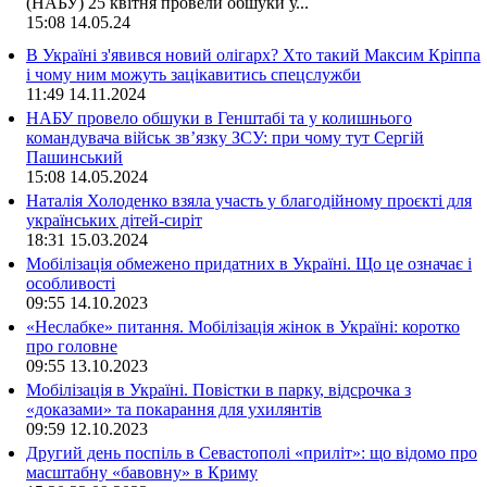
(НАБУ) 25 квітня провели обшуки у...
15:08
14.05.24
В Україні з'явився новий олігарх? Хто такий Максим Кріппа
і чому ним можуть зацікавитись спецслужби
11:49
14.11.2024
НАБУ провело обшуки в Генштабі та у колишнього
командувача військ зв’язку ЗСУ: при чому тут Сергій
Пашинський
15:08
14.05.2024
Наталія Холоденко взяла участь у благодійному проєкті для
українських дітей-сиріт
18:31
15.03.2024
Мобілізація обмежено придатних в Україні. Що це означає і
особливості
09:55
14.10.2023
«Неслабке» питання. Мобілізація жінок в Україні: коротко
про головне
09:55
13.10.2023
Мобілізація в Україні. Повістки в парку, відсрочка з
«доказами» та покарання для ухилянтів
09:59
12.10.2023
Другий день поспіль в Севастополі «приліт»: що відомо про
масштабну «бавовну» в Криму