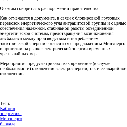
Об этом говорится в распоряжении правительства.
Как отмечается в документе, в связи с блокировкой грузовых
перевозок энергетического угля антрацитовой группы и с целью
обеспечения надежной, стабильной работы объединенной
энергетической системы, предотвращения возникновения
дисбаланса между производством и потреблением
электрической энергии согласиться с предложением Минэнерго
о принятии на рынке электрической энергии временных
чрезвычайных мер.
Мероприятия предусматривают как временное (в случае
необходимости) отключение электроэнергии, так и ее аварийное
отключение.
Теги:
Кабмин
энергетика
Минэнерго
блокада