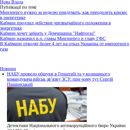
Нова Влада
Публікації по темі
Минэнерго нужно за неделю придумать, как преодолеть кризис
в энергетике
Кабмин продлил действие чрезвычайного положения в
энергетике
Кабмин хочет забрать у Демчишина "Нафтогаз"
Кабмин назначил и.о. главы Минэнерго и главу ГФС
В Кабмине отводят более 4 лет на отказ Украины от импортного
газа
Новини
НАБУ провело обшуки в Генштабі та у колишнього
командувача військ зв’язку ЗСУ: при чому тут Сергій
Пашинський
Детективи Національного антикорупційного бюро України