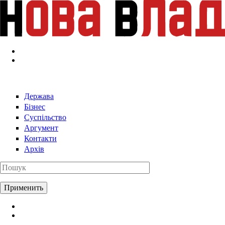
Перейти к основному содержанию
Держава
Бізнес
Суспільство
Аргумент
Контакти
Архів