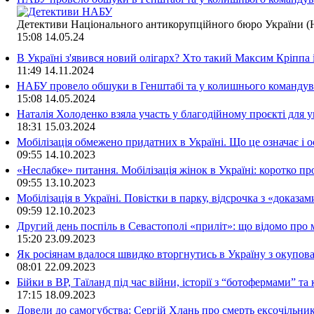
Детективи Національного антикорупційного бюро України (Н
15:08
14.05.24
В Україні з'явився новий олігарх? Хто такий Максим Кріппа
11:49
14.11.2024
НАБУ провело обшуки в Генштабі та у колишнього командува
15:08
14.05.2024
Наталія Холоденко взяла участь у благодійному проєкті для у
18:31
15.03.2024
Мобілізація обмежено придатних в Україні. Що це означає і 
09:55
14.10.2023
«Неслабке» питання. Мобілізація жінок в Україні: коротко пр
09:55
13.10.2023
Мобілізація в Україні. Повістки в парку, відсрочка з «доказа
09:59
12.10.2023
Другий день поспіль в Севастополі «приліт»: що відомо про
15:20
23.09.2023
Як росіянам вдалося швидко вторгнутись в Україну з окупо
08:01
22.09.2023
Бійки в ВР, Таїланд під час війни, історії з “ботофермами” 
17:15
18.09.2023
Довели до самогубства: Сергій Хлань про смерть ексочільни