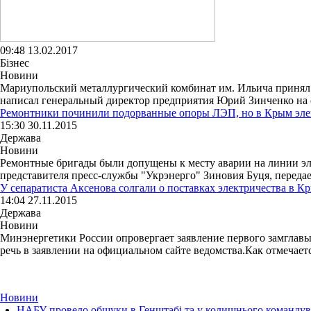
09:48 13.02.2017
Бізнес
Новини
Мариупольский металлургический комбинат им. Ильича принял
написал генеральный директор предприятия Юрий Зинченко на с
Ремонтники починили подорванные опоры ЛЭП, но в Крым элек
15:30 30.11.2015
Держава
Новини
Ремонтные бригады были допущены к месту аварии на линии эле
представителя пресс-службы "Укрэнерго" Зиновия Буця, передае
У сепаратиста Аксенова солгали о поставках электричества в К
14:04 27.11.2015
Держава
Новини
Минэнергетики России опровергает заявление первого замглавы
речь в заявлении на официальном сайте ведомства.Как отмечается
Новини
НАБУ провело обшуки в Генштабі та у колишнього командува