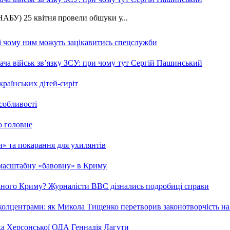
АБУ) 25 квітня провели обшуки у...
 і чому ним можуть зацікавитись спецслужби
ча військ зв’язку ЗСУ: при чому тут Сергій Пашинський
країнських дітей-сиріт
особливості
о головне
ми» та покарання для ухилянтів
 масштабну «бавовну» в Криму
ваного Криму? Журналісти ВВС дізнались подробиці справи
та колцентрами: як Микола Тищенко перетворив законотворчість на
ка Херсонської ОДА Геннадія Лагути