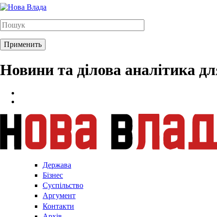
Новини та ділова аналітика д
Держава
Бізнес
Суспільство
Аргумент
Контакти
Архів