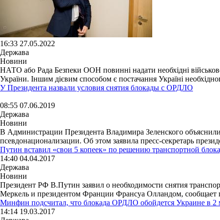
16:33 27.05.2022
Держава
Новини
НАТО або Рада Безпеки ООН повинні надати необхідні військово-п
України. Іншим дієвим способом є постачання Україні необхідног
У Президента назвали условия снятия блокады с ОРДЛО
08:55 07.06.2019
Держава
Новини
В Администрации Президента Владимира Зеленского объяснили, 
псевдонационализации. Об этом заявила пресс-секретарь презид
Путин вставил «свои 5 копеек» по решению транспортной блок
14:40 04.04.2017
Держава
Новини
Президент РФ В.Путин заявил о необходимости снятия транспо
Меркель и президентом Франции Франсуа Олландом, сообщает п
Минфин подсчитал, что блокада ОРДЛО обойдется Украине в 2 
14:14 19.03.2017