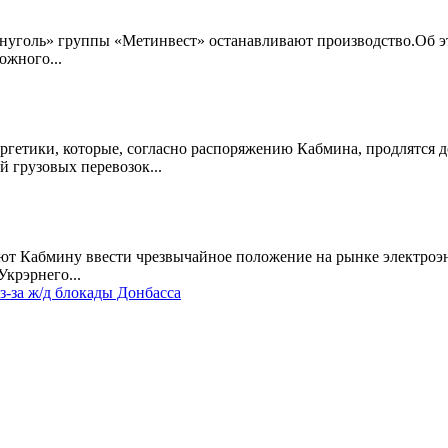
онуголь» группы «Метинвест» останавливают производство.Об 
ожного...
гетики, которые, согласно распоряжению Кабмина, продлятся д
й грузовых перевозок...
ют Кабмину ввести чрезвычайное положение на рынке электроэн
Укрэрнего...
-за ж/д блокады Донбасса