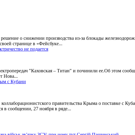
 решение о снижении производства из-за блокады железнодоро
воей странице в «Фейсбуке...
тричество не подается
ктропередач "Каховская – Титан" и починили ее.Об этом сообщ
т Нова...
рым с Кубани
 коллаборационистского правительства Крыма о поставке с Куб
 в сообщении, 27 ноября в ряде...
ча військ зв’язку ЗСУ: при чому тут Сергій Пашинський