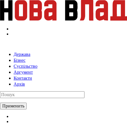
Перейти к основному содержанию
Держава
Бізнес
Суспільство
Аргумент
Контакти
Архів