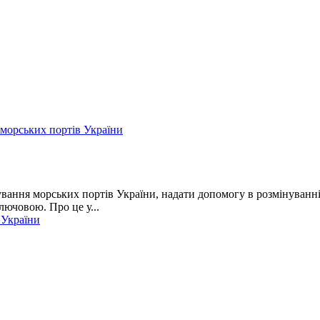
 морських портів України
ання морських портів України, надати допомогу в розмінуванні 
ючовою. Про це у...
 України