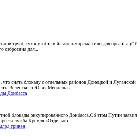
овітряні, сухопутні та військово-морські сили для організації 
о озброєння для...
что снять блокаду с отдельных районов Донецкой и Луганской 
ента Зеленского Юлия Мендель в...
ады Донбасса
ртной блокады оккупированного Донбасса.Об этом Путин заявил
ресс-служба Кремля.«Отдельно...
млрд гривен