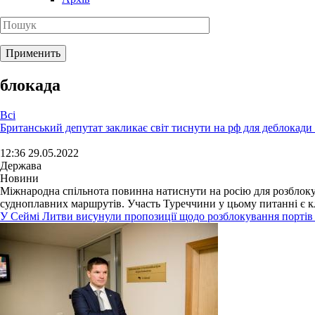
блокада
Всі
Британський депутат закликає світ тиснути на рф для деблокади
12:36 29.05.2022
Держава
Новини
Міжнародна спільнота повинна натиснути на росію для розблокув
судноплавних маршрутів. Участь Туреччини у цьому питанні є кл
У Сеймі Литви висунули пропозиції щодо розблокування портів