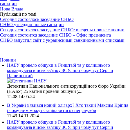
санкции
Нова Влада
Публікації по темі
Сегодня состоялось заседание СНБО
СНБО утвердил новые санкции
Сегодня состоялось заседание СНБО: введены новые санкции
Сегодня состоится заседание СНБО – Офис президента
СНБО запустил сайт с украинскими санкционными списками
Новини
НАБУ провело обшуки в Генштабі та у колишнього
командувача військ зв’язку ЗСУ: при чому тут Сергій
Пашинський
Детективи Національного антикорупційного бюро України
(НАБУ) 25 квітня провели обшуки у...
15:08
14.05.24
В Україні з'явився новий олігарх? Хто такий Максим Кріппа
і чому ним можуть зацікавитись спецслужби
11:49
14.11.2024
НАБУ провело обшуки в Генштабі та у колишнього
командувача військ зв’язку ЗСУ: при чому тут Сергій