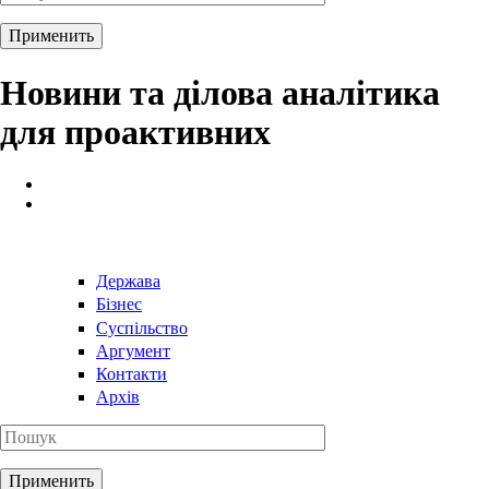
Новини та ділова аналітика
для проактивних
Держава
Бізнес
Суспільство
Аргумент
Контакти
Архів