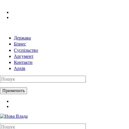
Перейти к основному содержанию
Держава
Бізнес
Суспільство
Аргумент
Контакти
Архів