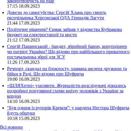
законотворчість на піар
17:15
18.09.2023
Довели до самогубства: Сергій Хлань про смерть
ексочільника Херсонської ОДА Геннадія Лагути
21:44
17.09.2023
Політичне рішення? Єрмак забрав у відомства Кубракова
бюджет на електростанції та мости
21:12
17.09.2023
Сергій Пашинський - бандит, збройний барон, корупціонер
чи патріот України? Що відомо про найбільшого приватного
постачальника зброї для ЗСУ
11:26
17.09.2023
Речпорт, скандал на блокпосту, зламана щелепа дружини та
бійки в Раді. Що відомо про Шуфрича
19:00
16.09.2023
«ШЛЯХетні» ухилянти. Журналісти-розслідувачі дізнались
подробиці популярної схеми виїзду чоловіків з України за
кордон
14:10
16.09.2023
“Був одним із рупорів Кремля”: у нардепа Нестора Шуфрича
йдуть обшуки
10:18
15.09.2023
Всі новини