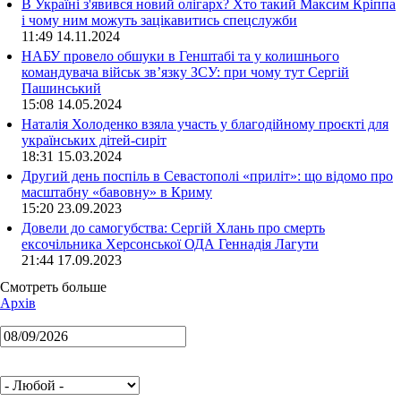
В Україні з'явився новий олігарх? Хто такий Максим Кріппа
і чому ним можуть зацікавитись спецслужби
11:49 14.11.2024
НАБУ провело обшуки в Генштабі та у колишнього
командувача військ зв’язку ЗСУ: при чому тут Сергій
Пашинський
15:08 14.05.2024
Наталія Холоденко взяла участь у благодійному проєкті для
українських дітей-сиріт
18:31 15.03.2024
Другий день поспіль в Севастополі «приліт»: що відомо про
масштабну «бавовну» в Криму
15:20 23.09.2023
Довели до самогубства: Сергій Хлань про смерть
ексочільника Херсонської ОДА Геннадія Лагути
21:44 17.09.2023
Смотреть больше
Архів