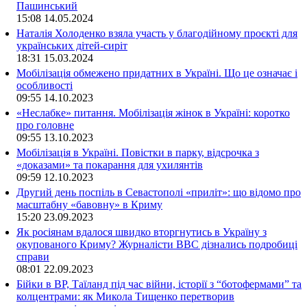
Пашинський
15:08
14.05.2024
Наталія Холоденко взяла участь у благодійному проєкті для
українських дітей-сиріт
18:31
15.03.2024
Мобілізація обмежено придатних в Україні. Що це означає і
особливості
09:55
14.10.2023
«Неслабке» питання. Мобілізація жінок в Україні: коротко
про головне
09:55
13.10.2023
Мобілізація в Україні. Повістки в парку, відсрочка з
«доказами» та покарання для ухилянтів
09:59
12.10.2023
Другий день поспіль в Севастополі «приліт»: що відомо про
масштабну «бавовну» в Криму
15:20
23.09.2023
Як росіянам вдалося швидко вторгнутись в Україну з
окупованого Криму? Журналісти ВВС дізнались подробиці
справи
08:01
22.09.2023
Бійки в ВР, Таїланд під час війни, історії з “ботофермами” та
колцентрами: як Микола Тищенко перетворив