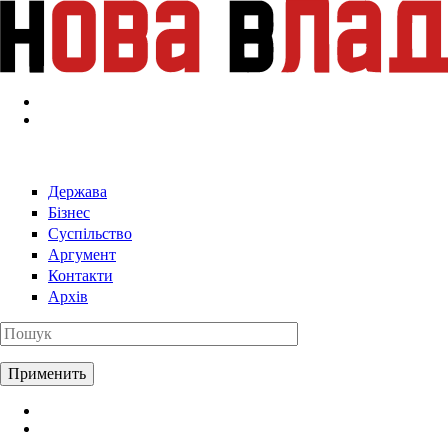
Перейти к основному содержанию
Держава
Бізнес
Суспільство
Аргумент
Контакти
Архів