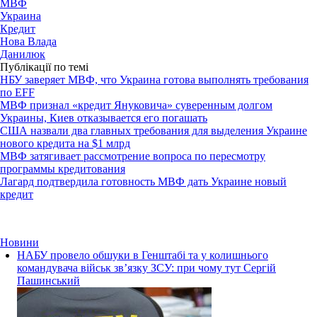
МВФ
Украина
Кредит
Нова Влада
Данилюк
Публікації по темі
НБУ заверяет МВФ, что Украина готова выполнять требования
по EFF
МВФ признал «кредит Януковича» суверенным долгом
Украины, Киев отказывается его погашать
США назвали два главных требования для выделения Украине
нового кредита на $1 млрд
МВФ затягивает рассмотрение вопроса по пересмотру
программы кредитования
Лагард подтвердила готовность МВФ дать Украине новый
кредит
Новини
НАБУ провело обшуки в Генштабі та у колишнього
командувача військ зв’язку ЗСУ: при чому тут Сергій
Пашинський