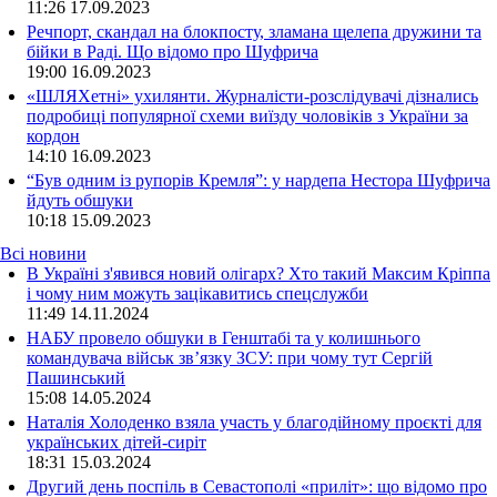
11:26
17.09.2023
Речпорт, скандал на блокпосту, зламана щелепа дружини та
бійки в Раді. Що відомо про Шуфрича
19:00
16.09.2023
«ШЛЯХетні» ухилянти. Журналісти-розслідувачі дізнались
подробиці популярної схеми виїзду чоловіків з України за
кордон
14:10
16.09.2023
“Був одним із рупорів Кремля”: у нардепа Нестора Шуфрича
йдуть обшуки
10:18
15.09.2023
Всі новини
В Україні з'явився новий олігарх? Хто такий Максим Кріппа
і чому ним можуть зацікавитись спецслужби
11:49 14.11.2024
НАБУ провело обшуки в Генштабі та у колишнього
командувача військ зв’язку ЗСУ: при чому тут Сергій
Пашинський
15:08 14.05.2024
Наталія Холоденко взяла участь у благодійному проєкті для
українських дітей-сиріт
18:31 15.03.2024
Другий день поспіль в Севастополі «приліт»: що відомо про