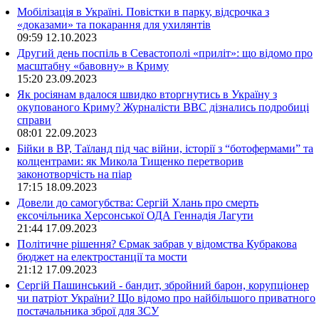
Мобілізація в Україні. Повістки в парку, відсрочка з
«доказами» та покарання для ухилянтів
09:59
12.10.2023
Другий день поспіль в Севастополі «приліт»: що відомо про
масштабну «бавовну» в Криму
15:20
23.09.2023
Як росіянам вдалося швидко вторгнутись в Україну з
окупованого Криму? Журналісти ВВС дізнались подробиці
справи
08:01
22.09.2023
Бійки в ВР, Таїланд під час війни, історії з “ботофермами” та
колцентрами: як Микола Тищенко перетворив
законотворчість на піар
17:15
18.09.2023
Довели до самогубства: Сергій Хлань про смерть
ексочільника Херсонської ОДА Геннадія Лагути
21:44
17.09.2023
Політичне рішення? Єрмак забрав у відомства Кубракова
бюджет на електростанції та мости
21:12
17.09.2023
Сергій Пашинський - бандит, збройний барон, корупціонер
чи патріот України? Що відомо про найбільшого приватного
постачальника зброї для ЗСУ