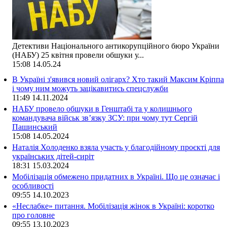
Детективи Національного антикорупційного бюро України
(НАБУ) 25 квітня провели обшуки у...
15:08
14.05.24
В Україні з'явився новий олігарх? Хто такий Максим Кріппа
і чому ним можуть зацікавитись спецслужби
11:49
14.11.2024
НАБУ провело обшуки в Генштабі та у колишнього
командувача військ зв’язку ЗСУ: при чому тут Сергій
Пашинський
15:08
14.05.2024
Наталія Холоденко взяла участь у благодійному проєкті для
українських дітей-сиріт
18:31
15.03.2024
Мобілізація обмежено придатних в Україні. Що це означає і
особливості
09:55
14.10.2023
«Неслабке» питання. Мобілізація жінок в Україні: коротко
про головне
09:55
13.10.2023