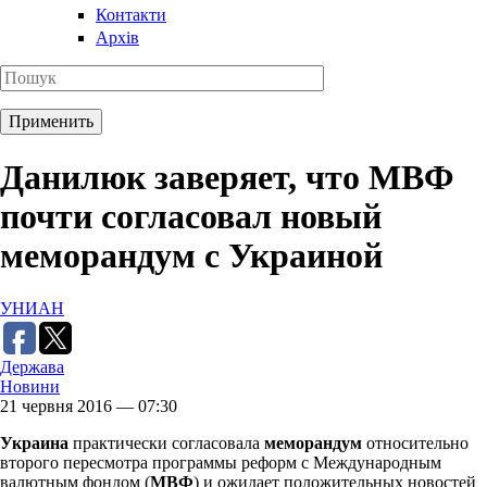
Контакти
Архів
Данилюк заверяет, что МВФ
почти согласовал новый
меморандум с Украиной
УНИАН
Держава
Новини
21 червня 2016 — 07:30
Украина
практически согласовала
меморандум
относительно
второго пересмотра программы реформ с Международным
валютным фондом (
МВФ
) и ожидает положительных новостей