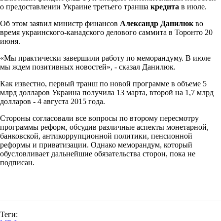
о предоставлении Украине третьего транша
кредита
в июле.
Об этом заявил министр финансов
Александр Данилюк
во
время украинского-канадского делового саммита в Торонто 20
июня.
«Мы практически завершили работу по меморандуму. В июле
мы ждем позитивных новостей», - сказал Данилюк.
Как известно, первый транш по новой программе в объеме 5
млрд долларов Украина получила 13 марта, второй на 1,7 млрд
долларов - 4 августа 2015 года.
Стороны согласовали все вопросы по второму пересмотру
программы реформ, обсудив различные аспекты монетарной,
банковской, антикоррупционной политики, пенсионной
реформы и приватизации. Однако меморандум, который
обусловливает дальнейшие обязательства сторон, пока не
подписан.
Теги: