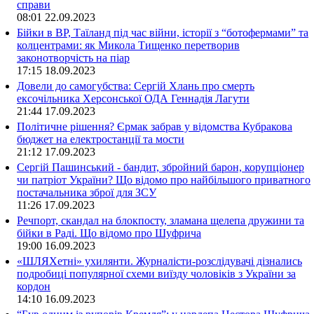
справи
08:01
22.09.2023
Бійки в ВР, Таїланд під час війни, історії з “ботофермами” та
колцентрами: як Микола Тищенко перетворив
законотворчість на піар
17:15
18.09.2023
Довели до самогубства: Сергій Хлань про смерть
ексочільника Херсонської ОДА Геннадія Лагути
21:44
17.09.2023
Політичне рішення? Єрмак забрав у відомства Кубракова
бюджет на електростанції та мости
21:12
17.09.2023
Сергій Пашинський - бандит, збройний барон, корупціонер
чи патріот України? Що відомо про найбільшого приватного
постачальника зброї для ЗСУ
11:26
17.09.2023
Речпорт, скандал на блокпосту, зламана щелепа дружини та
бійки в Раді. Що відомо про Шуфрича
19:00
16.09.2023
«ШЛЯХетні» ухилянти. Журналісти-розслідувачі дізнались
подробиці популярної схеми виїзду чоловіків з України за
кордон
14:10
16.09.2023