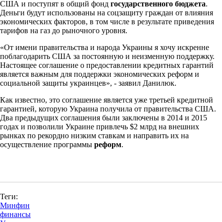
США и поступят в общий фонд
государственного бюджета
.
Деньги будут использованы на соцзащиту граждан от влияния
экономических факторов, в том числе в результате приведения
тарифов на газ до рыночного уровня.
«От имени правительства и народа Украины я хочу искренне
поблагодарить США за постоянную и неизменную поддержку.
Настоящее соглашение о предоставлении кредитных гарантий
является важным для поддержки экономических реформ и
социальной защиты украинцев», - заявил Данилюк.
Как известно, это соглашение является уже третьей кредитной
гарантией, которую Украина получила от правительства США.
Два предыдущих соглашения были заключены в 2014 и 2015
годах и позволили Украине привлечь $2 млрд на внешних
рынках по рекордно низким ставкам и направить их на
осуществление программы
реформ
.
Теги:
Минфин
финансы