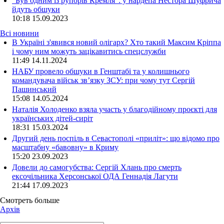
“Був одним із рупорів Кремля”: у нардепа Нестора Шуфрича
йдуть обшуки
10:18
15.09.2023
Всі новини
В Україні з'явився новий олігарх? Хто такий Максим Кріппа
і чому ним можуть зацікавитись спецслужби
11:49 14.11.2024
НАБУ провело обшуки в Генштабі та у колишнього
командувача військ зв’язку ЗСУ: при чому тут Сергій
Пашинський
15:08 14.05.2024
Наталія Холоденко взяла участь у благодійному проєкті для
українських дітей-сиріт
18:31 15.03.2024
Другий день поспіль в Севастополі «приліт»: що відомо про
масштабну «бавовну» в Криму
15:20 23.09.2023
Довели до самогубства: Сергій Хлань про смерть
ексочільника Херсонської ОДА Геннадія Лагути
21:44 17.09.2023
Смотреть больше
Архів