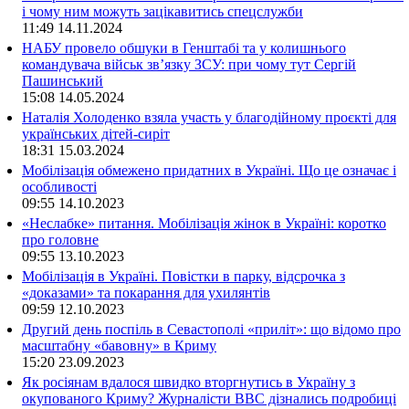
і чому ним можуть зацікавитись спецслужби
11:49
14.11.2024
НАБУ провело обшуки в Генштабі та у колишнього
командувача військ зв’язку ЗСУ: при чому тут Сергій
Пашинський
15:08
14.05.2024
Наталія Холоденко взяла участь у благодійному проєкті для
українських дітей-сиріт
18:31
15.03.2024
Мобілізація обмежено придатних в Україні. Що це означає і
особливості
09:55
14.10.2023
«Неслабке» питання. Мобілізація жінок в Україні: коротко
про головне
09:55
13.10.2023
Мобілізація в Україні. Повістки в парку, відсрочка з
«доказами» та покарання для ухилянтів
09:59
12.10.2023
Другий день поспіль в Севастополі «приліт»: що відомо про
масштабну «бавовну» в Криму
15:20
23.09.2023
Як росіянам вдалося швидко вторгнутись в Україну з
окупованого Криму? Журналісти ВВС дізнались подробиці