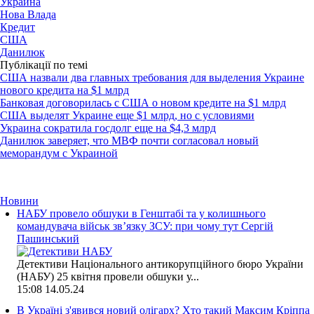
Украина
Нова Влада
Кредит
США
Данилюк
Публікації по темі
США назвали два главных требования для выделения Украине
нового кредита на $1 млрд
Банковая договорилась с США о новом кредите на $1 млрд
США выделят Украине еще $1 млрд, но с условиями
Украина сократила госдолг еще на $4,3 млрд
Данилюк заверяет, что МВФ почти согласовал новый
меморандум с Украиной
Новини
НАБУ провело обшуки в Генштабі та у колишнього
командувача військ зв’язку ЗСУ: при чому тут Сергій
Пашинський
Детективи Національного антикорупційного бюро України
(НАБУ) 25 квітня провели обшуки у...
15:08
14.05.24
В Україні з'явився новий олігарх? Хто такий Максим Кріппа