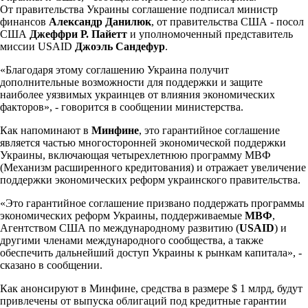
От правительства Украины соглашение подписал министр
финансов
Александр Данилюк
, от правительства США - посол
США
Джеффри Р. Пайетт
и уполномоченный представитель
миссии USAID
Джоэль Сандефур
.
«Благодаря этому соглашению Украина получит
дополнительные возможности для поддержки и защите
наиболее уязвимых украинцев от влияния экономических
факторов», - говорится в сообщении министерства.
Как напоминают в
Минфине
, это гарантийное соглашение
является частью многосторонней экономической поддержки
Украины, включающая четырехлетнюю программу МВФ
(Механизм расширенного кредитования) и отражает увеличение
поддержки экономических реформ украинского правительства.
«Это гарантийное соглашение призвано поддержать программы
экономических реформ Украины, поддерживаемые
МВФ
,
Агентством США по международному развитию (
USAID
) и
другими членами международного сообщества, а также
обеспечить дальнейший доступ Украины к рынкам капитала», -
сказано в сообщении.
Как анонсируют в Минфине, средства в размере $ 1 млрд, будут
привлечены от выпуска облигаций под кредитные гарантии