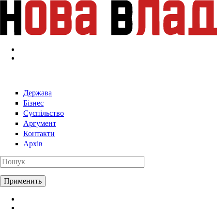
Перейти к основному содержанию
Держава
Бізнес
Суспільство
Аргумент
Контакти
Архів