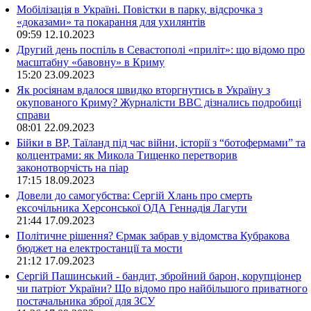
Мобілізація в Україні. Повістки в парку, відсрочка з
«доказами» та покарання для ухилянтів
09:59
12.10.2023
Другий день поспіль в Севастополі «приліт»: що відомо про
масштабну «бавовну» в Криму
15:20
23.09.2023
Як росіянам вдалося швидко вторгнутись в Україну з
окупованого Криму? Журналісти ВВС дізнались подробиці
справи
08:01
22.09.2023
Бійки в ВР, Таїланд під час війни, історії з “ботофермами” та
колцентрами: як Микола Тищенко перетворив
законотворчість на піар
17:15
18.09.2023
Довели до самогубства: Сергій Хлань про смерть
ексочільника Херсонської ОДА Геннадія Лагути
21:44
17.09.2023
Політичне рішення? Єрмак забрав у відомства Кубракова
бюджет на електростанції та мости
21:12
17.09.2023
Сергій Пашинський - бандит, збройний барон, корупціонер
чи патріот України? Що відомо про найбільшого приватного
постачальника зброї для ЗСУ