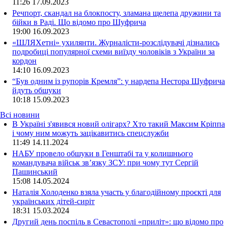
11:26
17.09.2023
Речпорт, скандал на блокпосту, зламана щелепа дружини та
бійки в Раді. Що відомо про Шуфрича
19:00
16.09.2023
«ШЛЯХетні» ухилянти. Журналісти-розслідувачі дізнались
подробиці популярної схеми виїзду чоловіків з України за
кордон
14:10
16.09.2023
“Був одним із рупорів Кремля”: у нардепа Нестора Шуфрича
йдуть обшуки
10:18
15.09.2023
Всі новини
В Україні з'явився новий олігарх? Хто такий Максим Кріппа
і чому ним можуть зацікавитись спецслужби
11:49 14.11.2024
НАБУ провело обшуки в Генштабі та у колишнього
командувача військ зв’язку ЗСУ: при чому тут Сергій
Пашинський
15:08 14.05.2024
Наталія Холоденко взяла участь у благодійному проєкті для
українських дітей-сиріт
18:31 15.03.2024
Другий день поспіль в Севастополі «приліт»: що відомо про