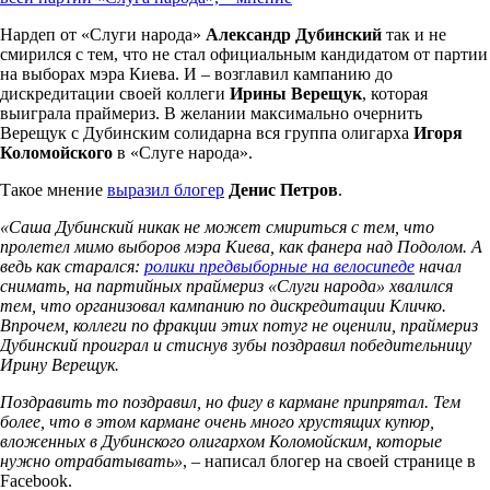
Нардеп от «Слуги народа»
Александр Дубинский
так и не
смирился с тем, что не стал официальным кандидатом от партии
на выборах мэра Киева. И – возглавил кампанию до
дискредитации своей коллеги
Ирины Верещук
, которая
выиграла праймериз. В желании максимально очернить
Верещук с Дубинским солидарна вся группа олигарха
Игоря
Коломойского
в «Слуге народа».
Такое мнение
выразил блогер
Денис Петров
.
«Саша Дубинский никак не может смириться с тем, что
пролетел мимо выборов мэра Киева, как фанера над Подолом. А
ведь как старался:
ролики предвыборные на велосипеде
начал
снимать, на партийных праймериз «Слуги народа» хвалился
тем, что организовал кампанию по дискредитации Кличко.
Впрочем, коллеги по фракции этих потуг не оценили, праймериз
Дубинский проиграл и стиснув зубы поздравил победительницу
Ирину Верещук.
Поздравить то поздравил, но фигу в кармане припрятал. Тем
более, что в этом кармане очень много хрустящих купюр,
вложенных в Дубинского олигархом Коломойским, которые
нужно отрабатывать»
, – написал блогер на своей странице в
Facebook.