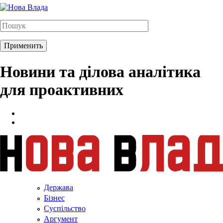
Новини та ділова аналітика
для проактивних
Держава
Бізнес
Суспільство
Аргумент