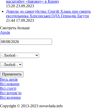
масштабну «бавовну» в Криму
15:20 23.09.2023
Довели до самогубства: Сергій Хлань про смерть
ексочільника Херсонської ОДА Геннадія Лагути
21:44 17.09.2023
Смотреть больше
Архів
Весь архів
Всі новини
Всі статті
Всі інтерв’ю
Всі колонки
Copyright © 2013-2023 novavlada.info