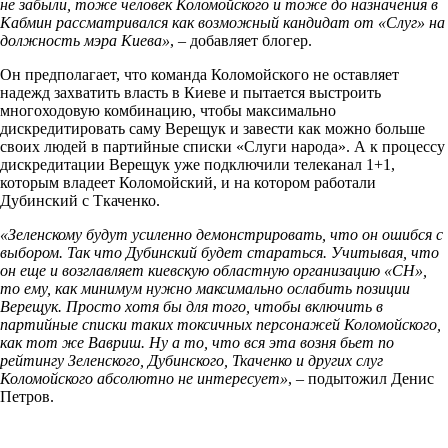
не забыли, тоже человек Коломойского и тоже до назначения в
Кабмин рассматривался как возможный кандидат от «Слуг» на
должность мэра Киева»
, – добавляет блогер.
Он предполагает, что команда Коломойского не оставляет
надежд захватить власть в Киеве и пытается выстроить
многоходовую комбинацию, чтобы максимально
дискредитировать саму Верещук и завести как можно больше
своих людей в партийные списки «Слуги народа». А к процессу
дискредитации Верещук уже подключили телеканал 1+1,
которым владеет Коломойский, и на котором работали
Дубинский с Ткаченко.
«Зеленскому будут усиленно демонстрировать, что он ошибся с
выбором. Так что Дубинский будет стараться. Учитывая, что
он еще и возглавляет киевскую областную организацию «СН»,
то ему, как минимум нужно максимально ослабить позиции
Верещук. Просто хотя бы для того, чтобы включить в
партийные списки таких токсичных персонажей Коломойского,
как тот же Вавриш. Ну а то, что вся эта возня бьет по
рейтингу Зеленского, Дубинского, Ткаченко и других слуг
Коломойского абсолютно не интересует»
, – подытожил Денис
Петров.