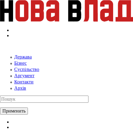
Перейти к основному содержанию
Держава
Бізнес
Суспільство
Аргумент
Контакти
Архів