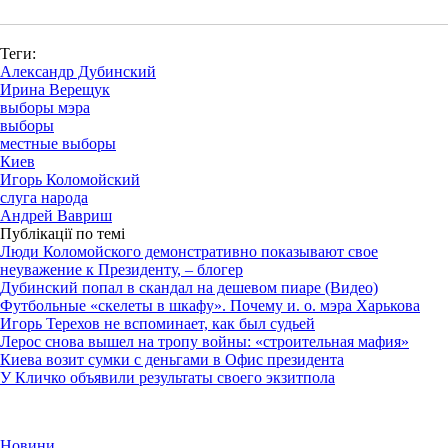
Теги:
Александр Дубинский
Ирина Верещук
выборы мэра
выборы
местные выборы
Киев
Игорь Коломойский
слуга народа
Андрей Вавриш
Публікації по темі
Люди Коломойского демонстративно показывают свое
неуважение к Президенту, – блогер
Дубинский попал в скандал на дешевом пиаре (Видео)
Футбольные «скелеты в шкафу». Почему и. о. мэра Харькова
Игорь Терехов не вспоминает, как был судьей
Лерос снова вышел на тропу войны: «строительная мафия»
Киева возит сумки с деньгами в Офис президента
У Кличко объявили результаты своего экзитпола
Новини