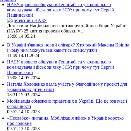
НАБУ провело обшуки в Генштабі та у колишнього
командувача військ зв’язку ЗСУ: при чому тут Сергій
Пашинський
Детективи Національного антикорупційного бюро України
(НАБУ) 25 квітня провели обшуки у...
15:08
14.05.24
В Україні з'явився новий олігарх? Хто такий Максим Кріппа
і чому ним можуть зацікавитись спецслужби
11:49
14.11.2024
НАБУ провело обшуки в Генштабі та у колишнього
командувача військ зв’язку ЗСУ: при чому тут Сергій
Пашинський
15:08
14.05.2024
Наталія Холоденко взяла участь у благодійному проєкті для
українських дітей-сиріт
18:31
15.03.2024
Мобілізація обмежено придатних в Україні. Що це означає і
особливості
09:55
14.10.2023
«Неслабке» питання. Мобілізація жінок в Україні: коротко
про головне
09:55
13.10.2023