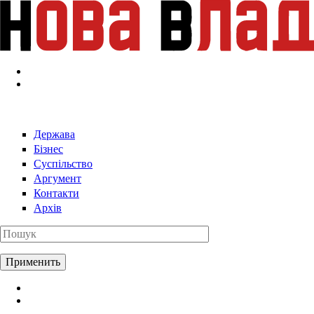
Перейти к основному содержанию
Держава
Бізнес
Суспільство
Аргумент
Контакти
Архів