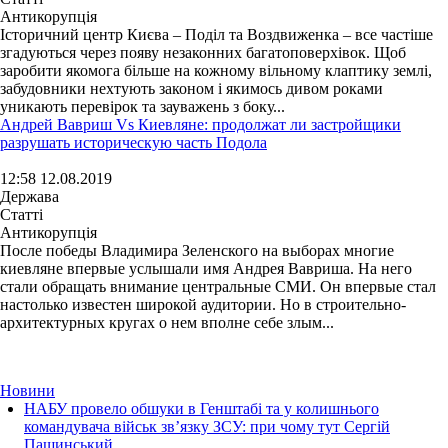
Антикорупція
Історичний центр Києва – Поділ та Воздвиженка – все частіше
згадуються через появу незаконних багатоповерхівок. Щоб
заробити якомога більше на кожному вільному клаптику землі,
забудовники нехтують законом і якимось дивом роками
уникають перевірок та зауважень з боку...
Андрей Вавриш Vs Киевляне: продолжат ли застройщики
разрушать историческую часть Подола
12:58 12.08.2019
Держава
Статті
Антикорупція
После победы Владимира Зеленского на выборах многие
киевляне впервые услышали имя Андрея Вавриша. На него
стали обращать внимание центральные СМИ. Он впервые стал
настолько известен широкой аудитории. Но в строительно-
архитектурных кругах о нем вполне себе злым...
Новини
НАБУ провело обшуки в Генштабі та у колишнього
командувача військ зв’язку ЗСУ: при чому тут Сергій
Пашинський