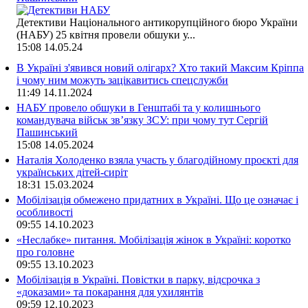
Детективи Національного антикорупційного бюро України
(НАБУ) 25 квітня провели обшуки у...
15:08
14.05.24
В Україні з'явився новий олігарх? Хто такий Максим Кріппа
і чому ним можуть зацікавитись спецслужби
11:49
14.11.2024
НАБУ провело обшуки в Генштабі та у колишнього
командувача військ зв’язку ЗСУ: при чому тут Сергій
Пашинський
15:08
14.05.2024
Наталія Холоденко взяла участь у благодійному проєкті для
українських дітей-сиріт
18:31
15.03.2024
Мобілізація обмежено придатних в Україні. Що це означає і
особливості
09:55
14.10.2023
«Неслабке» питання. Мобілізація жінок в Україні: коротко
про головне
09:55
13.10.2023
Мобілізація в Україні. Повістки в парку, відсрочка з
«доказами» та покарання для ухилянтів
09:59
12.10.2023