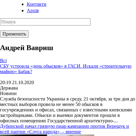
Контакти
Архів
Андрей Вавриш
Всі
СБУ устроила «день обысков» в ГАСИ. Искали «строительную
мафию» Бабак?
20:19 21.10.2020
Держава
Новини
Служба безопасности Украины в среду, 21 октября, за три дня до
местных выборов провела не менее 50 обысков в
госучреждениях и офисах, связанных с известными киевскими
застройщиками. Обыски и выемки документов прошли в
офисных помещениях Государственной архитектурно-...
Дубинский начал грязную пиар-кампанию против Верещук и
всей партии «Слуга народа», – мнение