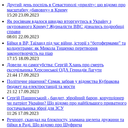
Другий день поспіль в Севастополі «приліт»: що відомо про
масштабну «бавовну» в Криму
15:20
23.09.2023
Як росіянам вдалося швидко вторгнутись в Україну з
окупованого Криму? Журналісти ВВС дізнались подробиці
справи
08:01
22.09.2023
Бійки в ВР, Таїланд під час війни, історії з “ботофермами” та
колцентрами: як Микола Тищенко перетворив
законотворчість на піар
17:15
18.09.2023
Довели до самогубства: Сергій Хлань про смерть
ексочільника Херсонської ОДА Геннадія Лагути
21:44
17.09.2023
Політичне рішення? Єрмак забрав у відомства Кубракова
бюджет на електростанції та мости
21:12
17.09.2023
Сергій Пашинський - бандит, збройний барон, корупціонер
чи патріот України? Що відомо про найбільшого приватного
постачальника зброї для ЗСУ
11:26
17.09.2023
Речпорт, скандал на блокпосту, зламана щелепа дружини та
бійки в Раді. Що відомо про Шуфрича