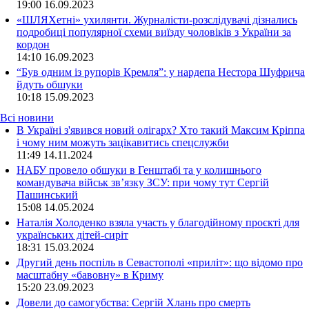
19:00
16.09.2023
«ШЛЯХетні» ухилянти. Журналісти-розслідувачі дізнались
подробиці популярної схеми виїзду чоловіків з України за
кордон
14:10
16.09.2023
“Був одним із рупорів Кремля”: у нардепа Нестора Шуфрича
йдуть обшуки
10:18
15.09.2023
Всі новини
В Україні з'явився новий олігарх? Хто такий Максим Кріппа
і чому ним можуть зацікавитись спецслужби
11:49 14.11.2024
НАБУ провело обшуки в Генштабі та у колишнього
командувача військ зв’язку ЗСУ: при чому тут Сергій
Пашинський
15:08 14.05.2024
Наталія Холоденко взяла участь у благодійному проєкті для
українських дітей-сиріт
18:31 15.03.2024
Другий день поспіль в Севастополі «приліт»: що відомо про
масштабну «бавовну» в Криму
15:20 23.09.2023
Довели до самогубства: Сергій Хлань про смерть