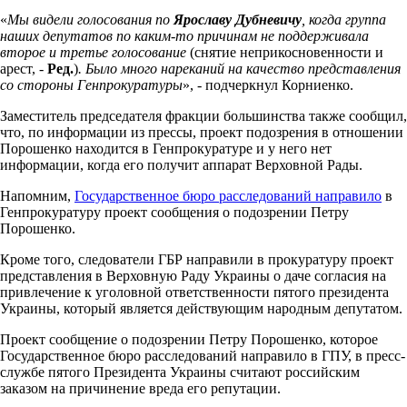
«
Мы видели голосования по
Ярославу Дубневичу
, когда группа
наших депутатов по каким-то причинам не поддерживала
второе и третье голосование
(снятие неприкосновенности и
арест, -
Ред.
)
. Было много нареканий на качество представления
со стороны Генпрокуратуры
», - подчеркнул Корниенко.
Заместитель председателя фракции большинства также сообщил,
что, по информации из прессы, проект подозрения в отношении
Порошенко находится в Генпрокуратуре и у него нет
информации, когда его получит аппарат Верховной Рады.
Напомним,
Государственное бюро расследований направило
в
Генпрокуратуру проект сообщения о подозрении Петру
Порошенко.
Кроме того, следователи ГБР направили в прокуратуру проект
представления в Верховную Раду Украины о даче согласия на
привлечение к уголовной ответственности пятого президента
Украины, который является действующим народным депутатом.
Проект сообщение о подозрении Петру Порошенко, которое
Государственное бюро расследований направило в ГПУ, в пресс-
службе пятого Президента Украины считают российским
заказом на причинение вреда его репутации.