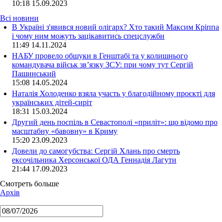
10:18
15.09.2023
Всі новини
В Україні з'явився новий олігарх? Хто такий Максим Кріппа
і чому ним можуть зацікавитись спецслужби
11:49 14.11.2024
НАБУ провело обшуки в Генштабі та у колишнього
командувача військ зв’язку ЗСУ: при чому тут Сергій
Пашинський
15:08 14.05.2024
Наталія Холоденко взяла участь у благодійному проєкті для
українських дітей-сиріт
18:31 15.03.2024
Другий день поспіль в Севастополі «приліт»: що відомо про
масштабну «бавовну» в Криму
15:20 23.09.2023
Довели до самогубства: Сергій Хлань про смерть
ексочільника Херсонської ОДА Геннадія Лагути
21:44 17.09.2023
Смотреть больше
Архів