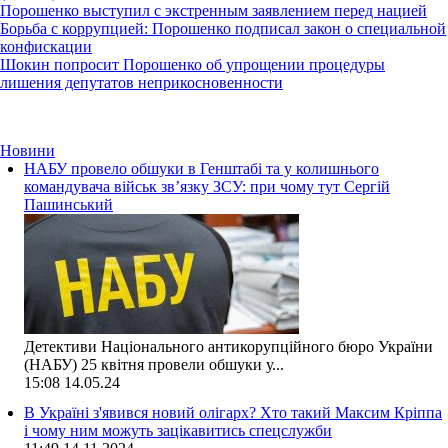
Порошенко выступил с экстренным заявлением перед нацией
Борьба с коррупцией: Порошенко подписал закон о специальной
конфискации
Шокин попросит Порошенко об упрощении процедуры
лишения депутатов неприкосновенности
Новини
НАБУ провело обшуки в Генштабі та у колишнього
командувача військ зв’язку ЗСУ: при чому тут Сергій
Пашинський
Детективи Національного антикорупційного бюро України
(НАБУ) 25 квітня провели обшуки у...
15:08
14.05.24
В Україні з'явився новий олігарх? Хто такий Максим Кріппа
і чому ним можуть зацікавитись спецслужби