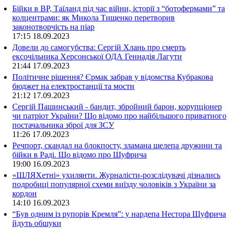
Бійки в ВР, Таїланд під час війни, історії з “ботофермами” та
колцентрами: як Микола Тищенко перетворив
законотворчість на піар
17:15
18.09.2023
Довели до самогубства: Сергій Хлань про смерть
ексочільника Херсонської ОДА Геннадія Лагути
21:44
17.09.2023
Політичне рішення? Єрмак забрав у відомства Кубракова
бюджет на електростанції та мости
21:12
17.09.2023
Сергій Пашинський - бандит, збройний барон, корупціонер
чи патріот України? Що відомо про найбільшого приватного
постачальника зброї для ЗСУ
11:26
17.09.2023
Речпорт, скандал на блокпосту, зламана щелепа дружини та
бійки в Раді. Що відомо про Шуфрича
19:00
16.09.2023
«ШЛЯХетні» ухилянти. Журналісти-розслідувачі дізнались
подробиці популярної схеми виїзду чоловіків з України за
кордон
14:10
16.09.2023
“Був одним із рупорів Кремля”: у нардепа Нестора Шуфрича
йдуть обшуки