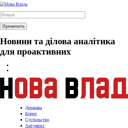
Новини та ділова аналітика
для проактивних
Держава
Бізнес
Суспільство
Аргумент