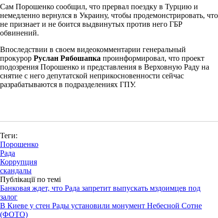
Сам Порошенко сообщил, что прервал поездку в Турцию и
немедленно вернулся в Украину, чтобы продемонстрировать, что
не признает и не боится выдвинутых против него ГБР
обвинений.
Впоследствии в своем видеокомментарии генеральный
прокурор
Руслан Рябошапка
проинформировал, что проект
подозрения Порошенко и представления в Верховную Раду на
снятие с него депутатской неприкосновенности сейчас
разрабатываются в подразделениях ГПУ.
Теги:
Порошенко
Рада
Коррупция
скандалы
Публікації по темі
Банковая ждет, что Рада запретит выпускать мздоимцев под
залог
В Киеве у стен Рады установили монумент Небесной Сотне
(ФОТО)