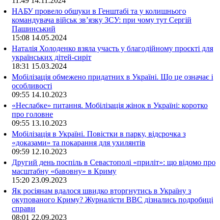
11:49
14.11.2024
НАБУ провело обшуки в Генштабі та у колишнього
командувача військ зв’язку ЗСУ: при чому тут Сергій
Пашинський
15:08
14.05.2024
Наталія Холоденко взяла участь у благодійному проєкті для
українських дітей-сиріт
18:31
15.03.2024
Мобілізація обмежено придатних в Україні. Що це означає і
особливості
09:55
14.10.2023
«Неслабке» питання. Мобілізація жінок в Україні: коротко
про головне
09:55
13.10.2023
Мобілізація в Україні. Повістки в парку, відсрочка з
«доказами» та покарання для ухилянтів
09:59
12.10.2023
Другий день поспіль в Севастополі «приліт»: що відомо про
масштабну «бавовну» в Криму
15:20
23.09.2023
Як росіянам вдалося швидко вторгнутись в Україну з
окупованого Криму? Журналісти ВВС дізнались подробиці
справи
08:01
22.09.2023