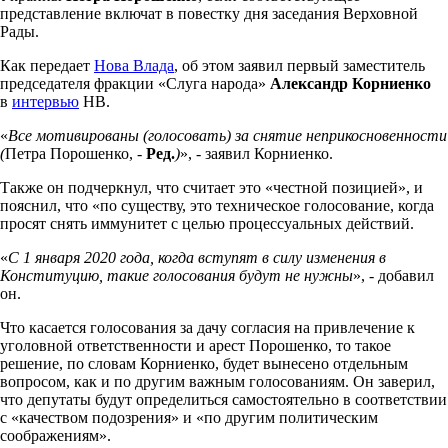
представление включат в повестку дня заседания Верховной
Рады.
Как передает
Нова Влада
, об этом заявил первый заместитель
председателя фракции «Слуга народа»
Александр Корниенко
в
интервью
НВ.
«
Все мотивированы (голосовать) за снятие неприкосновенности
(
Петра Порошенко, -
Ред.
)
», - заявил Корниенко.
Также он подчеркнул, что считает это «честной позицией», и
пояснил, что «по существу, это техническое голосование, когда
просят снять иммунитет с целью процессуальных действий.
«
С 1 января 2020 года, когда вступят в силу изменения в
Конституцию, такие голосования будут не нужны
», - добавил
он.
Что касается голосования за дачу согласия на привлечение к
уголовной ответственности и арест Порошенко, то такое
решение, по словам Корниенко, будет вынесено отдельным
вопросом, как и по другим важным голосованиям. Он заверил,
что депутаты будут определиться самостоятельно в соответствии
с «качеством подозрения» и «по другим политическим
соображениям».