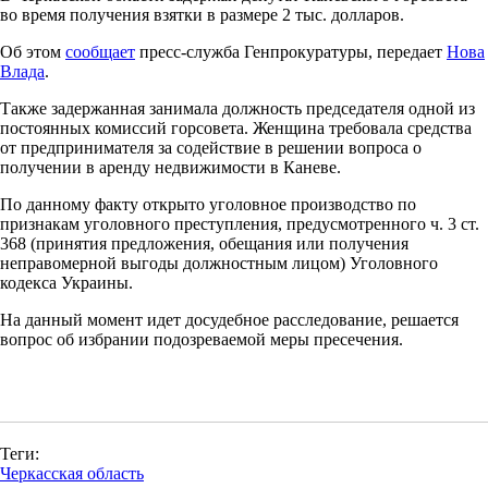
во время получения взятки в размере 2 тыс. долларов.
Об этом
сообщает
пресс-служба Генпрокуратуры, передает
Нова
Влада
.
Также задержанная занимала должность председателя одной из
постоянных комиссий горсовета. Женщина требовала средства
от предпринимателя за содействие в решении вопроса о
получении в аренду недвижимости в Каневе.
По данному факту открыто уголовное производство по
признакам уголовного преступления, предусмотренного ч. 3 ст.
368 (принятия предложения, обещания или получения
неправомерной выгоды должностным лицом) Уголовного
кодекса Украины.
На данный момент идет досудебное расследование, решается
вопрос об избрании подозреваемой меры пресечения.
Теги:
Черкасская область