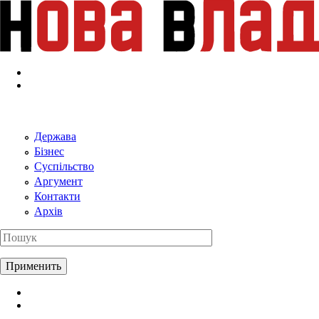
Перейти к основному содержанию
Держава
Бізнес
Суспільство
Аргумент
Контакти
Архів