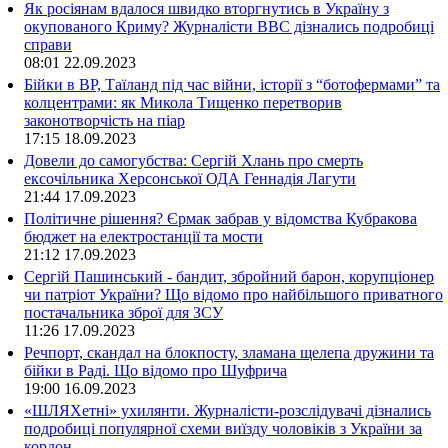
Як росіянам вдалося швидко вторгнутись в Україну з
окупованого Криму? Журналісти ВВС дізнались подробиці
справи
08:01
22.09.2023
Бійки в ВР, Таїланд під час війни, історії з “ботофермами” та
колцентрами: як Микола Тищенко перетворив
законотворчість на піар
17:15
18.09.2023
Довели до самогубства: Сергій Хлань про смерть
ексочільника Херсонської ОДА Геннадія Лагути
21:44
17.09.2023
Політичне рішення? Єрмак забрав у відомства Кубракова
бюджет на електростанції та мости
21:12
17.09.2023
Сергій Пашинський - бандит, збройний барон, корупціонер
чи патріот України? Що відомо про найбільшого приватного
постачальника зброї для ЗСУ
11:26
17.09.2023
Речпорт, скандал на блокпосту, зламана щелепа дружини та
бійки в Раді. Що відомо про Шуфрича
19:00
16.09.2023
«ШЛЯХетні» ухилянти. Журналісти-розслідувачі дізнались
подробиці популярної схеми виїзду чоловіків з України за
кордон