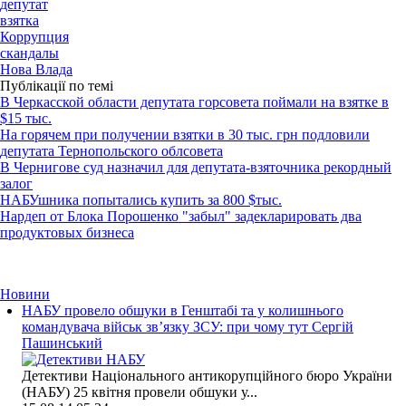
депутат
взятка
Коррупция
скандалы
Нова Влада
Публікації по темі
В Черкасской области депутата горсовета поймали на взятке в
$15 тыс.
На горячем при получении взятки в 30 тыс. грн подловили
депутата Тернопольского облсовета
В Чернигове суд назначил для депутата-взяточника рекордный
залог
НАБУшника попытались купить за 800 $тыс.
Нардеп от Блока Порошенко "забыл" задекларировать два
продуктовых бизнеса
Новини
НАБУ провело обшуки в Генштабі та у колишнього
командувача військ зв’язку ЗСУ: при чому тут Сергій
Пашинський
Детективи Національного антикорупційного бюро України
(НАБУ) 25 квітня провели обшуки у...