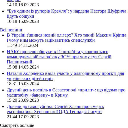
14:10
16.09.2023
“Був одним із рупорів Кремля”: у нардепа Нестора Шуфрича
йдуть обшуки
10:18
15.09.2023
Всі новини
В Україні з'явився новий олігарх? Хто такий Максим Кріппа
і чому ним можуть зацікавитись спецслужби
11:49 14.11.2024
НАБУ провело обшуки в Генштабі та у колишнього
командувача військ зв’язку ЗСУ: при чому тут Сергій
Пашинський
15:08 14.05.2024
Наталія Холоденко взяла участь у благодійному проєкті для
українських дітей-сиріт
18:31 15.03.2024
Другий день поспіль в Севастополі «приліт»: що відомо про
масштабну «бавовну» в Криму
15:20 23.09.2023
Довели до самогубства: Сергій Хлань про смерть
ексочільника Херсонської ОДА Геннадія Лагути
21:44 17.09.2023
Смотреть больше