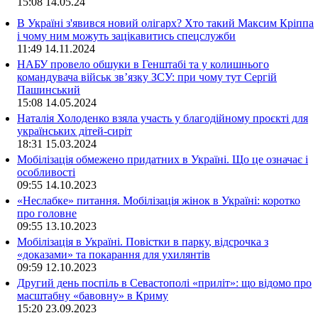
15:08
14.05.24
В Україні з'явився новий олігарх? Хто такий Максим Кріппа
і чому ним можуть зацікавитись спецслужби
11:49
14.11.2024
НАБУ провело обшуки в Генштабі та у колишнього
командувача військ зв’язку ЗСУ: при чому тут Сергій
Пашинський
15:08
14.05.2024
Наталія Холоденко взяла участь у благодійному проєкті для
українських дітей-сиріт
18:31
15.03.2024
Мобілізація обмежено придатних в Україні. Що це означає і
особливості
09:55
14.10.2023
«Неслабке» питання. Мобілізація жінок в Україні: коротко
про головне
09:55
13.10.2023
Мобілізація в Україні. Повістки в парку, відсрочка з
«доказами» та покарання для ухилянтів
09:59
12.10.2023
Другий день поспіль в Севастополі «приліт»: що відомо про
масштабну «бавовну» в Криму
15:20
23.09.2023