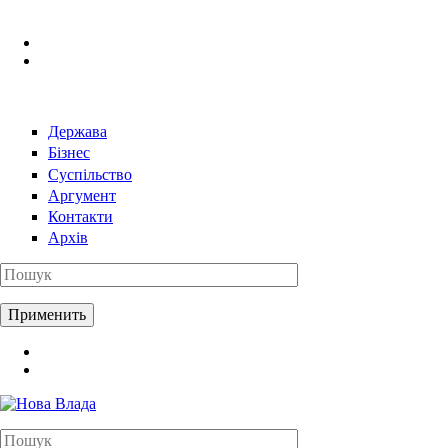
Перейти к основному содержанию
Держава
Бізнес
Суспільство
Аргумент
Контакти
Архів