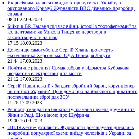
Як росіянам вдалося швидко вторгнутись в Україну з
окупованого Криму? Журналісти ВВС дізнались подробиці
справи
08:01
22.09.2023
Бійки в ВР, Таїланд під час війни, історії з “ботофермами” та
колцентрами: як Микола Тищенко перетворив
законотворчість на піар
17:15
18.09.2023
Довели до самогубства: Сергій Хлань про смерть
ексочільника Херсонської ОДА Геннадія Лагути
21:44
17.09.2023
Політичне рішення? Єрмак забрав у відомства Кубракова
бюджет на електростанції та мости
21:12
17.09.2023
Сергій Пашинський - бандит, збройний барон, корупціонер
чи патріот України? Що відомо про найбільшого приватного
постачальника зброї для ЗСУ
11:26
17.09.2023
Речпорт, скандал на блокпосту, зламана щелепа дружини та
бійки в Раді. Що відомо про Шуфрича
19:00
16.09.2023
«ШЛЯХетні» ухилянти. Журналісти-розслідувачі дізнались
подробиці популярної схеми виїзду чоловіків з України за
кордон