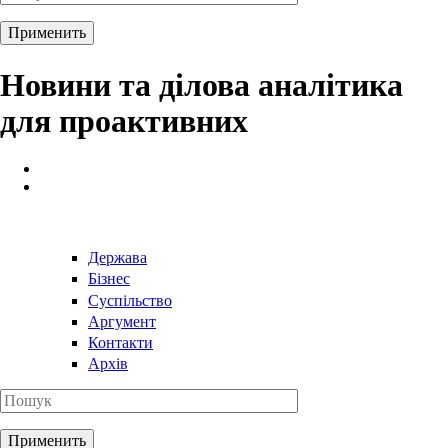
Новини та ділова аналітика
для проактивних
Держава
Бізнес
Суспільство
Аргумент
Контакти
Архів