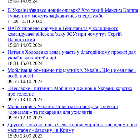
15:08
14.05.24
В Україні з'явився новий олігарх? Хто такий Максим Кріппа
і чому ним можуть зацікавитись спецслужби
11:49
14.11.2024
НАБУ провело обшуки в Генштабі та у колишнього
командувача військ зв’язку ЗСУ: при чому тут Сергій
Пашинський
15:08
14.05.2024
Наталія Холоденко взяла участь у благодійному проєкті для
українських дітей-сиріт
18:31
15.03.2024
Мобілізація обмежено придатних в Україні. Що це означає і
особливості
09:55
14.10.2023
«Неслабке» питання. Мобілізація жінок в Україні: коротко
про головне
09:55
13.10.2023
Мобілізація в Україні. Повістки в парку, відсрочка з
«доказами» та покарання для ухилянтів
09:59
12.10.2023
Другий день поспіль в Севастополі «приліт»: що відомо про
масштабну «бавовну» в Криму
15:20
23.09.2023