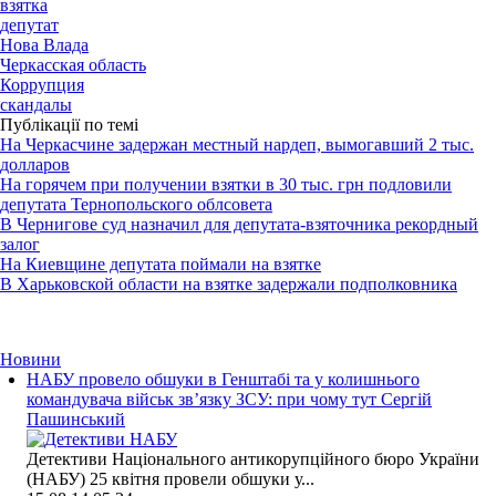
взятка
депутат
Нова Влада
Черкасская область
Коррупция
скандалы
Публікації по темі
На Черкасчине задержан местный нардеп, вымогавший 2 тыс.
долларов
На горячем при получении взятки в 30 тыс. грн подловили
депутата Тернопольского облсовета
В Чернигове суд назначил для депутата-взяточника рекордный
залог
На Киевщине депутата поймали на взятке
В Харьковской области на взятке задержали подполковника
Новини
НАБУ провело обшуки в Генштабі та у колишнього
командувача військ зв’язку ЗСУ: при чому тут Сергій
Пашинський
Детективи Національного антикорупційного бюро України
(НАБУ) 25 квітня провели обшуки у...