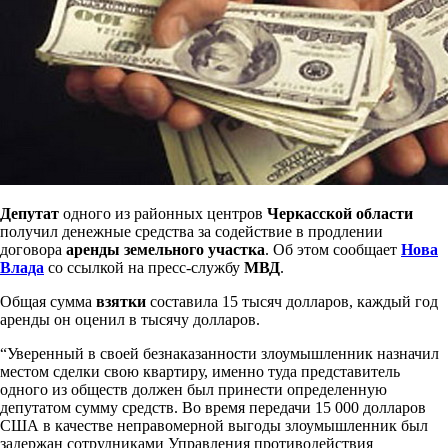
Депутат
одного из районных центров
Черкасской области
получил денежные средства за содействие в продлении
договора
аренды земельного участка
. Об этом сообщает
Нова
Влада
со ссылкой на пресс-службу
МВД
.
Общая сумма
взятки
составила 15 тысяч долларов, каждый год
аренды он оценил в тысячу долларов.
“Уверенный в своей безнаказанности злоумышленник назначил
местом сделки свою квартиру, именно туда представитель
одного из обществ должен был принести определенную
депутатом сумму средств. Во время передачи 15 000 долларов
США в качестве неправомерной выгоды злоумышленник был
задержан сотрудниками Управления противодействия