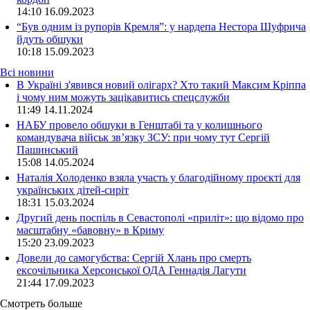
14:10
16.09.2023
“Був одним із рупорів Кремля”: у нардепа Нестора Шуфрича
йдуть обшуки
10:18
15.09.2023
Всі новини
В Україні з'явився новий олігарх? Хто такий Максим Кріппа
і чому ним можуть зацікавитись спецслужби
11:49 14.11.2024
НАБУ провело обшуки в Генштабі та у колишнього
командувача військ зв’язку ЗСУ: при чому тут Сергій
Пашинський
15:08 14.05.2024
Наталія Холоденко взяла участь у благодійному проєкті для
українських дітей-сиріт
18:31 15.03.2024
Другий день поспіль в Севастополі «приліт»: що відомо про
масштабну «бавовну» в Криму
15:20 23.09.2023
Довели до самогубства: Сергій Хлань про смерть
ексочільника Херсонської ОДА Геннадія Лагути
21:44 17.09.2023
Смотреть больше