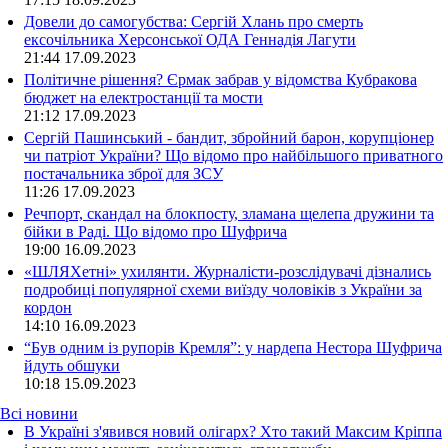
Довели до самогубства: Сергій Хлань про смерть
ексочільника Херсонської ОДА Геннадія Лагути
21:44
17.09.2023
Політичне рішення? Єрмак забрав у відомства Кубракова
бюджет на електростанції та мости
21:12
17.09.2023
Сергій Пашинський - бандит, збройний барон, корупціонер
чи патріот України? Що відомо про найбільшого приватного
постачальника зброї для ЗСУ
11:26
17.09.2023
Речпорт, скандал на блокпосту, зламана щелепа дружини та
бійки в Раді. Що відомо про Шуфрича
19:00
16.09.2023
«ШЛЯХетні» ухилянти. Журналісти-розслідувачі дізнались
подробиці популярної схеми виїзду чоловіків з України за
кордон
14:10
16.09.2023
“Був одним із рупорів Кремля”: у нардепа Нестора Шуфрича
йдуть обшуки
10:18
15.09.2023
Всі новини
В Україні з'явився новий олігарх? Хто такий Максим Кріппа