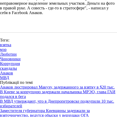
неправомерное выделение земельных участков. Деньги на фото
в правой руке. А совесть - где-то в стратосфере", - написал у
себя в Facebook Аваков.
Теги:
взятка
мэр
Люботин
Чиновники
Коррупция
скандалы
Аваков
МВД
Публікації по темі
Аваков люстрировал Макуху, задержанного за взятку в $20 тыс.
В Киеве за коррупцию задержали начальника МРЭО, глава ГАИ
подался в бега
В МВД утверждают, что в Днепропетровске подкупили 10 тыс.
избирателей
Заместителя губернатора Киевщины задержали за
взяточничество, ведутся обыски у верхушки ОГА