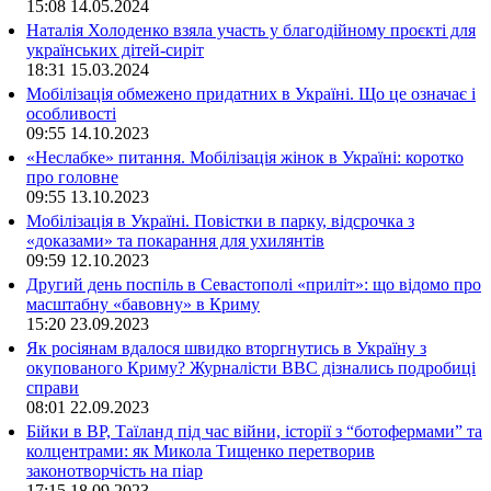
15:08
14.05.2024
Наталія Холоденко взяла участь у благодійному проєкті для
українських дітей-сиріт
18:31
15.03.2024
Мобілізація обмежено придатних в Україні. Що це означає і
особливості
09:55
14.10.2023
«Неслабке» питання. Мобілізація жінок в Україні: коротко
про головне
09:55
13.10.2023
Мобілізація в Україні. Повістки в парку, відсрочка з
«доказами» та покарання для ухилянтів
09:59
12.10.2023
Другий день поспіль в Севастополі «приліт»: що відомо про
масштабну «бавовну» в Криму
15:20
23.09.2023
Як росіянам вдалося швидко вторгнутись в Україну з
окупованого Криму? Журналісти ВВС дізнались подробиці
справи
08:01
22.09.2023
Бійки в ВР, Таїланд під час війни, історії з “ботофермами” та
колцентрами: як Микола Тищенко перетворив
законотворчість на піар
17:15
18.09.2023