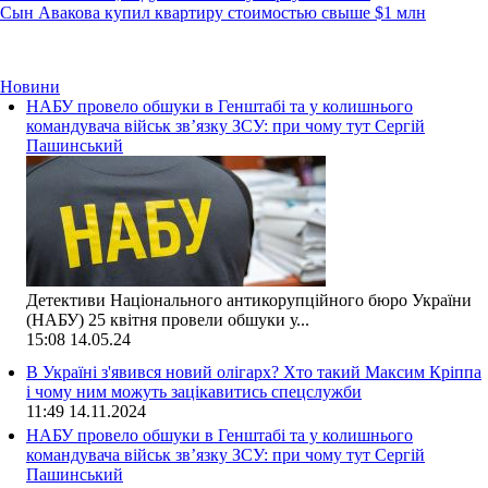
Сын Авакова купил квартиру стоимостью свыше $1 млн
Новини
НАБУ провело обшуки в Генштабі та у колишнього
командувача військ зв’язку ЗСУ: при чому тут Сергій
Пашинський
Детективи Національного антикорупційного бюро України
(НАБУ) 25 квітня провели обшуки у...
15:08
14.05.24
В Україні з'явився новий олігарх? Хто такий Максим Кріппа
і чому ним можуть зацікавитись спецслужби
11:49
14.11.2024
НАБУ провело обшуки в Генштабі та у колишнього
командувача військ зв’язку ЗСУ: при чому тут Сергій
Пашинський