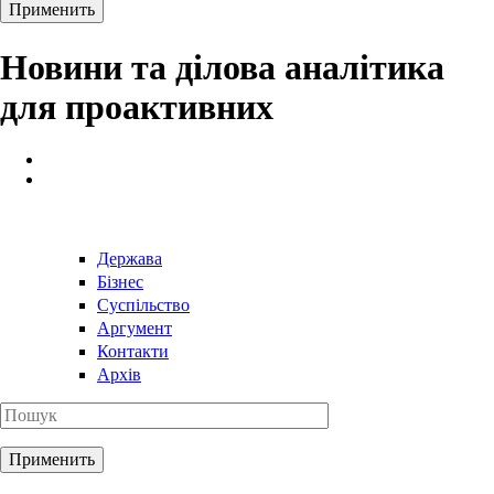
Новини та ділова аналітика
для проактивних
Держава
Бізнес
Суспільство
Аргумент
Контакти
Архів