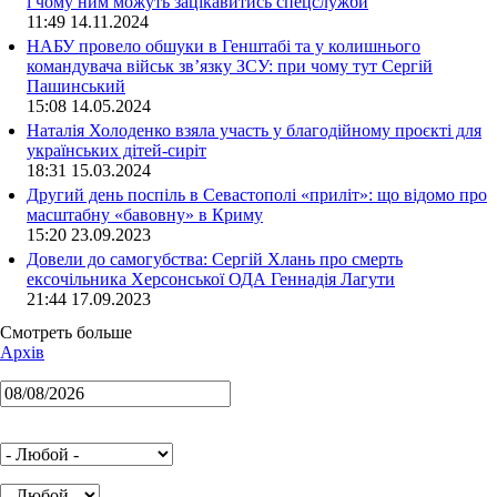
і чому ним можуть зацікавитись спецслужби
11:49 14.11.2024
НАБУ провело обшуки в Генштабі та у колишнього
командувача військ зв’язку ЗСУ: при чому тут Сергій
Пашинський
15:08 14.05.2024
Наталія Холоденко взяла участь у благодійному проєкті для
українських дітей-сиріт
18:31 15.03.2024
Другий день поспіль в Севастополі «приліт»: що відомо про
масштабну «бавовну» в Криму
15:20 23.09.2023
Довели до самогубства: Сергій Хлань про смерть
ексочільника Херсонської ОДА Геннадія Лагути
21:44 17.09.2023
Смотреть больше
Архів