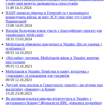
і чому ним можуть зацікавитись спецслужби
11:49
14.11.2024
НАБУ провело обшуки в Генштабі та у колишнього
командувача військ зв’язку ЗСУ: при чому тут Сергій
Пашинський
15:08
14.05.2024
Наталія Холоденко взяла участь у благодійному проєкті для
українських дітей-сиріт
18:31
15.03.2024
Мобілізація обмежено придатних в Україні. Що це означає і
особливості
09:55
14.10.2023
«Неслабке» питання. Мобілізація жінок в Україні: коротко
про головне
09:55
13.10.2023
Мобілізація в Україні. Повістки в парку, відсрочка з
«доказами» та покарання для ухилянтів
09:59
12.10.2023
Другий день поспіль в Севастополі «приліт»: що відомо про
масштабну «бавовну» в Криму
15:20
23.09.2023
Як росіянам вдалося швидко вторгнутись в Україну з
окупованого Криму? Журналісти ВВС дізнались подробиці