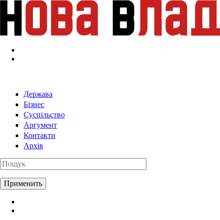
Перейти к основному содержанию
Держава
Бізнес
Суспільство
Аргумент
Контакти
Архів