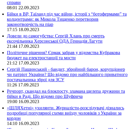
справи
08:01
22.09.2023
Бійки в ВР, Таїланд під час війни, історії з “ботофермами” та
колцентрами: як Микола Тищенко перетворив
законотворчість на піар
17:15
18.09.2023
Довели до самогубства: Сергій Хлань про смерть
ексочільника Херсонської ОДА Геннадія Лагути
21:44
17.09.2023
Політичне рішення? Єрмак забрав у відомства Кубракова
бюджет на електростанції та мости
21:12
17.09.2023
Сергій Пашинський - бандит, збройний барон, корупціонер
чи патріот України? Що відомо про найбільшого приватного
постачальника зброї для ЗСУ
11:26
17.09.2023
Речпорт, скандал на блокпосту, зламана щелепа дружини та
бійки в Раді. Що відомо про Шуфрича
19:00
16.09.2023
«ШЛЯХетні» ухилянти. Журналісти-розслідувачі дізнались
подробиці популярної схеми виїзду чоловіків з України за
кордон
14:10
16.09.2023