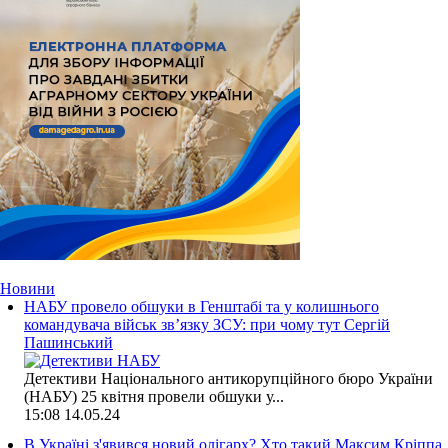
Новини
НАБУ провело обшуки в Генштабі та у колишнього
командувача військ зв’язку ЗСУ: при чому тут Сергій
Пашинський
Детективи Національного антикорупційного бюро України
(НАБУ) 25 квітня провели обшуки у...
15:08
14.05.24
В Україні з'явився новий олігарх? Хто такий Максим Кріппа