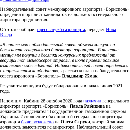
Наблюдательный совет международного аэропорта «Борисполь»
определил шорт-лист кандидатов на должность генерального
директора предприятия.
Об этом сообщает
пресс-служба аэропорта
, передает
Нова
Влада
.
«В начале мая наблюдательный совет объявил конкурс на
должность генерального директора аэропорта. В течение
месяца мы получили десятки конкурсных предложений от
ведущих топ-менеджеров отрасли, в июне провели большое
количество собеседований. Наблюдательный совет определился
с шорт-листом кандидатов»
, - рассказал глава наблюдательного
совета аэропорта «Борисполь»
Владимир Жмак
.
Результаты конкурса будут обнародованы в начале июля 2021
года.
Напомним, Кабмин 28 октября 2020 года
назначил
генерального
директора аэропорта «Борисполь»
Павла Рябикина
на
должность председателя Государственной таможенной службы
Украины. Исполнение обязанностей генерального директора
аэропорта
было возложено
на
Олега Струка
, который занимал
должность заместителя гендиректора. Наблюдательный совет