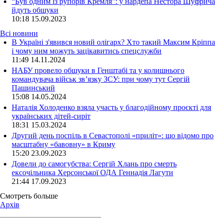
“Був одним із рупорів Кремля”: у нардепа Нестора Шуфрича
йдуть обшуки
10:18
15.09.2023
Всі новини
В Україні з'явився новий олігарх? Хто такий Максим Кріппа
і чому ним можуть зацікавитись спецслужби
11:49 14.11.2024
НАБУ провело обшуки в Генштабі та у колишнього
командувача військ зв’язку ЗСУ: при чому тут Сергій
Пашинський
15:08 14.05.2024
Наталія Холоденко взяла участь у благодійному проєкті для
українських дітей-сиріт
18:31 15.03.2024
Другий день поспіль в Севастополі «приліт»: що відомо про
масштабну «бавовну» в Криму
15:20 23.09.2023
Довели до самогубства: Сергій Хлань про смерть
ексочільника Херсонської ОДА Геннадія Лагути
21:44 17.09.2023
Смотреть больше
Архів