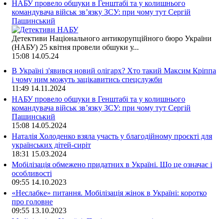
НАБУ провело обшуки в Генштабі та у колишнього
командувача військ зв’язку ЗСУ: при чому тут Сергій
Пашинський
Детективи Національного антикорупційного бюро України
(НАБУ) 25 квітня провели обшуки у...
15:08
14.05.24
В Україні з'явився новий олігарх? Хто такий Максим Кріппа
і чому ним можуть зацікавитись спецслужби
11:49
14.11.2024
НАБУ провело обшуки в Генштабі та у колишнього
командувача військ зв’язку ЗСУ: при чому тут Сергій
Пашинський
15:08
14.05.2024
Наталія Холоденко взяла участь у благодійному проєкті для
українських дітей-сиріт
18:31
15.03.2024
Мобілізація обмежено придатних в Україні. Що це означає і
особливості
09:55
14.10.2023
«Неслабке» питання. Мобілізація жінок в Україні: коротко
про головне
09:55
13.10.2023