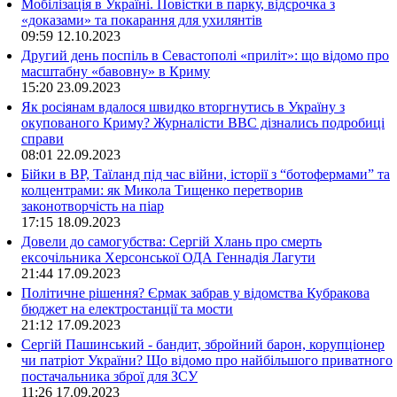
Мобілізація в Україні. Повістки в парку, відсрочка з
«доказами» та покарання для ухилянтів
09:59
12.10.2023
Другий день поспіль в Севастополі «приліт»: що відомо про
масштабну «бавовну» в Криму
15:20
23.09.2023
Як росіянам вдалося швидко вторгнутись в Україну з
окупованого Криму? Журналісти ВВС дізнались подробиці
справи
08:01
22.09.2023
Бійки в ВР, Таїланд під час війни, історії з “ботофермами” та
колцентрами: як Микола Тищенко перетворив
законотворчість на піар
17:15
18.09.2023
Довели до самогубства: Сергій Хлань про смерть
ексочільника Херсонської ОДА Геннадія Лагути
21:44
17.09.2023
Політичне рішення? Єрмак забрав у відомства Кубракова
бюджет на електростанції та мости
21:12
17.09.2023
Сергій Пашинський - бандит, збройний барон, корупціонер
чи патріот України? Що відомо про найбільшого приватного
постачальника зброї для ЗСУ
11:26
17.09.2023