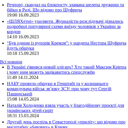
Речпорт, скандал на блокпосту, зламана щелепа дружини та
бійки в Раді. Що відомо про Шуфрича
19:00
16.09.2023
«ШЛЯХетні» ухилянти. Журналісти-розслідувачі дізнались
подробиці популярної схеми виїзду чоловіків з України за
кордон
14:10
16.09.2023
“Був одним із рупорів Кремля”: у нардепа Нестора Шуфрича
йдуть обшуки
10:18
15.09.2023
Всі новини
В Україні з'явився новий олігарх? Хто такий Максим Кріппа
і чому ним можуть зацікавитись спецслужби
11:49 14.11.2024
НАБУ провело обшуки в Генштабі та у колишнього
командувача військ зв’язку ЗСУ: при чому тут Сергій
Пашинський
15:08 14.05.2024
Наталія Холоденко взяла участь у благодійному проєкті для
українських дітей-сиріт
18:31 15.03.2024
Другий день поспіль в Севастополі «приліт»: що відомо про
масштабну «бавовну» в Криму