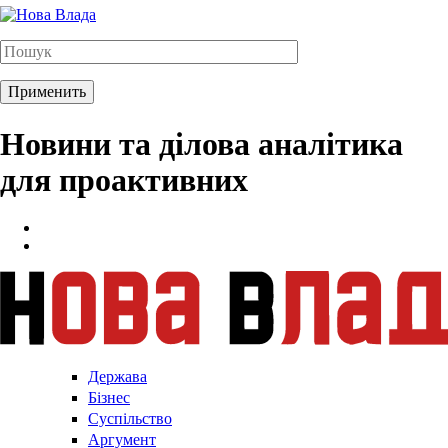
Новини та ділова аналітика
для проактивних
Держава
Бізнес
Суспільство
Аргумент