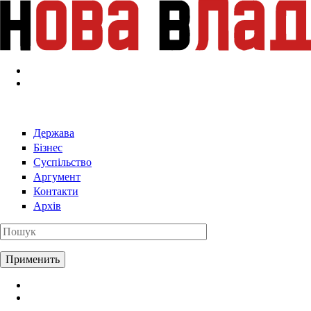
Перейти к основному содержанию
Держава
Бізнес
Суспільство
Аргумент
Контакти
Архів