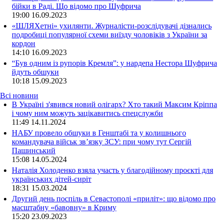
бійки в Раді. Що відомо про Шуфрича
19:00
16.09.2023
«ШЛЯХетні» ухилянти. Журналісти-розслідувачі дізнались
подробиці популярної схеми виїзду чоловіків з України за
кордон
14:10
16.09.2023
“Був одним із рупорів Кремля”: у нардепа Нестора Шуфрича
йдуть обшуки
10:18
15.09.2023
Всі новини
В Україні з'явився новий олігарх? Хто такий Максим Кріппа
і чому ним можуть зацікавитись спецслужби
11:49 14.11.2024
НАБУ провело обшуки в Генштабі та у колишнього
командувача військ зв’язку ЗСУ: при чому тут Сергій
Пашинський
15:08 14.05.2024
Наталія Холоденко взяла участь у благодійному проєкті для
українських дітей-сиріт
18:31 15.03.2024
Другий день поспіль в Севастополі «приліт»: що відомо про
масштабну «бавовну» в Криму
15:20 23.09.2023