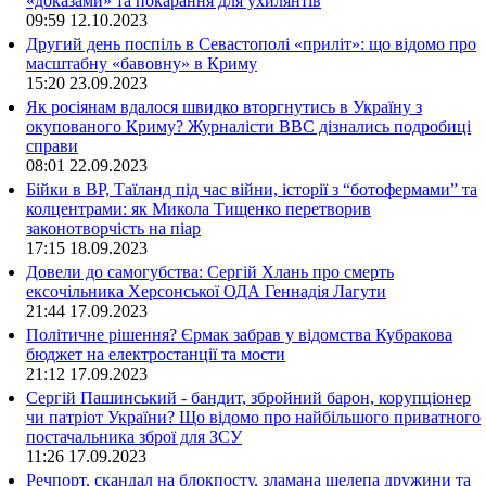
«доказами» та покарання для ухилянтів
09:59
12.10.2023
Другий день поспіль в Севастополі «приліт»: що відомо про
масштабну «бавовну» в Криму
15:20
23.09.2023
Як росіянам вдалося швидко вторгнутись в Україну з
окупованого Криму? Журналісти ВВС дізнались подробиці
справи
08:01
22.09.2023
Бійки в ВР, Таїланд під час війни, історії з “ботофермами” та
колцентрами: як Микола Тищенко перетворив
законотворчість на піар
17:15
18.09.2023
Довели до самогубства: Сергій Хлань про смерть
ексочільника Херсонської ОДА Геннадія Лагути
21:44
17.09.2023
Політичне рішення? Єрмак забрав у відомства Кубракова
бюджет на електростанції та мости
21:12
17.09.2023
Сергій Пашинський - бандит, збройний барон, корупціонер
чи патріот України? Що відомо про найбільшого приватного
постачальника зброї для ЗСУ
11:26
17.09.2023
Речпорт, скандал на блокпосту, зламана щелепа дружини та