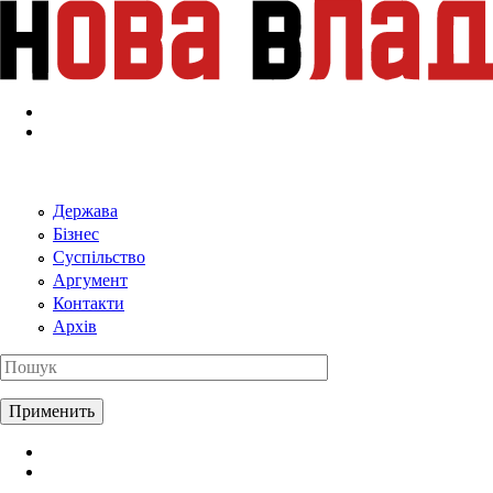
Перейти к основному содержанию
Держава
Бізнес
Суспільство
Аргумент
Контакти
Архів