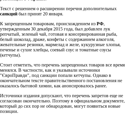
Текст с решением о расширении перечня дополнительных
санкций
был принят 20 января.
К запрещенным товаровам, происхождением из
РФ
,
утвержденным 30 декабря 2015 года, был добавлен лук
репчатый, зеленый чай, готовая и консервированная рыба,
белый шоколад, драже, конфеты с содержанием алкоголя,
жевательные резинки, мармелад и желе, кукурузные хлопья,
печенье и сухие хлебцы, соевый соус и томатные соусы
(кетчупы).
Стоит отметить, что перечень запрещенных товаров все время
менялся. В частности, как и указывали источники
"ЄвроПравди", под санкции попали кетчупы. Однако в
окончательном тексте правительственного постановления не
оказалось бытовой химии, как анонсировалось ранее.
Источники издания допускают, что перечень запретов еще не
согласован окончательно. Поэтому в официальном документе,
который до сих пор не обнародован, могут появиться новые
позиции.