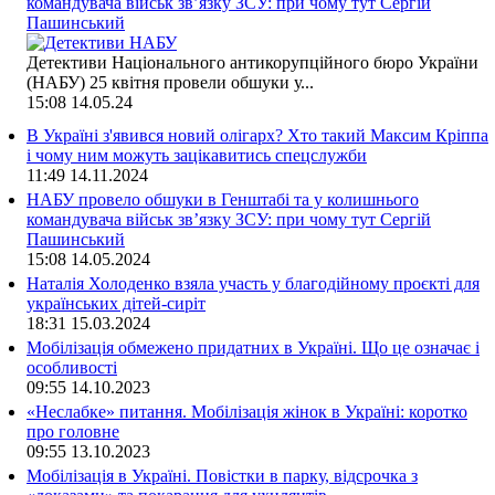
командувача військ зв’язку ЗСУ: при чому тут Сергій
Пашинський
Детективи Національного антикорупційного бюро України
(НАБУ) 25 квітня провели обшуки у...
15:08
14.05.24
В Україні з'явився новий олігарх? Хто такий Максим Кріппа
і чому ним можуть зацікавитись спецслужби
11:49
14.11.2024
НАБУ провело обшуки в Генштабі та у колишнього
командувача військ зв’язку ЗСУ: при чому тут Сергій
Пашинський
15:08
14.05.2024
Наталія Холоденко взяла участь у благодійному проєкті для
українських дітей-сиріт
18:31
15.03.2024
Мобілізація обмежено придатних в Україні. Що це означає і
особливості
09:55
14.10.2023
«Неслабке» питання. Мобілізація жінок в Україні: коротко
про головне
09:55
13.10.2023
Мобілізація в Україні. Повістки в парку, відсрочка з