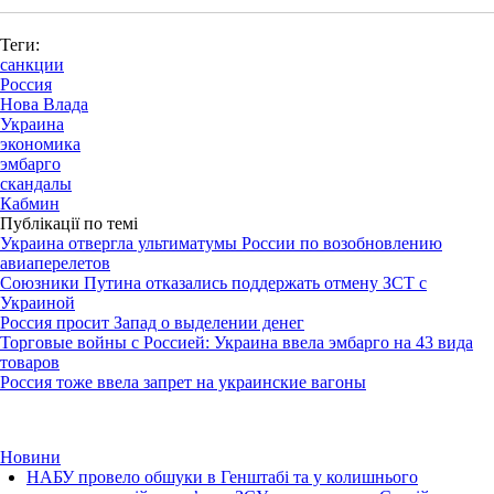
Теги:
санкции
Россия
Нова Влада
Украина
экономика
эмбарго
скандалы
Кабмин
Публікації по темі
Украина отвергла ультиматумы России по возобновлению
авиаперелетов
Союзники Путина отказались поддержать отмену ЗСТ с
Украиной
Россия просит Запад о выделении денег
Торговые войны с Россией: Украина ввела эмбарго на 43 вида
товаров
Россия тоже ввела запрет на украинские вагоны
Новини
НАБУ провело обшуки в Генштабі та у колишнього