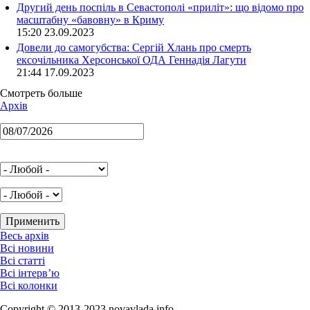
Другий день поспіль в Севастополі «приліт»: що відомо про
масштабну «бавовну» в Криму
15:20 23.09.2023
Довели до самогубства: Сергій Хлань про смерть
ексочільника Херсонської ОДА Геннадія Лагути
21:44 17.09.2023
Смотреть больше
Архів
Весь архів
Всі новини
Всі статті
Всі інтерв’ю
Всі колонки
Copyright © 2013-2023 novavlada.info