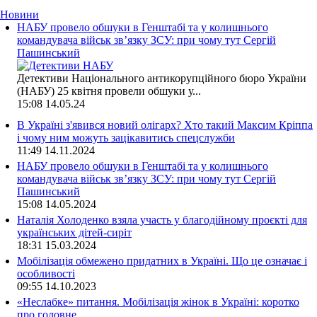
Новини
НАБУ провело обшуки в Генштабі та у колишнього
командувача військ зв’язку ЗСУ: при чому тут Сергій
Пашинський
Детективи Національного антикорупційного бюро України
(НАБУ) 25 квітня провели обшуки у...
15:08
14.05.24
В Україні з'явився новий олігарх? Хто такий Максим Кріппа
і чому ним можуть зацікавитись спецслужби
11:49
14.11.2024
НАБУ провело обшуки в Генштабі та у колишнього
командувача військ зв’язку ЗСУ: при чому тут Сергій
Пашинський
15:08
14.05.2024
Наталія Холоденко взяла участь у благодійному проєкті для
українських дітей-сиріт
18:31
15.03.2024
Мобілізація обмежено придатних в Україні. Що це означає і
особливості
09:55
14.10.2023
«Неслабке» питання. Мобілізація жінок в Україні: коротко
про головне