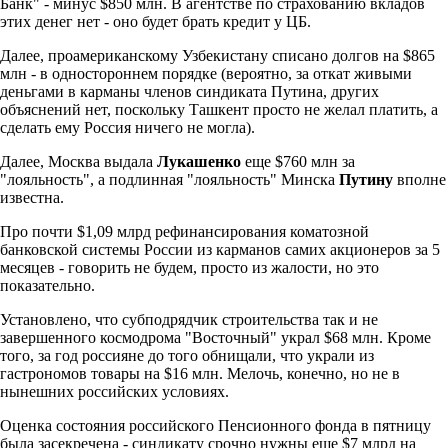
Банк" - минус $850 млн. В агентстве по страхованию вкладов
этих денег нет - оно будет брать кредит у ЦБ.
Далее, проамериканскому Узбекистану списано долгов на $865
млн - в одностороннем порядке (вероятно, за откат живыми
деньгами в карманы членов синдиката Путина, других
объяснений нет, поскольку Ташкент просто не желал платить, а
сделать ему Россия ничего не могла).
Далее, Москва выдала
Лукашенко
еще $760 млн за
"лояльность", а подлинная "лояльность" Минска
Путину
вполне
известна.
Про почти $1,09 млрд рефинансирования коматозной
банковской системы России из карманов самих акционеров за 5
месяцев - говорить не будем, просто из жалости, но это
показательно.
Установлено, что субподрядчик строительства так и не
завершенного космодрома "Восточный" украл $68 млн. Кроме
того, за год россияне до того обнищали, что украли из
гастрономов товары на $16 млн. Мелочь, конечно, но не в
нынешних российских условиях.
Оценка состояния российского Пенсионного фонда в пятницу
была засекречена - синдикату срочно нужны еще $7 млрд на