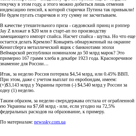
текучку в этом году, а этого можно добиться лишь отменив
индексацию пенсий, к которой старички Путина так привыкли!
Не будем пугать старичков и эту сумму не засчитываем.
В качестве утешительного приза - саудовский принц и рэппер
Jay Z вложат в $20 млн в старт-ап по производству
замещающего импорт спайса. Насчет спайса - шутка. Но что еще
остается делать Кремлю? Ковырять обнаруженный на окраине
Кенигсберга металлический ящик с банкнотами эпохи
Веймарской республики номиналом до 50 млрд марок? Это
примерно 167 грамм хлеба в декабре 1923 года. Красноречивое
знамение для России…
Итак, за неделю Россия потеряла $4,54 млрд, или 0.45% ВВП.
При этом, даже с учетом выплат по евробондам, имеем:
(+)$3,143 млрд у Украины против (-) $4,540 млрд у России за
одну (1) неделю.
Таким образом, за неделю сверхдержава отстала от ограбленной
ею Украины на $7,68 млрд - или, если угодно на 72,5%
федеральных расходов на образование, к примеру.
По материалам:
newssky.com.ua