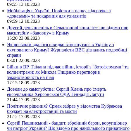
09:55
13.10.2023
Мобілізація в Україні. Повістки в парку, відсрочка з
«доказами» та покарання для ухилянтів
09:59
12.10.2023
Другий день поспіль в Севастополі «приліт»: що відомо про
масштабну «бавовну» в Криму
15:20
23.09.2023
Як росіянам вдалося швидко вторгнутись в Україну з
окупованого Криму? Журналісти ВВС дізнались подробиці
справи
08:01
22.09.2023
Бійки в ВР, Таїланд під час війни, історії з “ботофермами” та
колцентрами: як Микола Тищенко перетворив
законотворчість на піар
17:15
18.09.2023
Довели до самогубства: Сергій Хлань про смерть
ексочільника Херсонської ОДА Геннадія Лагути
21:44
17.09.2023
Політичне рішення? Єрмак забрав у відомства Кубракова
бюджет на електростанції та мости
21:12
17.09.2023
Сергій Пашинський - бандит, збройний барон, корупціонер
чи патріот України? Що відомо про найбільшого приватного