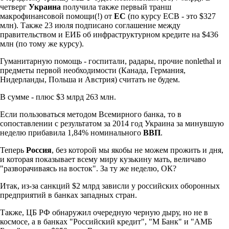
четверг
Украина
получила также первый транш
макрофинансовой помощи(!) от
ЕС
(по курсу ECB - это $327
млн). Также 23 июля подписано соглашение между
правительством и ЕИБ об инфраструктурном кредите на $436
млн (по тому же курсу).
Гуманитарную помощь - госпитали, радары, прочие nonlethal и
предметы первой необходимости (Канада, Германия,
Нидерланды, Польша и Австрия) считать не будем.
В сумме - плюс $3 млрд 263 млн.
Если пользоваться методом Всемирного банка, то в
сопоставлении с результатом за 2014 год Украина за минувшую
неделю прибавила 1,84% номинального
ВВП
.
Теперь
Россия
, без которой мы якобы не можем прожить и дня,
и которая показывает всему миру кузькину мать, величаво
"разворачиваясь на восток". За ту же неделю, ОК?
Итак, из-за санкций $2 млрд зависли у российских оборонных
предприятий в банках западных стран.
Также, ЦБ РФ обнаружил очередную черную дыру, но не в
космосе, а в банках "Российский кредит", "М Банк" и "АМБ