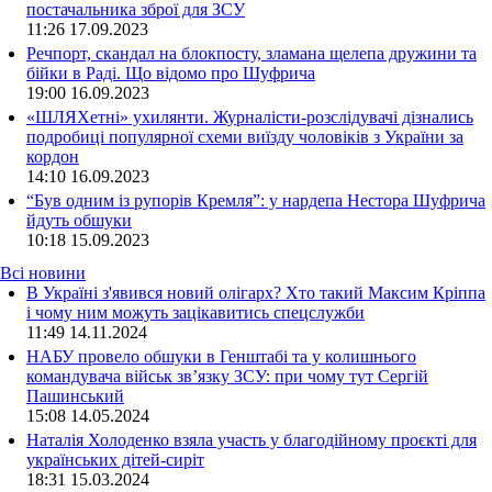
постачальника зброї для ЗСУ
11:26
17.09.2023
Речпорт, скандал на блокпосту, зламана щелепа дружини та
бійки в Раді. Що відомо про Шуфрича
19:00
16.09.2023
«ШЛЯХетні» ухилянти. Журналісти-розслідувачі дізнались
подробиці популярної схеми виїзду чоловіків з України за
кордон
14:10
16.09.2023
“Був одним із рупорів Кремля”: у нардепа Нестора Шуфрича
йдуть обшуки
10:18
15.09.2023
Всі новини
В Україні з'явився новий олігарх? Хто такий Максим Кріппа
і чому ним можуть зацікавитись спецслужби
11:49 14.11.2024
НАБУ провело обшуки в Генштабі та у колишнього
командувача військ зв’язку ЗСУ: при чому тут Сергій
Пашинський
15:08 14.05.2024
Наталія Холоденко взяла участь у благодійному проєкті для
українських дітей-сиріт
18:31 15.03.2024