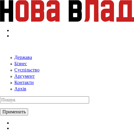
Перейти к основному содержанию
Держава
Бізнес
Суспільство
Аргумент
Контакти
Архів