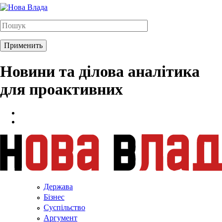
Новини та ділова аналітика
для проактивних
Держава
Бізнес
Суспільство
Аргумент