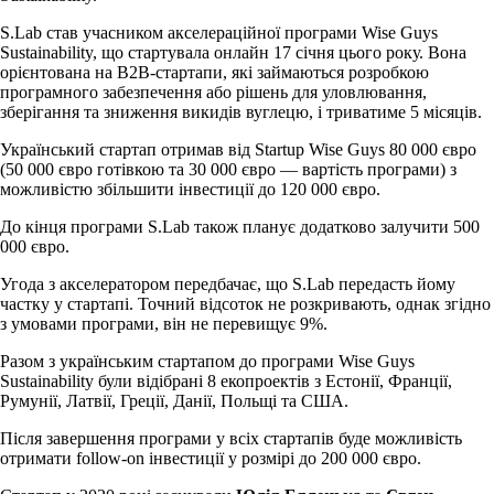
S.Lab став учасником акселераційної програми Wise Guys
Sustainability, що стартувала онлайн 17 січня цього року. Вона
орієнтована на B2B-стартапи, які займаються розробкою
програмного забезпечення або рішень для уловлювання,
зберігання та зниження викидів вуглецю, і триватиме 5 місяців.
Український стартап отримав від Startup Wise Guys 80 000 євро
(50 000 євро готівкою та 30 000 євро — вартість програми) з
можливістю збільшити інвестиції до 120 000 євро.
До кінця програми S.Lab також планує додатково залучити 500
000 євро.
Угода з акселератором передбачає, що S.Lab передасть йому
частку у стартапі. Точний відсоток не розкривають, однак згідно
з умовами програми, він не перевищує 9%.
Разом з українським стартапом до програми Wise Guys
Sustainability були відібрані 8 екопроектів з Естонії, Франції,
Румунії, Латвії, Греції, Данії, Польщі та США.
Після завершення програми у всіх стартапів буде можливість
отримати follow-on інвестиції у розмірі до 200 000 євро.