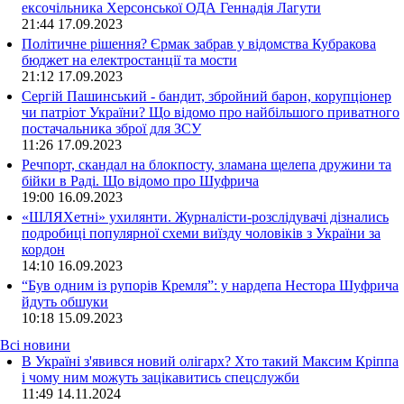
ексочільника Херсонської ОДА Геннадія Лагути
21:44
17.09.2023
Політичне рішення? Єрмак забрав у відомства Кубракова
бюджет на електростанції та мости
21:12
17.09.2023
Сергій Пашинський - бандит, збройний барон, корупціонер
чи патріот України? Що відомо про найбільшого приватного
постачальника зброї для ЗСУ
11:26
17.09.2023
Речпорт, скандал на блокпосту, зламана щелепа дружини та
бійки в Раді. Що відомо про Шуфрича
19:00
16.09.2023
«ШЛЯХетні» ухилянти. Журналісти-розслідувачі дізнались
подробиці популярної схеми виїзду чоловіків з України за
кордон
14:10
16.09.2023
“Був одним із рупорів Кремля”: у нардепа Нестора Шуфрича
йдуть обшуки
10:18
15.09.2023
Всі новини
В Україні з'явився новий олігарх? Хто такий Максим Кріппа
і чому ним можуть зацікавитись спецслужби
11:49 14.11.2024