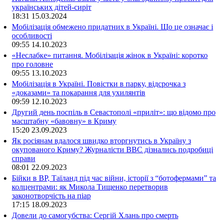
українських дітей-сиріт
18:31
15.03.2024
Мобілізація обмежено придатних в Україні. Що це означає і
особливості
09:55
14.10.2023
«Неслабке» питання. Мобілізація жінок в Україні: коротко
про головне
09:55
13.10.2023
Мобілізація в Україні. Повістки в парку, відсрочка з
«доказами» та покарання для ухилянтів
09:59
12.10.2023
Другий день поспіль в Севастополі «приліт»: що відомо про
масштабну «бавовну» в Криму
15:20
23.09.2023
Як росіянам вдалося швидко вторгнутись в Україну з
окупованого Криму? Журналісти ВВС дізнались подробиці
справи
08:01
22.09.2023
Бійки в ВР, Таїланд під час війни, історії з “ботофермами” та
колцентрами: як Микола Тищенко перетворив
законотворчість на піар
17:15
18.09.2023
Довели до самогубства: Сергій Хлань про смерть