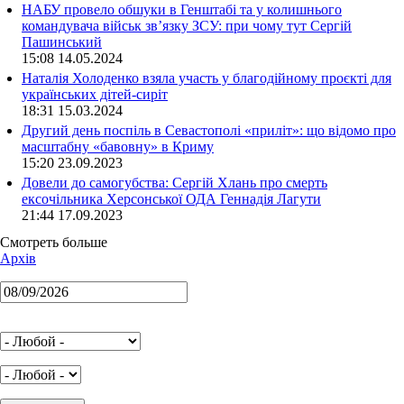
НАБУ провело обшуки в Генштабі та у колишнього
командувача військ зв’язку ЗСУ: при чому тут Сергій
Пашинський
15:08 14.05.2024
Наталія Холоденко взяла участь у благодійному проєкті для
українських дітей-сиріт
18:31 15.03.2024
Другий день поспіль в Севастополі «приліт»: що відомо про
масштабну «бавовну» в Криму
15:20 23.09.2023
Довели до самогубства: Сергій Хлань про смерть
ексочільника Херсонської ОДА Геннадія Лагути
21:44 17.09.2023
Смотреть больше
Архів