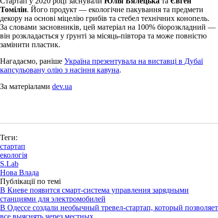
Стартап у 2020 році заснували
Юлія Бялецька
та
Євген
Томілін
. Його продукт — екологічне пакування та предмети
декору на основі міцелію грибів та стебел технічних конопель.
За словами засновників, цей матеріал на 100% біорозкладний —
він розкладається у ґрунті за місяць-півтора та може повністю
замінити пластик.
Нагадаємо, раніше
Україна презентувала на виставці в Дубаї
капсульовану олію з насіння кавуна
.
За матеріалами
dev.ua
Теги:
стартап
екологія
S.Lab
Нова Влада
Публікації по темі
В Киеве появится смарт-система управления зарядными
станциями для электромобилей
В Одессе создали необычный тревел-стартап, который позволяет
все выяснять через местных