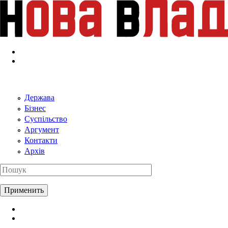
Перейти к основному содержанию
Держава
Бізнес
Суспільство
Аргумент
Контакти
Архів