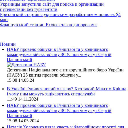
Украинцы запустили сайт для поиска и организации
путешествий без турагентств
Британский стартап с украинским разработчиком привлек $4
млн
Французський стартап Exotec став «єдинорогом»
Новини
НАБУ провело обшуки в Генштабі та у колишнього
командувача військ зв’язку ЗСУ: при чому тут Сергій
Пашинський
Детективи Національного антикорупційного бюро України
(НАБУ) 25 квітня провели обшуки у...
15:08
14.05.24
В Україні з'явився новий олігарх? Хто такий Максим Кріппа
і чому ним можуть зацікавитись спецслужби
11:49
14.11.2024
НАБУ провело обшуки в Генштабі та у колишнього
командувача військ зв’язку ЗСУ: при чому тут Сергій
Пашинський
15:08
14.05.2024
Наталія Холоденко взяла участь у благодійному проєкті для