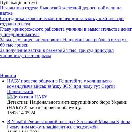
Публікації по темі
Начальника отдела Львовской железной дороги поймали на
взятке
Сотрудника экологической инспекции за взятку в 36 тыс грн
отдали под суд
Главу криворожского райсовета уличили в вымогательстве денег
у предпринимателя
За выдачу лицензии чиновник Нацкомиссии требовал взятку в
60 тыс гривен
За получение взятки в размере 24 тыс. грн суд присудил
чиновнику 5 лет тюрьмы
Новини
НАБУ провело обшуки в Генштабі та у колишнього
командувача військ зв’язку ЗСУ: при чому тут Сергій
Пашинський
Детективи Національного антикорупційного бюро України
(НАБУ) 25 квітня провели обшуки у...
15:08
14.05.24
В Україні з'явився новий олігарх? Хто такий Максим Кріппа
і чому ним можуть зацікавитись спецслужби