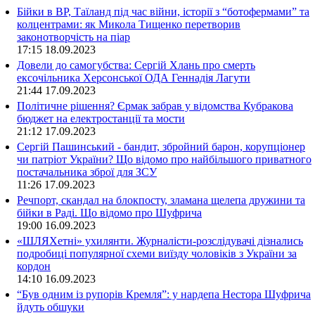
Бійки в ВР, Таїланд під час війни, історії з “ботофермами” та
колцентрами: як Микола Тищенко перетворив
законотворчість на піар
17:15
18.09.2023
Довели до самогубства: Сергій Хлань про смерть
ексочільника Херсонської ОДА Геннадія Лагути
21:44
17.09.2023
Політичне рішення? Єрмак забрав у відомства Кубракова
бюджет на електростанції та мости
21:12
17.09.2023
Сергій Пашинський - бандит, збройний барон, корупціонер
чи патріот України? Що відомо про найбільшого приватного
постачальника зброї для ЗСУ
11:26
17.09.2023
Речпорт, скандал на блокпосту, зламана щелепа дружини та
бійки в Раді. Що відомо про Шуфрича
19:00
16.09.2023
«ШЛЯХетні» ухилянти. Журналісти-розслідувачі дізнались
подробиці популярної схеми виїзду чоловіків з України за
кордон
14:10
16.09.2023
“Був одним із рупорів Кремля”: у нардепа Нестора Шуфрича
йдуть обшуки