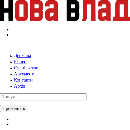
Перейти к основному содержанию
Держава
Бізнес
Суспільство
Аргумент
Контакти
Архів