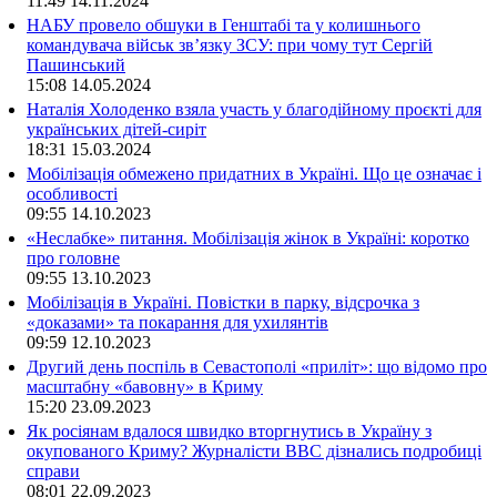
11:49
14.11.2024
НАБУ провело обшуки в Генштабі та у колишнього
командувача військ зв’язку ЗСУ: при чому тут Сергій
Пашинський
15:08
14.05.2024
Наталія Холоденко взяла участь у благодійному проєкті для
українських дітей-сиріт
18:31
15.03.2024
Мобілізація обмежено придатних в Україні. Що це означає і
особливості
09:55
14.10.2023
«Неслабке» питання. Мобілізація жінок в Україні: коротко
про головне
09:55
13.10.2023
Мобілізація в Україні. Повістки в парку, відсрочка з
«доказами» та покарання для ухилянтів
09:59
12.10.2023
Другий день поспіль в Севастополі «приліт»: що відомо про
масштабну «бавовну» в Криму
15:20
23.09.2023
Як росіянам вдалося швидко вторгнутись в Україну з
окупованого Криму? Журналісти ВВС дізнались подробиці
справи
08:01
22.09.2023