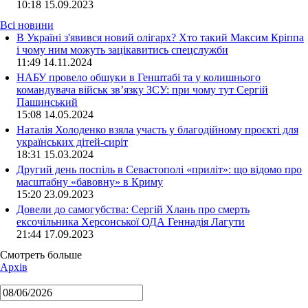
10:18
15.09.2023
Всі новини
В Україні з'явився новий олігарх? Хто такий Максим Кріппа
і чому ним можуть зацікавитись спецслужби
11:49 14.11.2024
НАБУ провело обшуки в Генштабі та у колишнього
командувача військ зв’язку ЗСУ: при чому тут Сергій
Пашинський
15:08 14.05.2024
Наталія Холоденко взяла участь у благодійному проєкті для
українських дітей-сиріт
18:31 15.03.2024
Другий день поспіль в Севастополі «приліт»: що відомо про
масштабну «бавовну» в Криму
15:20 23.09.2023
Довели до самогубства: Сергій Хлань про смерть
ексочільника Херсонської ОДА Геннадія Лагути
21:44 17.09.2023
Смотреть больше
Архів