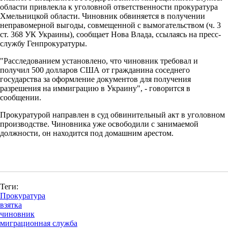
области привлекла к уголовной ответственности прокуратура
Хмельницкой области. Чиновник обвиняется в получении
неправомерной выгоды, совмещенной с вымогательством (ч. 3
ст. 368 УК Украины), сообщает Нова Влада, ссылаясь на пресс-
службу Генпрокуратуры.
"Расследованием установлено, что чиновник требовал и
получил 500 долларов США от гражданина соседнего
государства за оформление документов для получения
разрешения на иммиграцию в Украину", - говорится в
сообщении.
Прокуратурой направлен в суд обвинительный акт в уголовном
производстве. Чиновника уже освободили с занимаемой
должности, он находится под домашним арестом.
Теги:
Прокуратура
взятка
чиновник
миграционная служба