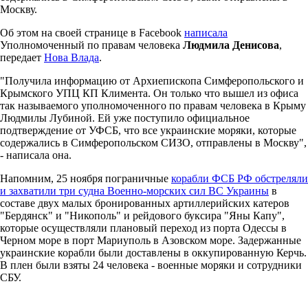
Москву.
Об этом на своей странице в Facebook
написала
Уполномоченный по правам человека
Людмила Денисова
,
передает
Нова Влада
.
"Получила информацию от Архиепископа Симферопольского и
Крымского УПЦ КП Климента. Он только что вышел из офиса
так называемого уполномоченного по правам человека в Крыму
Людмилы Лубиной. Ей уже поступило официальное
подтверждение от УФСБ, что все украинские моряки, которые
содержались в Симферопольском СИЗО, отправлены в Москву",
- написала она.
Напомним, 25 ноября пограничные
корабли ФСБ РФ обстреляли
и захватили три судна Военно-морских сил ВС Украины
в
составе двух малых бронированных артиллерийских катеров
"Бердянск" и "Никополь" и рейдового буксира "Яны Капу",
которые осуществляли плановый переход из порта Одессы в
Черном море в порт Мариуполь в Азовском море. Задержанные
украинские корабли были доставлены в оккупированную Керчь.
В плен были взяты 24 человека - военные моряки и сотрудники
СБУ.