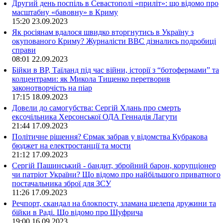
Другий день поспіль в Севастополі «приліт»: що відомо про
масштабну «бавовну» в Криму
15:20
23.09.2023
Як росіянам вдалося швидко вторгнутись в Україну з
окупованого Криму? Журналісти ВВС дізнались подробиці
справи
08:01
22.09.2023
Бійки в ВР, Таїланд під час війни, історії з “ботофермами” та
колцентрами: як Микола Тищенко перетворив
законотворчість на піар
17:15
18.09.2023
Довели до самогубства: Сергій Хлань про смерть
ексочільника Херсонської ОДА Геннадія Лагути
21:44
17.09.2023
Політичне рішення? Єрмак забрав у відомства Кубракова
бюджет на електростанції та мости
21:12
17.09.2023
Сергій Пашинський - бандит, збройний барон, корупціонер
чи патріот України? Що відомо про найбільшого приватного
постачальника зброї для ЗСУ
11:26
17.09.2023
Речпорт, скандал на блокпосту, зламана щелепа дружини та
бійки в Раді. Що відомо про Шуфрича
19:00
16.09.2023