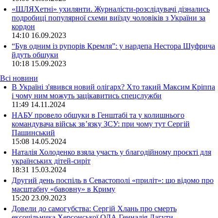
«ШЛЯХетні» ухилянти. Журналісти-розслідувачі дізнались
подробиці популярної схеми виїзду чоловіків з України за
кордон
14:10
16.09.2023
“Був одним із рупорів Кремля”: у нардепа Нестора Шуфрича
йдуть обшуки
10:18
15.09.2023
Всі новини
В Україні з'явився новий олігарх? Хто такий Максим Кріппа
і чому ним можуть зацікавитись спецслужби
11:49 14.11.2024
НАБУ провело обшуки в Генштабі та у колишнього
командувача військ зв’язку ЗСУ: при чому тут Сергій
Пашинський
15:08 14.05.2024
Наталія Холоденко взяла участь у благодійному проєкті для
українських дітей-сиріт
18:31 15.03.2024
Другий день поспіль в Севастополі «приліт»: що відомо про
масштабну «бавовну» в Криму
15:20 23.09.2023
Довели до самогубства: Сергій Хлань про смерть
ексочільника Херсонської ОДА Геннадія Лагути