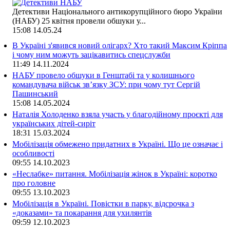
Детективи Національного антикорупційного бюро України
(НАБУ) 25 квітня провели обшуки у...
15:08
14.05.24
В Україні з'явився новий олігарх? Хто такий Максим Кріппа
і чому ним можуть зацікавитись спецслужби
11:49
14.11.2024
НАБУ провело обшуки в Генштабі та у колишнього
командувача військ зв’язку ЗСУ: при чому тут Сергій
Пашинський
15:08
14.05.2024
Наталія Холоденко взяла участь у благодійному проєкті для
українських дітей-сиріт
18:31
15.03.2024
Мобілізація обмежено придатних в Україні. Що це означає і
особливості
09:55
14.10.2023
«Неслабке» питання. Мобілізація жінок в Україні: коротко
про головне
09:55
13.10.2023
Мобілізація в Україні. Повістки в парку, відсрочка з
«доказами» та покарання для ухилянтів
09:59
12.10.2023