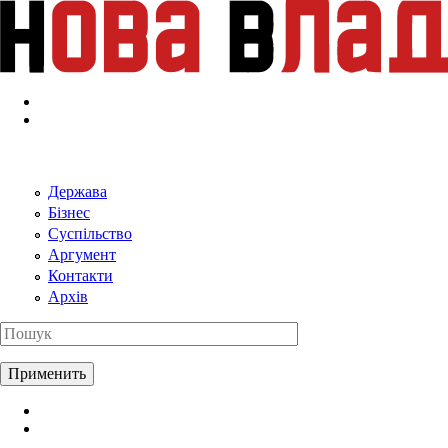
Перейти к основному содержанию
Держава
Бізнес
Суспільство
Аргумент
Контакти
Архів