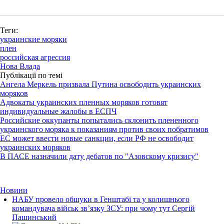
Теги:
украинские моряки
плен
российская агрессия
Нова Влада
Публікації по темі
Ангела Меркель призвала Путина освободить украинских
моряков
Адвокаты украинских пленных моряков готовят
индивидуальные жалобы в ЕСПЧ
Российские оккупанты попытались склонить плененного
украинского моряка к показаниям против своих побратимов
ЕС может ввести новые санкции, если РФ не освободит
украинских моряков
В ПАСЕ назначили дату дебатов по "Азовскому кризису"
Новини
НАБУ провело обшуки в Генштабі та у колишнього
командувача військ зв’язку ЗСУ: при чому тут Сергій
Пашинський