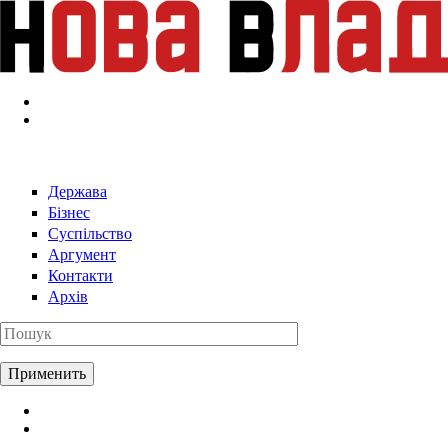
Перейти к основному содержанию
Держава
Бізнес
Суспільство
Аргумент
Контакти
Архів