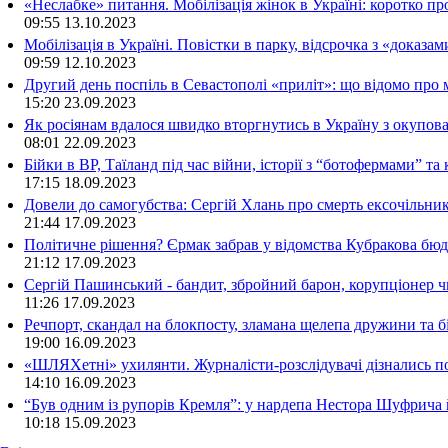
«Неслабке» питання. Мобілізація жінок в Україні: коротко пр
09:55
13.10.2023
Мобілізація в Україні. Повістки в парку, відсрочка з «доказа
09:59
12.10.2023
Другий день поспіль в Севастополі «приліт»: що відомо про
15:20
23.09.2023
Як росіянам вдалося швидко вторгнутись в Україну з окупо
08:01
22.09.2023
Бійки в ВР, Таїланд під час війни, історії з “ботофермами” 
17:15
18.09.2023
Довели до самогубства: Сергій Хлань про смерть ексочільни
21:44
17.09.2023
Політичне рішення? Єрмак забрав у відомства Кубракова бюдж
21:12
17.09.2023
Сергій Пашинський - бандит, збройний барон, корупціонер ч
11:26
17.09.2023
Речпорт, скандал на блокпосту, зламана щелепа дружини та 
19:00
16.09.2023
«ШЛЯХетні» ухилянти. Журналісти-розслідувачі дізнались под
14:10
16.09.2023
“Був одним із рупорів Кремля”: у нардепа Нестора Шуфрича
10:18
15.09.2023