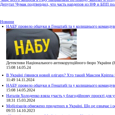
Депутат Чумак подтвердил, что часть нардепов из НФ и БПП по
Новини
НАБУ провело обшуки в Генштабі та у колишнього командува
Детективи Національного антикорупційного бюро України (Н
15:08
14.05.24
В Україні з'явився новий олігарх? Хто такий Максим Кріппа
11:49
14.11.2024
НАБУ провело обшуки в Генштабі та у колишнього командува
15:08
14.05.2024
Наталія Холоденко взяла участь у благодійному проєкті для у
18:31
15.03.2024
Мобілізація обмежено придатних в Україні. Що це означає і 
09:55
14.10.2023