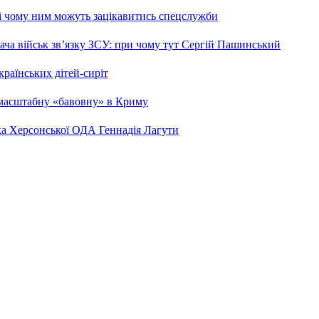
 і чому ним можуть зацікавитись спецслужби
ча військ зв’язку ЗСУ: при чому тут Сергій Пашинський
країнських дітей-сиріт
 масштабну «бавовну» в Криму
ка Херсонської ОДА Геннадія Лагути