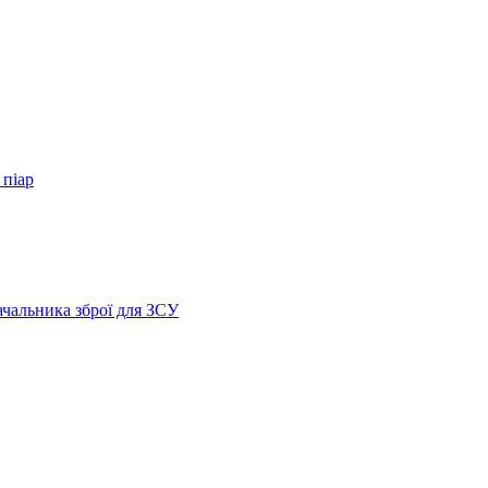
 піар
ачальника зброї для ЗСУ