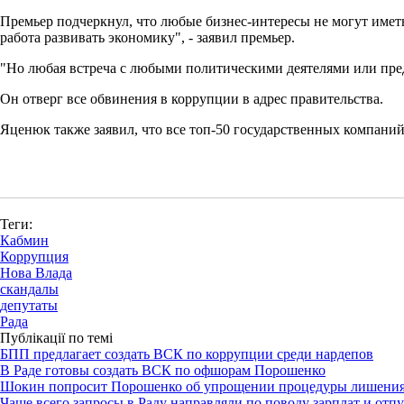
Премьер подчеркнул, что любые бизнес-интересы не могут иметь
работа развивать экономику", - заявил премьер.
"Но любая встреча с любыми политическими деятелями или пред
Он отверг все обвинения в коррупции в адрес правительства.
Яценюк также заявил, что все топ-50 государственных компан
Теги:
Кабмин
Коррупция
Нова Влада
скандалы
депутаты
Рада
Публікації по темі
БПП предлагает создать ВСК по коррупции среди нардепов
В Раде готовы создать ВСК по офшорам Порошенко
Шокин попросит Порошенко об упрощении процедуры лишения 
Чаще всего запросы в Раду направляли по поводу зарплат и отп