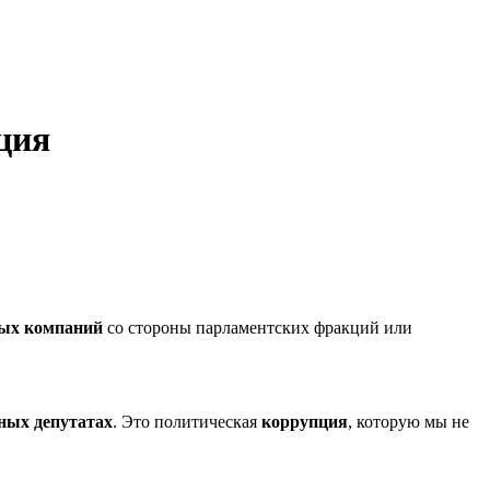
ция
ных компаний
со стороны парламентских фракций или
ных депутатах
. Это политическая
коррупция
, которую мы не