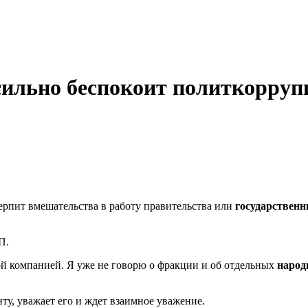
сильно беспокоит политкорруп
терпит вмешательства в работу правительства или
государствен
П.
ой компанией. Я уже не говорю о фракции и об отдельных
народ
ту, уважает его и ждет взаимное уважение.