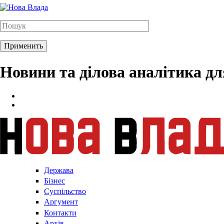
Новини та ділова аналітика д
Держава
Бізнес
Суспільство
Аргумент
Контакти
Архів