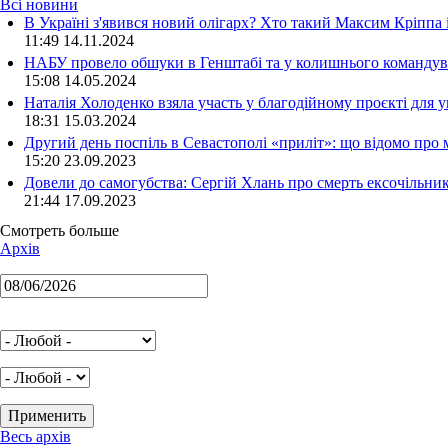
Всі новини
В Україні з'явився новий олігарх? Хто такий Максим Кріппа
11:49 14.11.2024
НАБУ провело обшуки в Генштабі та у колишнього командува
15:08 14.05.2024
Наталія Холоденко взяла участь у благодійному проєкті для у
18:31 15.03.2024
Другий день поспіль в Севастополі «приліт»: що відомо про
15:20 23.09.2023
Довели до самогубства: Сергій Хлань про смерть ексочільни
21:44 17.09.2023
Смотреть больше
Архів
Весь архів