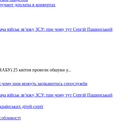
лучают доплаты в конвертах
ча військ зв’язку ЗСУ: при чому тут Сергій Пашинський
АБУ) 25 квітня провели обшуки у...
 і чому ним можуть зацікавитись спецслужби
ча військ зв’язку ЗСУ: при чому тут Сергій Пашинський
країнських дітей-сиріт
особливості