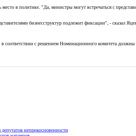
 место в политике. "Да, министры могут встречаться с предста
ставителями бизнесструктур подлежит фиксации", - сказал Яце
ий в соответствии с решением Номинационного комитета должны
депутатов неприкосновенности
усков нардепов