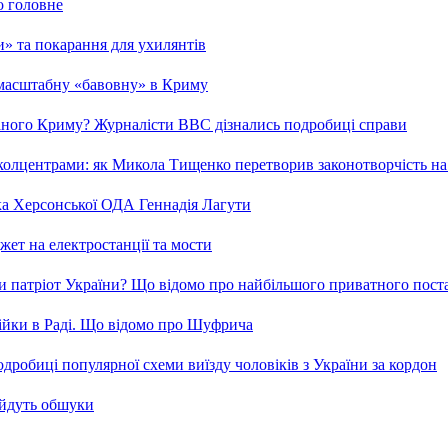
о головне
ми» та покарання для ухилянтів
 масштабну «бавовну» в Криму
ваного Криму? Журналісти ВВС дізнались подробиці справи
та колцентрами: як Микола Тищенко перетворив законотворчість на
ка Херсонської ОДА Геннадія Лагути
ет на електростанції та мости
и патріот України? Що відомо про найбільшого приватного пост
бійки в Раді. Що відомо про Шуфрича
робиці популярної схеми виїзду чоловіків з України за кордон
 йдуть обшуки