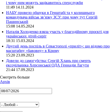
і чому ним можуть зацікавитись спецслужби
11:49 14.11.2024
НАБУ провело обшуки в Генштабі та у колишнього
командувача військ зв’язку ЗСУ: при чому тут Сергій
Пашинський
15:08 14.05.2024
Наталія Холоденко взяла участь у благодійному проєкті для
українських дітей-сиріт
18:31 15.03.2024
Другий день поспіль в Севастополі «приліт»: що відомо про
масштабну «бавовну» в Криму
15:20 23.09.2023
Довели до самогубства: Сергій Хлань про смерть
ексочільника Херсонської ОДА Геннадія Лагути
21:44 17.09.2023
Смотреть больше
Архів