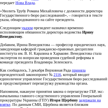
передает
Нова Влада
.
«Уволить Трубу Романа Михайловича с должности директора
Государственного бюро расследований», – говорится в тексте
указа, обнародованного на сайте президента.
Следующим
указом
президент назначил временно
исполняющим обязанности директора ведомства
Ирину
Венедиктову
.
Добавим, Ирина Венедиктова — профессор юридических наук,
заведующая кафедрой гражданско-правовых дисциплин
института им. В. Н. Каразина в Харькове. Венедиктова стала
экспертом по вопросам проведения судебной реформы в
команде президента Владимира Зеленского.
Как сообщалось, 3 декабря Верховная Рада
приняла
президентский законопроект №
2116
, который вводит
единоличное управление Государственным бюро расследований
и предусматривает перезагрузку руководства органа.
Напомним, накануне принятия закона о перезагрузке ГБР, экс-
начальника главного следственного управления Генеральной
прокуратуры Украины (ГПУ)
Игоря Щербину
задержали на
взятке
. По данным СМИ, Щербина является близким