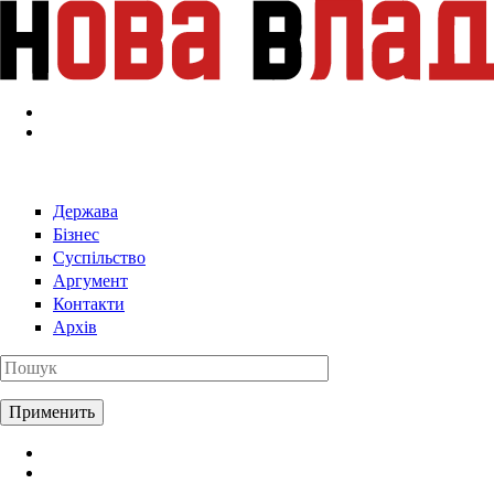
Перейти к основному содержанию
Держава
Бізнес
Суспільство
Аргумент
Контакти
Архів