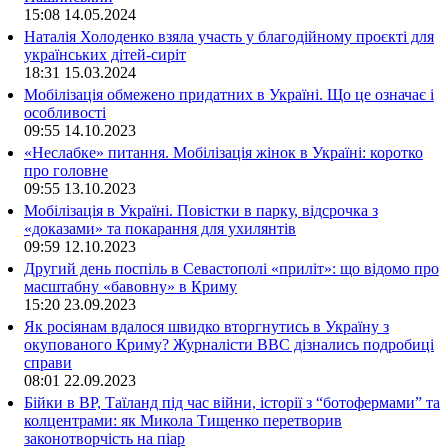
15:08
14.05.2024
Наталія Холоденко взяла участь у благодійному проєкті для
українських дітей-сиріт
18:31
15.03.2024
Мобілізація обмежено придатних в Україні. Що це означає і
особливості
09:55
14.10.2023
«Неслабке» питання. Мобілізація жінок в Україні: коротко
про головне
09:55
13.10.2023
Мобілізація в Україні. Повістки в парку, відсрочка з
«доказами» та покарання для ухилянтів
09:59
12.10.2023
Другий день поспіль в Севастополі «приліт»: що відомо про
масштабну «бавовну» в Криму
15:20
23.09.2023
Як росіянам вдалося швидко вторгнутись в Україну з
окупованого Криму? Журналісти ВВС дізнались подробиці
справи
08:01
22.09.2023
Бійки в ВР, Таїланд під час війни, історії з “ботофермами” та
колцентрами: як Микола Тищенко перетворив
законотворчість на піар