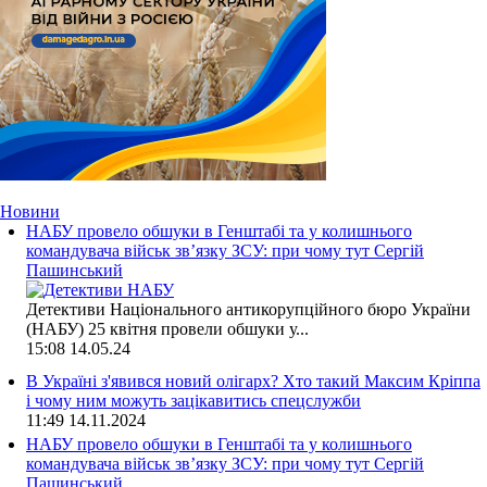
Новини
НАБУ провело обшуки в Генштабі та у колишнього
командувача військ зв’язку ЗСУ: при чому тут Сергій
Пашинський
Детективи Національного антикорупційного бюро України
(НАБУ) 25 квітня провели обшуки у...
15:08
14.05.24
В Україні з'явився новий олігарх? Хто такий Максим Кріппа
і чому ним можуть зацікавитись спецслужби
11:49
14.11.2024
НАБУ провело обшуки в Генштабі та у колишнього
командувача військ зв’язку ЗСУ: при чому тут Сергій
Пашинський