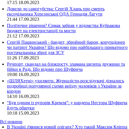
17:15
18.09.2023
Довели до самогубства: Сергій Хлань про смерть
ексочільника Херсонської ОДА Геннадія Лагути
21:44
17.09.2023
Політичне рішення? Єрмак забрав у відомства Кубракова
бюджет на електростанції та мости
21:12
17.09.2023
Сергій Пашинський - бандит, збройний барон, корупціонер
чи патріот України? Що відомо про найбільшого приватного
постачальника зброї для ЗСУ
11:26
17.09.2023
Речпорт, скандал на блокпосту, зламана щелепа дружини та
бійки в Раді. Що відомо про Шуфрича
19:00
16.09.2023
«ШЛЯХетні» ухилянти. Журналісти-розслідувачі дізнались
подробиці популярної схеми виїзду чоловіків з України за
кордон
14:10
16.09.2023
“Був одним із рупорів Кремля”: у нардепа Нестора Шуфрича
йдуть обшуки
10:18
15.09.2023
Всі новини
В Україні з'явився новий олігарх? Хто такий Максим Кріппа