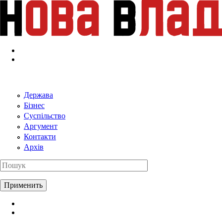
Перейти к основному содержанию
Держава
Бізнес
Суспільство
Аргумент
Контакти
Архів