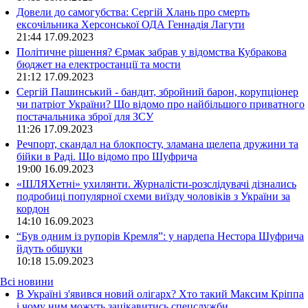
Довели до самогубства: Сергій Хлань про смерть
ексочільника Херсонської ОДА Геннадія Лагути
21:44
17.09.2023
Політичне рішення? Єрмак забрав у відомства Кубракова
бюджет на електростанції та мости
21:12
17.09.2023
Сергій Пашинський - бандит, збройний барон, корупціонер
чи патріот України? Що відомо про найбільшого приватного
постачальника зброї для ЗСУ
11:26
17.09.2023
Речпорт, скандал на блокпосту, зламана щелепа дружини та
бійки в Раді. Що відомо про Шуфрича
19:00
16.09.2023
«ШЛЯХетні» ухилянти. Журналісти-розслідувачі дізнались
подробиці популярної схеми виїзду чоловіків з України за
кордон
14:10
16.09.2023
“Був одним із рупорів Кремля”: у нардепа Нестора Шуфрича
йдуть обшуки
10:18
15.09.2023
Всі новини
В Україні з'явився новий олігарх? Хто такий Максим Кріппа
і чому ним можуть зацікавитись спецслужби