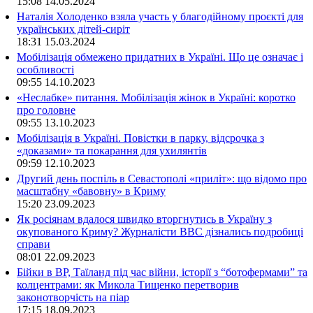
15:08
14.05.2024
Наталія Холоденко взяла участь у благодійному проєкті для
українських дітей-сиріт
18:31
15.03.2024
Мобілізація обмежено придатних в Україні. Що це означає і
особливості
09:55
14.10.2023
«Неслабке» питання. Мобілізація жінок в Україні: коротко
про головне
09:55
13.10.2023
Мобілізація в Україні. Повістки в парку, відсрочка з
«доказами» та покарання для ухилянтів
09:59
12.10.2023
Другий день поспіль в Севастополі «приліт»: що відомо про
масштабну «бавовну» в Криму
15:20
23.09.2023
Як росіянам вдалося швидко вторгнутись в Україну з
окупованого Криму? Журналісти ВВС дізнались подробиці
справи
08:01
22.09.2023
Бійки в ВР, Таїланд під час війни, історії з “ботофермами” та
колцентрами: як Микола Тищенко перетворив
законотворчість на піар
17:15
18.09.2023