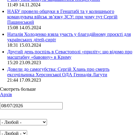
11:49 14.11.2024
НАБУ провело обшуки в Генштабі та у колишнього
командувача військ зв’язку ЗСУ: при чому тут Сергій
Пашинський
15:08 14.05.2024
Наталія Холоденко взяла участь у благодійному проєкті для
українських дітей-сиріт
18:31 15.03.2024
Другий день поспіль в Севастополі «приліт»: що відомо про
масштабну «бавовну» в Криму
15:20 23.09.2023
Довели до самогубства: Сергій Хлань про смерть
ексочільника Херсонської ОДА Геннадія Лагути
21:44 17.09.2023
Смотреть больше
Архів