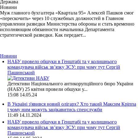
Держава
Новини
Муж главного бухгалтера «Квартала 95» Алексей Пашков смог
«перескочить» через 10 служебных должностей в Главном
управлении разведки Министерства обороны и стать временно
исполняющим обязанности начальника Департамента
стратегической разведки. Как передает...
Новини
НАБУ провело обшуки в Генштабі та у колишнього
командувача військ зв’язку ЗСУ: при чому тут Сергій
Пашинський
Детективи Національного антикорупційного бюро України
(НАБУ) 25 квітня провели обшуки у...
15:08
14.05.24
В Україні з'явився новий олігарх? Хто такий Максим Кріппа
і чому ним можуть зацікавитись спецслужби
11:49
14.11.2024
НАБУ провело обшуки в Генштабі та у колишнього
командувача військ зв’язку ЗСУ: при чому тут Сергій
Пашинський