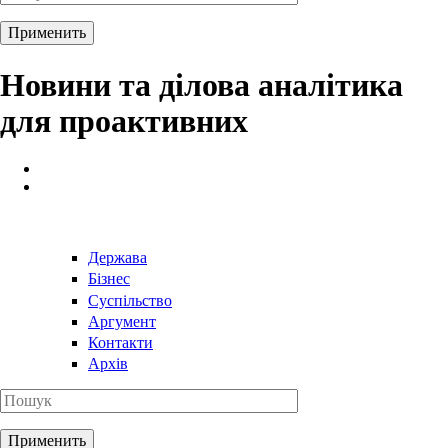
Новини та ділова аналітика
для проактивних
Держава
Бізнес
Суспільство
Аргумент
Контакти
Архів