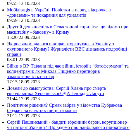
09:55
13.10.2023
Мобілізація в Україні. Повістки в парку, відсрочка з
«доказами» та покарання для ухилянтів
09:59
12.10.2023
Другий день поспіль в Севастополі «приліт»: що відомо про
масштабну «бавовну» в Криму
15:20
23.09.2023
Як росіянам вдалося швидко вторгнутись в Україну з
окупованого Криму? Журналісти ВВС дізнались подробиці
справи
08:01
22.09.2023
Бійки в ВР, Таїланд під час війни, історії з “ботофермами” та
колцентрами: як Микола Тищенко перетворив
законотворчість на піар
17:15
18.09.2023
Довели до самогубства: Сергій Хлань про смерть
ексочільника Херсонської ОДА Геннадія Лагути
21:44
17.09.2023
Політичне рішення? Єрмак забрав у відомства Кубракова
бюджет на електростанції та мости
21:12
17.09.2023
Сергій Пашинський - бандит, збройний барон, корупціонер
чи патріот України? Що відомо про найбільшого приватного