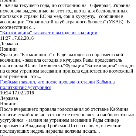
С начала текущего года, по состоянию на 16 февраля, Украина
исчерпала выделенные на этот год квоты для беспошлинных
поставок в страны ЕС на мед, сок и кукурузу, - сообщили в
ассоциации "Украинский клуб аграрного бизнеса" (УКАБ)."В
соответствии с...
"Батькивщина" заявляет о выходе из коалиции
11:27 17.02.2016
Держава
Новини
Фракция "Батькивщина" в Раде выходит из парламентской
коалиции, - заявила сегодня в кулуарах Рады председатель
политсилы Юлия Тимошенко."Фракция "Батькивщина" сегодня
на своем утреннем заседании приняла единственно возможный
шаг решения - это...
Гройсман заявил, что после провала отставки Кабмина
политкризис усугубился
10:24 17.02.2016
Держава
Новини
После вчерашнего провала голосования об отставке Кабмина
политический кризис в стране не исчерпался, а наоборот только
усугубился, - заявил на утреннем заседании Рады спикер
парламента Владимир Гройсман.По его словам, в течение
последующих недель нардепы должны искать...