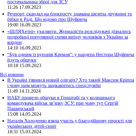
постачальника зброї для ЗСУ
11:26
17.09.2023
Речпорт, скандал на блокпосту, зламана щелепа дружини та
бійки в Раді. Що відомо про Шуфрича
19:00
16.09.2023
«ШЛЯХетні» ухилянти. Журналісти-розслідувачі дізнались
подробиці популярної схеми виїзду чоловіків з України за
кордон
14:10
16.09.2023
“Був одним із рупорів Кремля”: у нардепа Нестора Шуфрича
йдуть обшуки
10:18
15.09.2023
Всі новини
В Україні з'явився новий олігарх? Хто такий Максим Кріппа
і чому ним можуть зацікавитись спецслужби
11:49 14.11.2024
НАБУ провело обшуки в Генштабі та у колишнього
командувача військ зв’язку ЗСУ: при чому тут Сергій
Пашинський
15:08 14.05.2024
Наталія Холоденко взяла участь у благодійному проєкті для
українських дітей-сиріт
18:31 15.03.2024