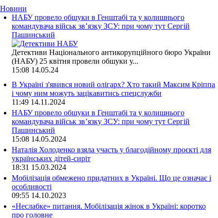
Новини
НАБУ провело обшуки в Генштабі та у колишнього
командувача військ зв’язку ЗСУ: при чому тут Сергій
Пашинський
Детективи Національного антикорупційного бюро України
(НАБУ) 25 квітня провели обшуки у...
15:08
14.05.24
В Україні з'явився новий олігарх? Хто такий Максим Кріппа
і чому ним можуть зацікавитись спецслужби
11:49
14.11.2024
НАБУ провело обшуки в Генштабі та у колишнього
командувача військ зв’язку ЗСУ: при чому тут Сергій
Пашинський
15:08
14.05.2024
Наталія Холоденко взяла участь у благодійному проєкті для
українських дітей-сиріт
18:31
15.03.2024
Мобілізація обмежено придатних в Україні. Що це означає і
особливості
09:55
14.10.2023
«Неслабке» питання. Мобілізація жінок в Україні: коротко
про головне