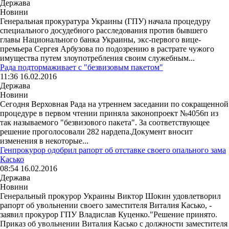
Держава
Новини
Генеральная прокуратура Украины (ГПУ) начала процедуру
специального досудебного расследования против бывшего
главы Национального банка Украины, экс-первого вице-
премьера Сергея Арбузова по подозрению в растрате чужого
имущества путем злоупотребления своим служебным...
Рада подтормаживает с "безвизовым пакетом"
11:36 16.02.2016
Держава
Новини
Сегодня Верховная Рада на утреннем заседании по сокращенной
процедуре в первом чтении приняла законопроект №4056п из
так называемого "безвизового пакета". За соответствующее
решение проголосовали 282 нардепа.Документ вносит
изменения в некоторые...
Генпрокурор одобрил рапорт об отставке своего опального зама
Касько
08:54 16.02.2016
Держава
Новини
Генеральный прокурор Украины Виктор Шокин удовлетворил
рапорт об увольнении своего заместителя Виталия Касько, -
заявил прокурор ГПУ Владислав Куценко."Решение принято.
Приказ об увольнении Виталия Касько с должности заместителя