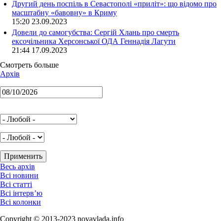
Другий день поспіль в Севастополі «приліт»: що відомо про
масштабну «бавовну» в Криму
15:20 23.09.2023
Довели до самогубства: Сергій Хлань про смерть
ексочільника Херсонської ОДА Геннадія Лагути
21:44 17.09.2023
Смотреть больше
Архів
Весь архів
Всі новини
Всі статті
Всі інтерв’ю
Всі колонки
Copyright © 2013-2023 novavlada.info