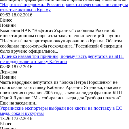
"Нафтогаз" предложил России провести переговоры по спору за
отжатые активы в Крыму
09:53 18.02.2016
Бізнес
Новини
Компания НАК "Нафтогаз Украины" сообщила России об
инвестиционном споре из-за захвата ею инвестиций группы
"Нафтогаз" на территории оккупированного Крыма. Об этом
сообщила пресс-служба госхолдинга."Российской Федерации
было вручено официальное...
Луценко назвал три причины, почему часть депутатов из БПП
не поддержали отставку Кабмина
08:38 18.02.2016
Держава
Новини
Часть народных депутатов из "Блока Петра Порошенко" не
голосовали за отставку Кабмина Арсения Яценюка, опасаясь
повторения сценария 2005 года, - заявил лидер фракции БПП
Юрий Луценко."Мы собирались вчера для "разбора полетов".
Еще на заседании...
Украинские экспортеры выбрали все квоты на поставку в ЕС
меда, сока и кукурузы
13:26 17.02.2016
Бізнес
Новини