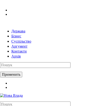
Перейти к основному содержанию
Держава
Бізнес
Суспільство
Аргумент
Контакти
Архів