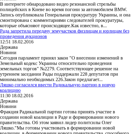
В интернете обнародовано видео резонансной стрельбы
полицейских в Киеве во время погони за автомобилем BMW.
Запись опубликовала Генеральная прокуратуру Украины, и она
смонтирована с комментариями следователей прокуратуры,
которые объясняют происходящее.Как известно, в...
Рада запретила передачу земучастков физлицам и юрлицам без
проведения аукционов
12:51 18.02.2016
Держава
Новини
Сегодня парламент принял закон "О внесении изменений в
Земельный кодекс Украины относительно проведения
земельных торгов" №2279. Соответствующее решение на
утреннем заседании Рады поддержали 228 депутатов при
минимально необходимых 226.Закон предлагает...
Ляшко согласился ввести Радикальную партию в новую
коалицию
11:30 18.02.2016
Держава
Новини
Фракция Радикальной партии готова принять участие в
создании новой коалиции в Раде и формировании нового
правительства. Об этом заявил лидер политсилы Олег
Ляшко."Мы готовы участвовать в формировании новой
коалиции, в формировании нового правительства, способного...