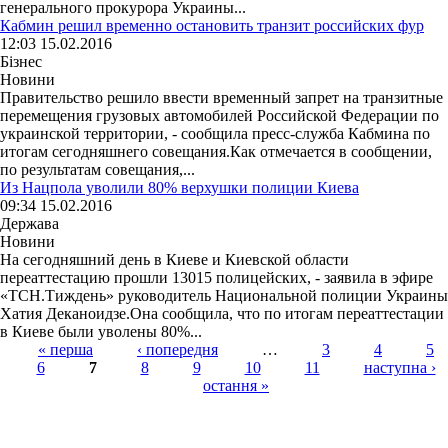
генерального прокурора Украины...
Кабмин решил временно остановить транзит российских фур
12:03 15.02.2016
Бізнес
Новини
Правительство решило ввести временный запрет на транзитные
перемещения грузовых автомобилей Российской Федерации по
украинской территории, - сообщила пресс-служба Кабмина по
итогам сегодняшнего совещания.Как отмечается в сообщении,
по результатам совещания,...
Из Нацпола уволили 80% верхушки полиции Киева
09:34 15.02.2016
Держава
Новини
На сегодняшний день в Киеве и Киевской области
переаттестацию прошли 13015 полицейских, - заявила в эфире
«ТСН.Тиждень» руководитель Национальной полиции Украины
Хатия Деканоидзе.Она сообщила, что по итогам переаттестации
в Киеве были уволены 80%...
« перша
‹ попередня
…
3
4
5
6
7
8
9
10
11
наступна ›
Страницы
остання »