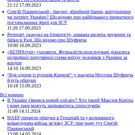
21:12
17.09.2023
Сергій Пашинський - бандит, збройний барон, корупціонер
чи патріот України? Що відомо про найбільшого приватного
постачальника зброї для ЗСУ
11:26
17.09.2023
Речпорт, скандал на блокпосту, зламана щелепа дружини та
бійки в Раді. Що відомо про Шуфрича
19:00
16.09.2023
«ШЛЯХетні» ухилянти. Журналісти-розслідувачі дізнались
подробиці популярної схеми виїзду чоловіків з України за
кордон
14:10
16.09.2023
“Був одним із рупорів Кремля”: у нардепа Нестора Шуфрича
йдуть обшуки
10:18
15.09.2023
Всі новини
В Україні з'явився новий олігарх? Хто такий Максим Кріппа
і чому ним можуть зацікавитись спецслужби
11:49 14.11.2024
НАБУ провело обшуки в Генштабі та у колишнього
командувача військ зв’язку ЗСУ: при чому тут Сергій
Пашинський
15:08 14.05.2024