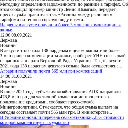
Методику определения задолженности по разнице в тарифах. Об
этом сообщил премьер-министр Денис Шмыгаль, передает
пресс-служба правительства. «Разница между рыночным
тарифами на тепло и горячую воду и теми...
Нардепы в августе получили более 3 млн грн компенсации за
жилье
12:00 08.09.2021
Держава
Новини
В августе этого года 138 нардепам в целом выплатили более
3 млн гривен компенсации за жилье, сообщает УНН со ссылкой
на данные аппарата Верховной Рады Украины. Так, в августе
2021 года 138 нардепам девятого созыва была осуществлена...
Аграрии получили почти 565 млн грн компенсаций
14:00 31.08.2021
Держава
Новини
В июле 2021 года субъектам хозяйствования АПК направили
478,8 млн грн для частичной компенсации процентов за
пользование кредитами, сообщает пресс-служба
Минагрополитики. Отмечается, что общая сумма выплат на
сегодня составляет почти 565 млн грн. В министерстве...
В Украине обновили перечень сельхозтехники, 25% стоимости
которой компенсирует государство