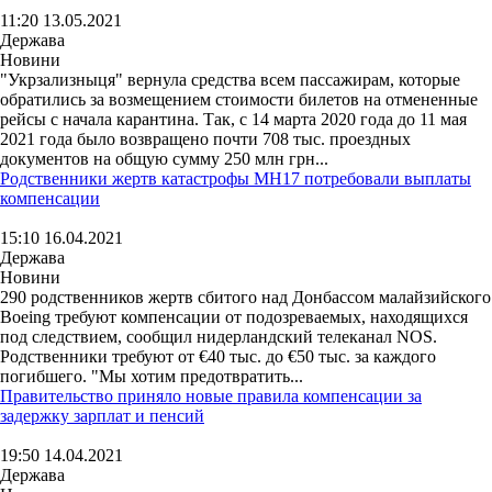
11:20 13.05.2021
Держава
Новини
"Укрзализныця" вернула средства всем пассажирам, которые
обратились за возмещением стоимости билетов на отмененные
рейсы с начала карантина. Так, с 14 марта 2020 года до 11 мая
2021 года было возвращено почти 708 тыс. проездных
документов на общую сумму 250 млн грн...
Родственники жертв катастрофы MH17 потребовали выплаты
компенсации
15:10 16.04.2021
Держава
Новини
290 родственников жертв сбитого над Донбассом малайзийского
Boeing требуют компенсации от подозреваемых, находящихся
под следствием, сообщил нидерландский телеканал NOS.
Родственники требуют от €40 тыс. до €50 тыс. за каждого
погибшего. "Мы хотим предотвратить...
Правительство приняло новые правила компенсации за
задержку зарплат и пенсий
19:50 14.04.2021
Держава