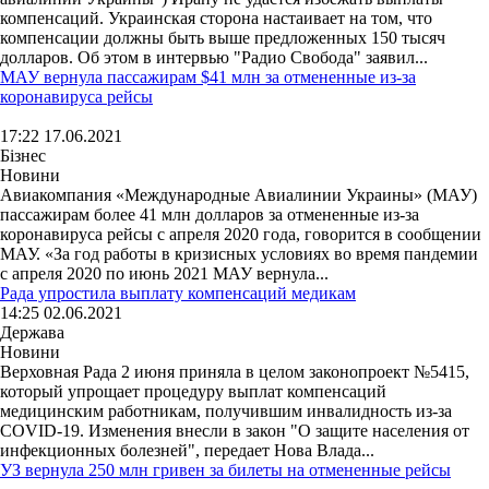
компенсаций. Украинская сторона настаивает на том, что
компенсации должны быть выше предложенных 150 тысяч
долларов. Об этом в интервью "Радио Свобода" заявил...
МАУ вернула пассажирам $41 млн за отмененные из-за
коронавируса рейсы
17:22 17.06.2021
Бізнес
Новини
Авиакомпания «Международные Авиалинии Украины» (МАУ)
пассажирам более 41 млн долларов за отмененные из-за
коронавируса рейсы с апреля 2020 года, говорится в сообщении
МАУ. «За год работы в кризисных условиях во время пандемии
с апреля 2020 по июнь 2021 МАУ вернула...
Рада упростила выплату компенсаций медикам
14:25 02.06.2021
Держава
Новини
Верховная Рада 2 июня приняла в целом законопроект №5415,
который упрощает процедуру выплат компенсаций
медицинским работникам, получившим инвалидность из-за
COVID-19. Изменения внесли в закон "О защите населения от
инфекционных болезней", передает Нова Влада...
УЗ вернула 250 млн гривен за билеты на отмененные рейсы