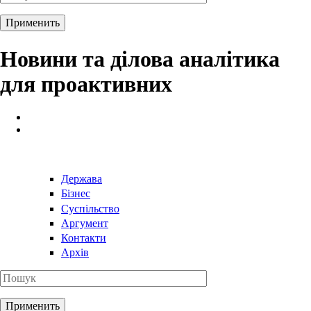
Новини та ділова аналітика
для проактивних
Держава
Бізнес
Суспільство
Аргумент
Контакти
Архів