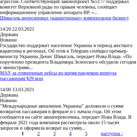
агрессии. Соответствующий законопроект №5177 поддержал
комитет Верховной рады по правам человека, сообщает
информационное управление аппарата ВР. «...
Шмыгаль анонсировал «карантинные» компенсации бизнесу
14:20 22.03.2021
Держава
Новини
Государство поддержит население Украины в период жесткого
карантина в регионах. Об этом в Telegram сообщил премьер-
министр Украины Денис Шмыгаль, передает Нова Влада. «По
поручению президента Владимира Зеленского обсудили сегодня
с министрами...
МАУ за отмененные рейсы во время пандемии вернула
пассажирам $29 млн
14:00 13.03.2021
Держава
Новини
"Международные авиалинии Украины" доложили о сумме
возвратов пассажирам в феврале и с начала года. Об этом
сообщается на сайте авиаперевозчика, передает Нова Влада. В
феврале 2021 года компания рассмотрела около 15 тысяч
запросов и оформила возврат на сумму...
1
2
3
4
5
наступна ›