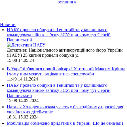
остання »
Страницы
Новини
НАБУ провело обшуки в Генштабі та у колишнього
командувача військ зв’язку ЗСУ: при чому тут Сергій
Пашинський
Детективи Національного антикорупційного бюро України
(НАБУ) 25 квітня провели обшуки у...
15:08
14.05.24
В Україні з'явився новий олігарх? Хто такий Максим Кріппа
і чому ним можуть зацікавитись спецслужби
11:49
14.11.2024
НАБУ провело обшуки в Генштабі та у колишнього
командувача військ зв’язку ЗСУ: при чому тут Сергій
Пашинський
15:08
14.05.2024
Наталія Холоденко взяла участь у благодійному проєкті для
українських дітей-сиріт
18:31
15.03.2024
Мобілізація обмежено придатних в Україні. Що це означає і