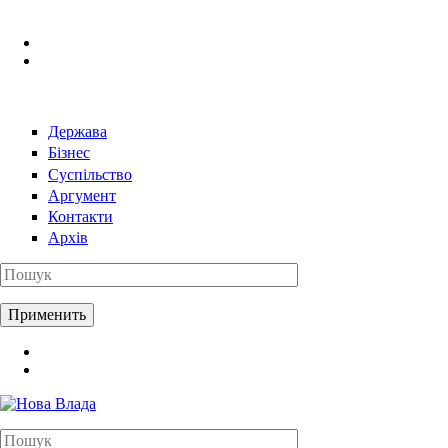
Перейти к основному содержанию
Держава
Бізнес
Суспільство
Аргумент
Контакти
Архів