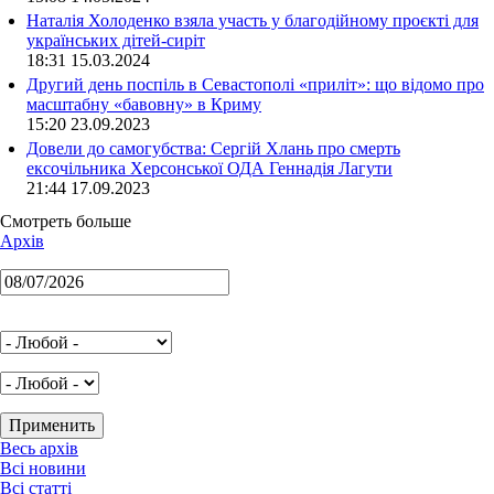
Наталія Холоденко взяла участь у благодійному проєкті для
українських дітей-сиріт
18:31 15.03.2024
Другий день поспіль в Севастополі «приліт»: що відомо про
масштабну «бавовну» в Криму
15:20 23.09.2023
Довели до самогубства: Сергій Хлань про смерть
ексочільника Херсонської ОДА Геннадія Лагути
21:44 17.09.2023
Смотреть больше
Архів
Весь архів
Всі новини
Всі статті