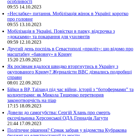
особливості
09:55
14.10.2023
«Неслабке» питання. Мобілізація жінок в Україні: коротко
про головне
09:55
13.10.2023
Мобілізація в Україні. Повістки в парку, відсрочка з
«доказами» та покарання для ухилянтів
09:59
12.10.2023
Другий день поспіль в Севастополі «приліт»: що відомо про
масштабну «бавовну» в Криму
15:20
23.09.2023
Як росіянам вдалося швидко вторгнутись в Україну з
окупованого Криму? Журналісти ВВС дізнались подробиці
справи
08:01
22.09.2023
Бійки в ВР, Таїланд під час війни, історії з “ботофермами” та
колцентрами: як Микола Тищенко перетворив
законотворчість на піар
17:15
18.09.2023
Довели до самогубства: Сергій Хлань про смерть
ексочільника Херсонської ОДА Геннадія Лагути
21:44
17.09.2023
Політичне рішення? Єрмак забрав у відомства Кубракова
бюджет на електростанції та мости