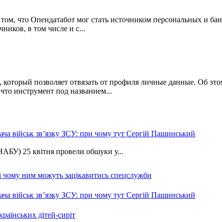
ом, что Опендатабот мог стать источником персональных и бан
иков, в том числе и с...
й, который позволяет отвязать от профиля личные данные. Об э
что инструмент под названием...
ча військ зв’язку ЗСУ: при чому тут Сергій Пашинський
АБУ) 25 квітня провели обшуки у...
 і чому ним можуть зацікавитись спецслужби
ча військ зв’язку ЗСУ: при чому тут Сергій Пашинський
країнських дітей-сиріт