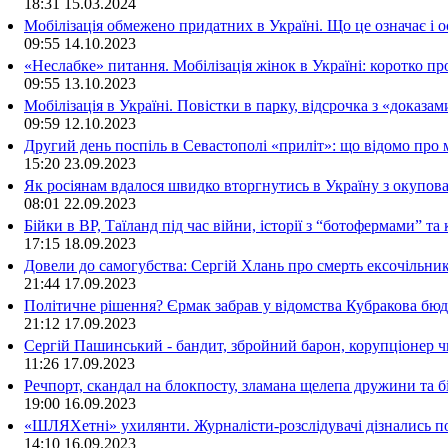
18:31
15.03.2024
Мобілізація обмежено придатних в Україні. Що це означає і 
09:55
14.10.2023
«Неслабке» питання. Мобілізація жінок в Україні: коротко пр
09:55
13.10.2023
Мобілізація в Україні. Повістки в парку, відсрочка з «доказа
09:59
12.10.2023
Другий день поспіль в Севастополі «приліт»: що відомо про
15:20
23.09.2023
Як росіянам вдалося швидко вторгнутись в Україну з окупо
08:01
22.09.2023
Бійки в ВР, Таїланд під час війни, історії з “ботофермами” 
17:15
18.09.2023
Довели до самогубства: Сергій Хлань про смерть ексочільни
21:44
17.09.2023
Політичне рішення? Єрмак забрав у відомства Кубракова бюдж
21:12
17.09.2023
Сергій Пашинський - бандит, збройний барон, корупціонер ч
11:26
17.09.2023
Речпорт, скандал на блокпосту, зламана щелепа дружини та 
19:00
16.09.2023
«ШЛЯХетні» ухилянти. Журналісти-розслідувачі дізнались под
14:10
16.09.2023