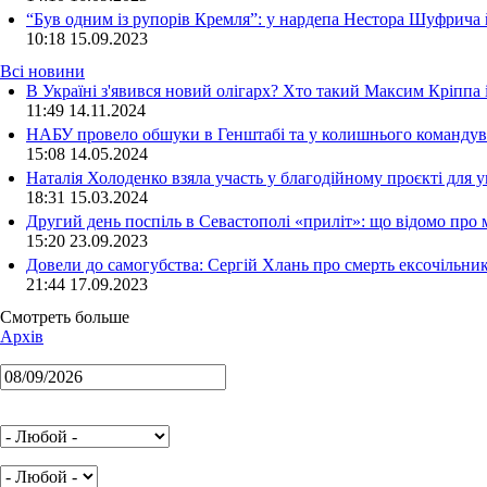
“Був одним із рупорів Кремля”: у нардепа Нестора Шуфрича
10:18
15.09.2023
Всі новини
В Україні з'явився новий олігарх? Хто такий Максим Кріппа
11:49 14.11.2024
НАБУ провело обшуки в Генштабі та у колишнього командува
15:08 14.05.2024
Наталія Холоденко взяла участь у благодійному проєкті для у
18:31 15.03.2024
Другий день поспіль в Севастополі «приліт»: що відомо про
15:20 23.09.2023
Довели до самогубства: Сергій Хлань про смерть ексочільни
21:44 17.09.2023
Смотреть больше
Архів