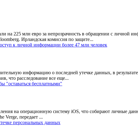
ли на 225 млн евро за непрозрачность в обращении с личной и
loomberg. Ирландская комиссия по защите...
оступ к личной информации более 47 млн человек
ительную информацию о последней утечке данных, в результате
ив, что расследование все еще...
обы "оставаться бесплатными"
омления на операционную систему iOS, что собирают личные дан
 Verge, передает ...
утечке персональных данных