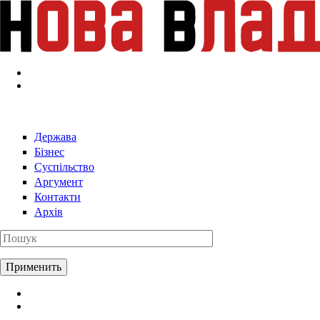
Перейти к основному содержанию
Держава
Бізнес
Суспільство
Аргумент
Контакти
Архів