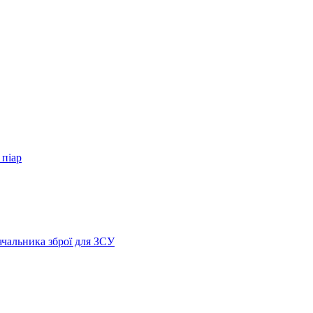
 піар
ачальника зброї для ЗСУ