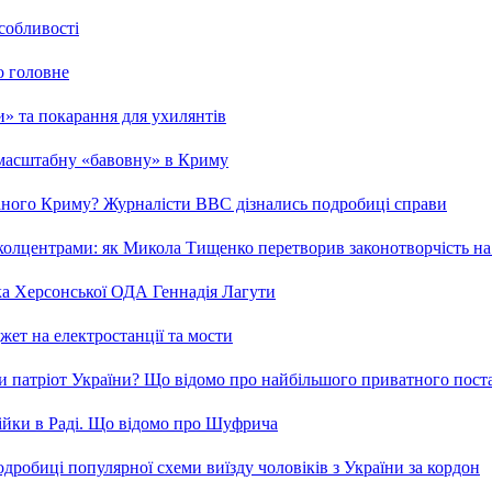
особливості
о головне
ми» та покарання для ухилянтів
 масштабну «бавовну» в Криму
ваного Криму? Журналісти ВВС дізнались подробиці справи
та колцентрами: як Микола Тищенко перетворив законотворчість на
ка Херсонської ОДА Геннадія Лагути
ет на електростанції та мости
и патріот України? Що відомо про найбільшого приватного пост
бійки в Раді. Що відомо про Шуфрича
робиці популярної схеми виїзду чоловіків з України за кордон