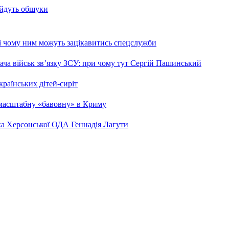
 йдуть обшуки
 і чому ним можуть зацікавитись спецслужби
ча військ зв’язку ЗСУ: при чому тут Сергій Пашинський
країнських дітей-сиріт
 масштабну «бавовну» в Криму
ка Херсонської ОДА Геннадія Лагути