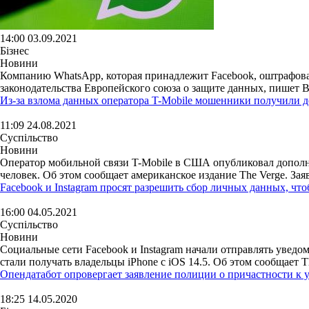
14:00 03.09.2021
Бізнес
Новини
Компанию WhatsApp, которая принадлежит Facebook, оштрафова
законодательства Европейского союза о защите данных, пишет B
Из-за взлома данных оператора T-Mobile мошенники получили д
11:09 24.08.2021
Суспільство
Новини
Оператор мобильной связи T-Mobile в США опубликовал дополн
человек. Об этом сообщает американское издание The Verge. Заяв
Facebook и Instagram просят разрешить сбор личных данных, чт
16:00 04.05.2021
Суспільство
Новини
Социальные сети Facebook и Instagram начали отправлять увед
стали получать владельцы iPhone с iOS 14.5. Об этом сообщает The
Опендатабот опровергает заявление полиции о причастности к 
18:25 14.05.2020