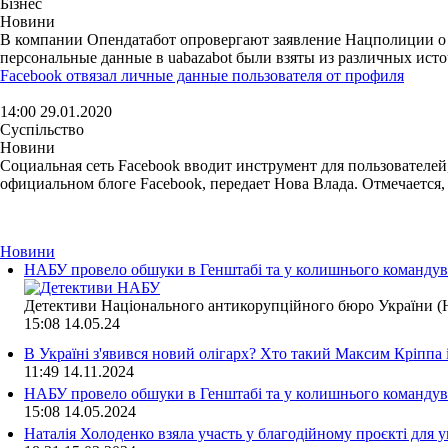
Бізнес
Новини
В компании Опендатабот опровергают заявление Нацполиции о т
персональные данные в uabazabot были взяты из различных источн
Facebook отвязал личные данные пользователя от профиля
14:00 29.01.2020
Суспільство
Новини
Социальная сеть Facebook вводит инструмент для пользователе
официальном блоге Facebook, передает Нова Влада. Отмечается, 
Новини
НАБУ провело обшуки в Генштабі та у колишнього командува
Детективи Національного антикорупційного бюро України (Н
15:08
14.05.24
В Україні з'явився новий олігарх? Хто такий Максим Кріппа
11:49
14.11.2024
НАБУ провело обшуки в Генштабі та у колишнього командува
15:08
14.05.2024
Наталія Холоденко взяла участь у благодійному проєкті для у