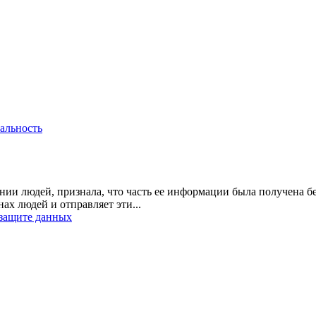
альность
нии людей, признала, что часть ее информации была получена б
х людей и отправляет эти...
 защите данных