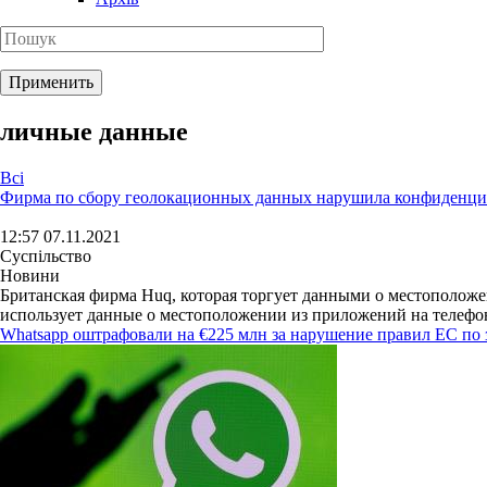
личные данные
Всі
Фирма по сбору геолокационных данных нарушила конфиденци
12:57 07.11.2021
Суспільство
Новини
Британская фирма Huq, которая торгует данными о местоположе
использует данные о местоположении из приложений на телефона
Whatsapp оштрафовали на €225 млн за нарушение правил ЕС по