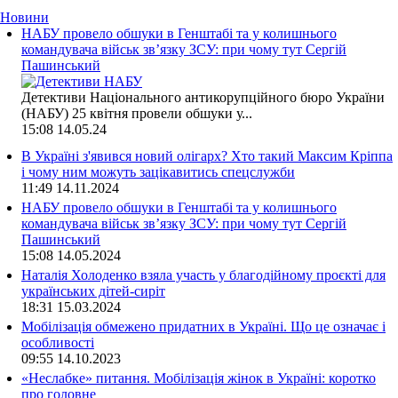
Новини
НАБУ провело обшуки в Генштабі та у колишнього
командувача військ зв’язку ЗСУ: при чому тут Сергій
Пашинський
Детективи Національного антикорупційного бюро України
(НАБУ) 25 квітня провели обшуки у...
15:08
14.05.24
В Україні з'явився новий олігарх? Хто такий Максим Кріппа
і чому ним можуть зацікавитись спецслужби
11:49
14.11.2024
НАБУ провело обшуки в Генштабі та у колишнього
командувача військ зв’язку ЗСУ: при чому тут Сергій
Пашинський
15:08
14.05.2024
Наталія Холоденко взяла участь у благодійному проєкті для
українських дітей-сиріт
18:31
15.03.2024
Мобілізація обмежено придатних в Україні. Що це означає і
особливості
09:55
14.10.2023
«Неслабке» питання. Мобілізація жінок в Україні: коротко
про головне