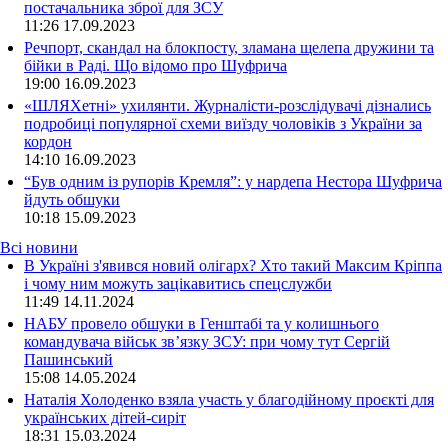
постачальника зброї для ЗСУ
11:26
17.09.2023
Речпорт, скандал на блокпосту, зламана щелепа дружини та
бійки в Раді. Що відомо про Шуфрича
19:00
16.09.2023
«ШЛЯХетні» ухилянти. Журналісти-розслідувачі дізнались
подробиці популярної схеми виїзду чоловіків з України за
кордон
14:10
16.09.2023
“Був одним із рупорів Кремля”: у нардепа Нестора Шуфрича
йдуть обшуки
10:18
15.09.2023
Всі новини
В Україні з'явився новий олігарх? Хто такий Максим Кріппа
і чому ним можуть зацікавитись спецслужби
11:49 14.11.2024
НАБУ провело обшуки в Генштабі та у колишнього
командувача військ зв’язку ЗСУ: при чому тут Сергій
Пашинський
15:08 14.05.2024
Наталія Холоденко взяла участь у благодійному проєкті для
українських дітей-сиріт
18:31 15.03.2024