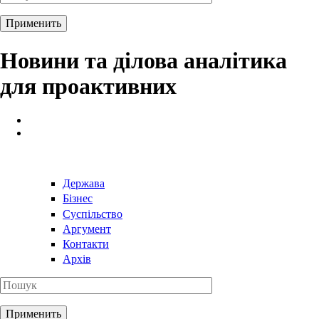
Новини та ділова аналітика
для проактивних
Держава
Бізнес
Суспільство
Аргумент
Контакти
Архів