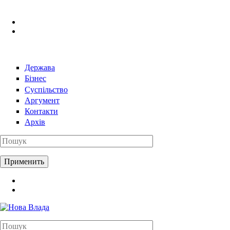
Перейти к основному содержанию
Держава
Бізнес
Суспільство
Аргумент
Контакти
Архів