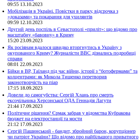
09:55
13.10.2023
Мобілізація в Україні. Повістки в парку, відсрочка з
«доказами» та покарання для ухилянтів
09:59
12.10.2023
Другий день поспіль в Севастополі «приліт»: що відомо про
масштабну «бавовну» в Криму
15:20
23.09.2023
Як росіянам вдалося швидко вторгнутись в Україну з
окупованого Криму? Журналісти ВВС дізнались подробиці
справи
08:01
22.09.2023
Бійки в ВР, Таїланд під час війни, історії з “ботофермами” та
колцентрами: як Микола Тищенко перетворив
законотворчість на піар
17:15
18.09.2023
Довели до самогубства: Сергій Хлань про смерть
ексочільника Херсонської ОДА Геннадія Лагути
21:44
17.09.2023
Політичне рішення? Єрмак забрав у відомства Кубракова
бюджет на електростанції та мости
21:12
17.09.2023
Сергій Пашинський - бандит, збройний барон, корупціонер
чи патріот України? Що відомо про найбільшого приватного