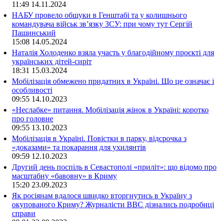
11:49
14.11.2024
НАБУ провело обшуки в Генштабі та у колишнього
командувача військ зв’язку ЗСУ: при чому тут Сергій
Пашинський
15:08
14.05.2024
Наталія Холоденко взяла участь у благодійному проєкті для
українських дітей-сиріт
18:31
15.03.2024
Мобілізація обмежено придатних в Україні. Що це означає і
особливості
09:55
14.10.2023
«Неслабке» питання. Мобілізація жінок в Україні: коротко
про головне
09:55
13.10.2023
Мобілізація в Україні. Повістки в парку, відсрочка з
«доказами» та покарання для ухилянтів
09:59
12.10.2023
Другий день поспіль в Севастополі «приліт»: що відомо про
масштабну «бавовну» в Криму
15:20
23.09.2023
Як росіянам вдалося швидко вторгнутись в Україну з
окупованого Криму? Журналісти ВВС дізнались подробиці
справи