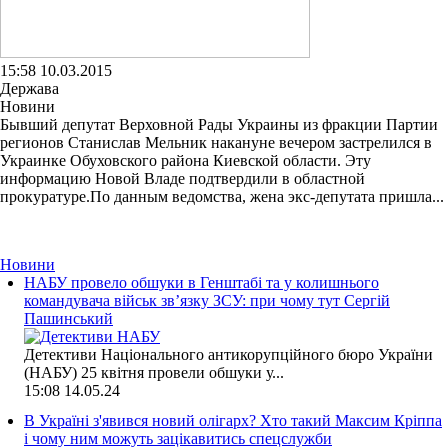
15:58 10.03.2015
Держава
Новини
Бывший депутат Верховной Рады Украины из фракции Партии
регионов Станислав Мельник накануне вечером застрелился в
Украинке Обуховского района Киевской области. Эту
информацию Новой Владе подтвердили в областной
прокуратуре.По данным ведомства, жена экс-депутата пришла...
Новини
НАБУ провело обшуки в Генштабі та у колишнього
командувача військ зв’язку ЗСУ: при чому тут Сергій
Пашинський
Детективи Національного антикорупційного бюро України
(НАБУ) 25 квітня провели обшуки у...
15:08
14.05.24
В Україні з'явився новий олігарх? Хто такий Максим Кріппа
і чому ним можуть зацікавитись спецслужби