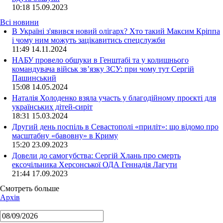
10:18
15.09.2023
Всі новини
В Україні з'явився новий олігарх? Хто такий Максим Кріппа
і чому ним можуть зацікавитись спецслужби
11:49 14.11.2024
НАБУ провело обшуки в Генштабі та у колишнього
командувача військ зв’язку ЗСУ: при чому тут Сергій
Пашинський
15:08 14.05.2024
Наталія Холоденко взяла участь у благодійному проєкті для
українських дітей-сиріт
18:31 15.03.2024
Другий день поспіль в Севастополі «приліт»: що відомо про
масштабну «бавовну» в Криму
15:20 23.09.2023
Довели до самогубства: Сергій Хлань про смерть
ексочільника Херсонської ОДА Геннадія Лагути
21:44 17.09.2023
Смотреть больше
Архів