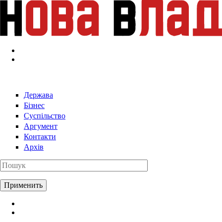
Перейти к основному содержанию
Держава
Бізнес
Суспільство
Аргумент
Контакти
Архів