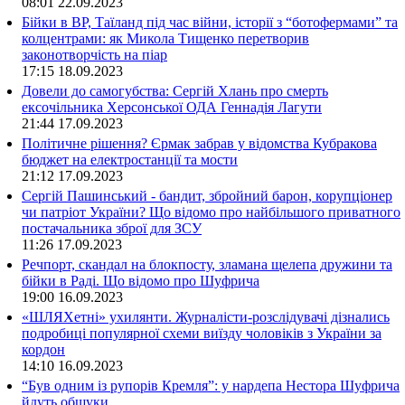
08:01
22.09.2023
Бійки в ВР, Таїланд під час війни, історії з “ботофермами” та
колцентрами: як Микола Тищенко перетворив
законотворчість на піар
17:15
18.09.2023
Довели до самогубства: Сергій Хлань про смерть
ексочільника Херсонської ОДА Геннадія Лагути
21:44
17.09.2023
Політичне рішення? Єрмак забрав у відомства Кубракова
бюджет на електростанції та мости
21:12
17.09.2023
Сергій Пашинський - бандит, збройний барон, корупціонер
чи патріот України? Що відомо про найбільшого приватного
постачальника зброї для ЗСУ
11:26
17.09.2023
Речпорт, скандал на блокпосту, зламана щелепа дружини та
бійки в Раді. Що відомо про Шуфрича
19:00
16.09.2023
«ШЛЯХетні» ухилянти. Журналісти-розслідувачі дізнались
подробиці популярної схеми виїзду чоловіків з України за
кордон
14:10
16.09.2023
“Був одним із рупорів Кремля”: у нардепа Нестора Шуфрича
йдуть обшуки