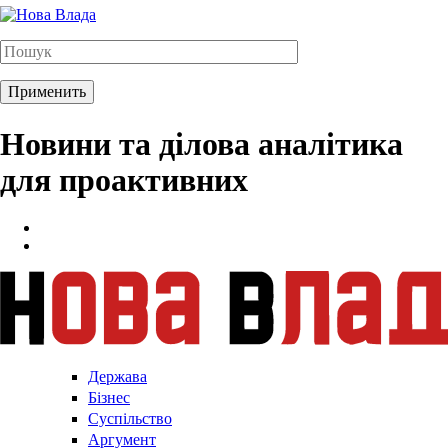
Новини та ділова аналітика
для проактивних
Держава
Бізнес
Суспільство
Аргумент