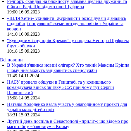
Речпорт, скандал на блокпосту, зламана щелепа дружини та
бійки в Раді. Що відомо про Шуфрича
19:00
16.09.2023
«ШЛЯХетні» ухилянти. Журналісти-розслідувачі дізнались
подробиці популярної схеми виїзду чоловіків з України за
кордон
14:10
16.09.2023
“Був одним із рупорів Кремля”: у нардепа Нестора Шуфрича
йдуть обшуки
10:18
15.09.2023
Всі новини
В Україні з'явився новий олігарх? Хто такий Максим Кріппа
і чому ним можуть зацікавитись спецслужби
11:49 14.11.2024
НАБУ провело обшуки в Генштабі та у колишнього
командувача військ зв’язку ЗСУ: при чому тут Сергій
Пашинський
15:08 14.05.2024
Наталія Холоденко взяла участь у благодійному проєкті для
українських дітей-сиріт
18:31 15.03.2024
Другий день поспіль в Севастополі «приліт»: що відомо про
масштабну «бавовну» в Криму