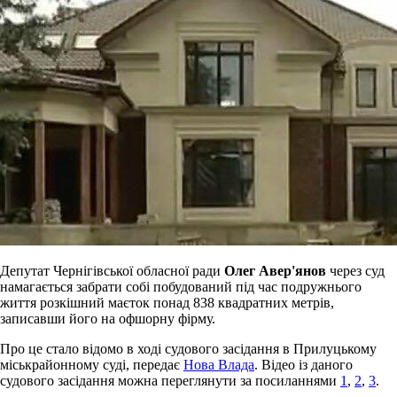
Депутат Чернігівської обласної ради
Олег Авер
'
янов
через суд
намагається забрати собі побудований під час подружнього
життя розкішний маєток понад 838 квадратних метрів,
записавши його на офшорну фірму.
Про це стало відомо в ході судового засідання в Прилуцькому
міськрайонному суді, передає
Нова Влада
. Відео із даного
судового засідання можна переглянути за посиланнями
1
,
2
,
3
.