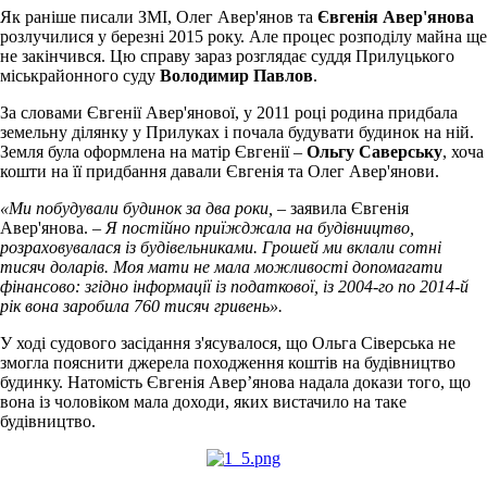
Як раніше писали ЗМІ, Олег Авер'янов та
Євгенія Авер
'
янова
розлучилися у березні 2015 року. Але процес розподілу майна ще
не закінчився. Цю справу зараз розглядає суддя Прилуцького
міськрайонного суду
Володимир Павлов
.
За словами Євгенії Авер'янової, у 2011 році родина придбала
земельну ділянку у Прилуках і почала будувати будинок на ній.
Земля була оформлена на матір Євгенії –
Ольгу Саверську
, хоча
кошти на її придбання давали Євгенія та Олег Авер'янови.
«Ми побудували будинок за два роки,
– заявила Євгенія
Авер'янова.
– Я постійно приїжджала на будівництво,
розраховувалася із будівельниками. Грошей ми вклали
сотні
тисяч
доларів. Моя мати не мала можливості допомагати
фінансово: згідно інформації із податкової, із 2004-го по 2014-й
рік вона заробила 760 тисяч гривень».
У ході судового засідання з'ясувалося, що Ольга Сіверська не
змогла пояснити джерела походження коштів на будівництво
будинку. Натомість Євгенія Авер’янова надала докази того, що
вона із чоловіком мала доходи, яких вистачило на таке
будівництво.