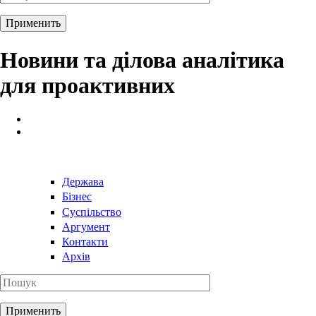
Новини та ділова аналітика
для проактивних
Держава
Бізнес
Суспільство
Аргумент
Контакти
Архів