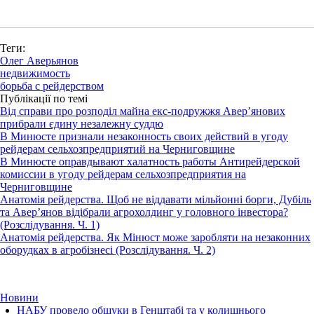
Теги:
Олег Аверьянов
недвижимость
борьба с рейдерством
Публікації по темі
Від справи про розподіл майна екс-подружжя Авер’янових
прибрали єдину незалежну суддю
В Минюсте признали незаконность своих действий в угоду
рейдерам сельхозпредприятий на Черниговщине
В Минюсте оправдывают халатность работы Антирейдерской
комиссии в угоду рейдерам сельхозпредприятия на
Черниговщине
Анатомія рейдерства. Щоб не віддавати мільйонні борги, Дубіль
та Авер’янов відібрали агрохолдинг у головного інвестора?
(Розслідування. Ч. 1)
Анатомія рейдерства. Як Мінюст може заробляти на незаконних
оборудках в агробізнесі (Розслідування. Ч. 2)
Новини
НАБУ провело обшуки в Генштабі та у колишнього