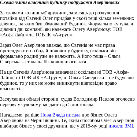
Схема зміни власників будинку подружжя Авер
'
янових
За словами колишньої дружини, за місяць до розлучення
потайки від Євгенії Олег придбав у своєї тещі кілька земельних
ділянок, на яких був збудований будинок. Формально купували
ділянки дві компанії, які належать Олегу Авер'янову: ТОВ
«Асфа Лайн» та ТОВ ІК «А-груп».
Зараз Олег Авер'янов вважає, що Євгенія не має права
претендувати на бодай половину будинку, оскільки він
формально родині уже не належить. А його теща – Ольга
Сіверська – стала на бік колишнього зятя.
На це Євгенія Авер'янова зазначила: оскільки ні ТОВ «Асфа-
Лайн», ні ТОВ «ІК «А-Груп», ні Ольга Саверська – не будували
будинок, то у них не може виникнути відповідне право
власності.
Заслухавши обидві сторони, суддя Володимир Павлов оголосив
перерву у судовому засіданні до 5 листопада.
Нагадаємо, раніше
Нова Влада писала
про бізнес Олега
Авер'янова на Чернігівщині. Те, яким способом Олег Авер'янов
відбирає бізнес у своєї дружини, ще у 2015-му році
писали ЗМІ
.