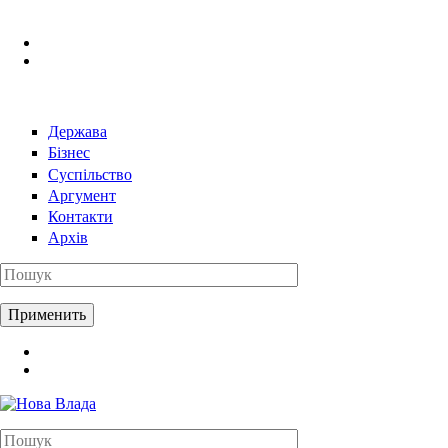
Перейти к основному содержанию
Держава
Бізнес
Суспільство
Аргумент
Контакти
Архів