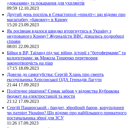
«доказами» та покарання для ухилянтів
09:59
12.10.2023
Другий день поспіль в Севастополі «приліт»: що відомо про
масштабну «бавовну» в Криму
15:20
23.09.2023
Як росіянам вдалося швидко вторгнутись в Україну з
окупованого Криму? Журналісти ВВС дізнались подробиці
справи
08:01
22.09.2023
Бійки в ВР, Таїланд під час війни, історії з “ботофермами” та
колцентрами: як Микола Тищенко перетворив
законотворчість на піар
17:15
18.09.2023
Довели до самогубства: Сергій Хлань про смерть
ексочільника Херсонської ОДА Геннадія Лагути
21:44
17.09.2023
Політичне рішення? Єрмак забрав у відомства Кубракова
бюджет на електростанції та мости
21:12
17.09.2023
Сергій Пашинський - бандит, збройний барон, корупціонер
чи патріот України? Що відомо про найбільшого приватного
постачальника зброї для ЗСУ
11:26
17.09.2023