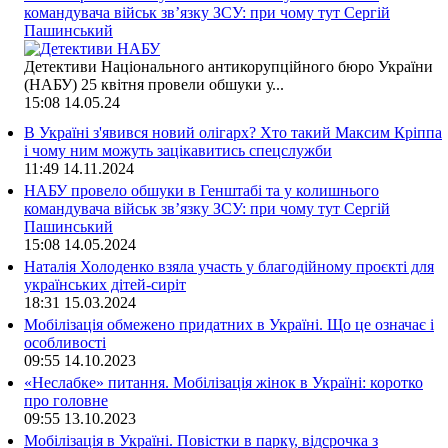
командувача військ зв’язку ЗСУ: при чому тут Сергій
Пашинський
Детективи Національного антикорупційного бюро України
(НАБУ) 25 квітня провели обшуки у...
15:08
14.05.24
В Україні з'явився новий олігарх? Хто такий Максим Кріппа
і чому ним можуть зацікавитись спецслужби
11:49
14.11.2024
НАБУ провело обшуки в Генштабі та у колишнього
командувача військ зв’язку ЗСУ: при чому тут Сергій
Пашинський
15:08
14.05.2024
Наталія Холоденко взяла участь у благодійному проєкті для
українських дітей-сиріт
18:31
15.03.2024
Мобілізація обмежено придатних в Україні. Що це означає і
особливості
09:55
14.10.2023
«Неслабке» питання. Мобілізація жінок в Україні: коротко
про головне
09:55
13.10.2023
Мобілізація в Україні. Повістки в парку, відсрочка з