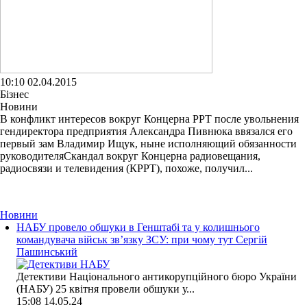
10:10 02.04.2015
Бізнес
Новини
В конфликт интересов вокруг Концерна РРТ после увольнения
гендиректора предприятия Александра Пивнюка ввязался его
первый зам Владимир Ищук, ныне исполняющий обязанности
руководителяСкандал вокруг Концерна радиовещания,
радиосвязи и телевидения (КРРТ), похоже, получил...
Новини
НАБУ провело обшуки в Генштабі та у колишнього
командувача військ зв’язку ЗСУ: при чому тут Сергій
Пашинський
Детективи Національного антикорупційного бюро України
(НАБУ) 25 квітня провели обшуки у...
15:08
14.05.24