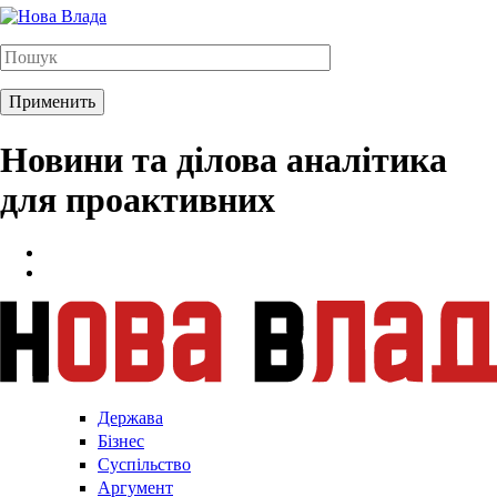
Новини та ділова аналітика
для проактивних
Держава
Бізнес
Суспільство
Аргумент