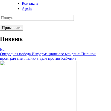
Контакти
Архів
Пивнюк
Всі
Очередная победа Информационного майдана: Пивнюк
проиграл апелляцию в деле против Кабмина