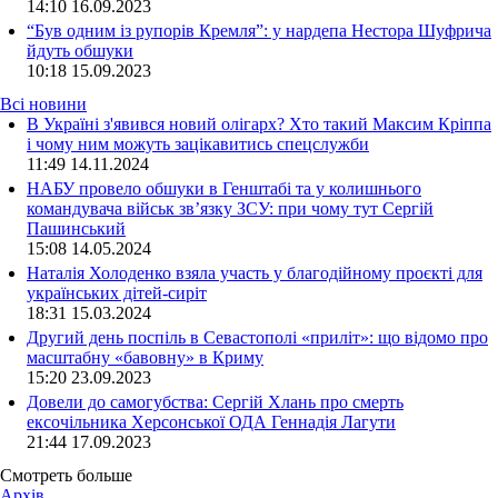
14:10
16.09.2023
“Був одним із рупорів Кремля”: у нардепа Нестора Шуфрича
йдуть обшуки
10:18
15.09.2023
Всі новини
В Україні з'явився новий олігарх? Хто такий Максим Кріппа
і чому ним можуть зацікавитись спецслужби
11:49 14.11.2024
НАБУ провело обшуки в Генштабі та у колишнього
командувача військ зв’язку ЗСУ: при чому тут Сергій
Пашинський
15:08 14.05.2024
Наталія Холоденко взяла участь у благодійному проєкті для
українських дітей-сиріт
18:31 15.03.2024
Другий день поспіль в Севастополі «приліт»: що відомо про
масштабну «бавовну» в Криму
15:20 23.09.2023
Довели до самогубства: Сергій Хлань про смерть
ексочільника Херсонської ОДА Геннадія Лагути
21:44 17.09.2023
Смотреть больше
Архів