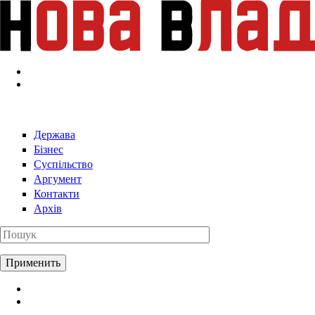
Перейти к основному содержанию
Держава
Бізнес
Суспільство
Аргумент
Контакти
Архів