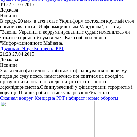
19:22 21.05.2015
Держава
Новини
В среду, 20 мая, в агентстве Укринформ состоялся круглый стол,
организованный "Информационным Майданом", на тему
"Законы Украины и коррумпированные судьи: изменилось ли
что-то со времен Януковича?".Как сообщил лидер
"Информационного Майдана...
Двуликий Янус Концерна РРТ
21:28 27.04.2015
Держава
Новини
Звільнений фактично за саботаж та фінансування тероризму
подав до суду позов, намагаючись поновитися на посаді та
призупинити ротацію в керівництві стратегічного
держпідприємства.Обвинувачений у фінансуванні терористів і
корупції Півнюк робить ставку на реванш?Як стало...
Скандал вокруг Концерна РРТ набирает новые обороты