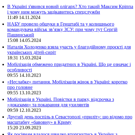
В Україні з'явився новий олігарх? Хто такий Максим Кріппа
і чому ним можуть зацікавитись спецслужби
11:49
14.11.2024
НАБУ провело обшуки в Генштабі та у колишнього
командувача військ зв’язку ЗСУ: при чому тут Сергій
Пашинський
15:08
14.05.2024
Наталія Холоденко взяла участь у благодійному проєкті для
українських дітей-сиріт
18:31
15.03.2024
Мобілізація обмежено придатних в Україні. Що це означає і
особливості
09:55
14.10.2023
«Неслабке» питання. Мобілізація жінок в Україні: коротко
про головне
09:55
13.10.2023
Мобілізація в Україні. Повістки в парку, відсрочка з
«доказами» та покарання для ухилянтів
09:59
12.10.2023
Другий день поспіль в Севастополі «приліт»: що відомо про
масштабну «бавовну» в Криму
15:20
23.09.2023
Як росіянам вдалося швидко вторгнутись в Україну з