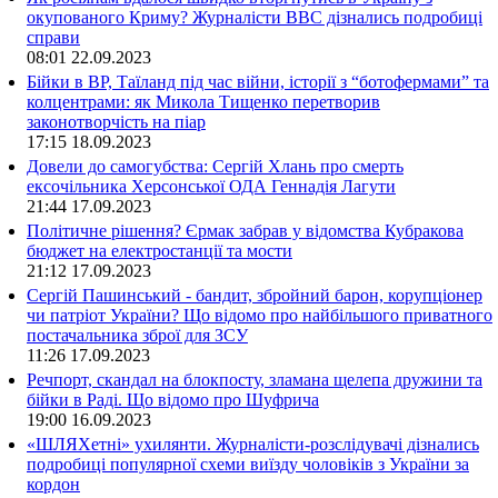
окупованого Криму? Журналісти ВВС дізнались подробиці
справи
08:01
22.09.2023
Бійки в ВР, Таїланд під час війни, історії з “ботофермами” та
колцентрами: як Микола Тищенко перетворив
законотворчість на піар
17:15
18.09.2023
Довели до самогубства: Сергій Хлань про смерть
ексочільника Херсонської ОДА Геннадія Лагути
21:44
17.09.2023
Політичне рішення? Єрмак забрав у відомства Кубракова
бюджет на електростанції та мости
21:12
17.09.2023
Сергій Пашинський - бандит, збройний барон, корупціонер
чи патріот України? Що відомо про найбільшого приватного
постачальника зброї для ЗСУ
11:26
17.09.2023
Речпорт, скандал на блокпосту, зламана щелепа дружини та
бійки в Раді. Що відомо про Шуфрича
19:00
16.09.2023
«ШЛЯХетні» ухилянти. Журналісти-розслідувачі дізнались
подробиці популярної схеми виїзду чоловіків з України за
кордон