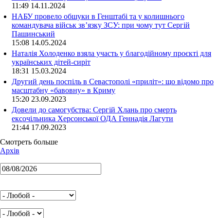
11:49 14.11.2024
НАБУ провело обшуки в Генштабі та у колишнього
командувача військ зв’язку ЗСУ: при чому тут Сергій
Пашинський
15:08 14.05.2024
Наталія Холоденко взяла участь у благодійному проєкті для
українських дітей-сиріт
18:31 15.03.2024
Другий день поспіль в Севастополі «приліт»: що відомо про
масштабну «бавовну» в Криму
15:20 23.09.2023
Довели до самогубства: Сергій Хлань про смерть
ексочільника Херсонської ОДА Геннадія Лагути
21:44 17.09.2023
Смотреть больше
Архів