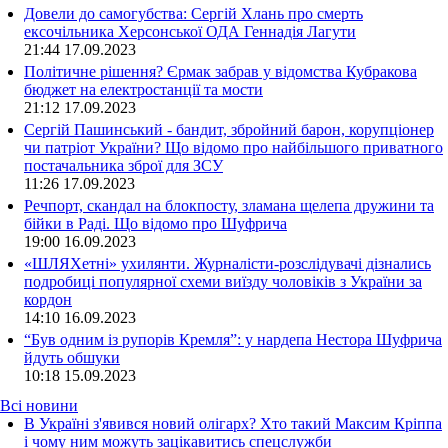
Довели до самогубства: Сергій Хлань про смерть
ексочільника Херсонської ОДА Геннадія Лагути
21:44
17.09.2023
Політичне рішення? Єрмак забрав у відомства Кубракова
бюджет на електростанції та мости
21:12
17.09.2023
Сергій Пашинський - бандит, збройний барон, корупціонер
чи патріот України? Що відомо про найбільшого приватного
постачальника зброї для ЗСУ
11:26
17.09.2023
Речпорт, скандал на блокпосту, зламана щелепа дружини та
бійки в Раді. Що відомо про Шуфрича
19:00
16.09.2023
«ШЛЯХетні» ухилянти. Журналісти-розслідувачі дізнались
подробиці популярної схеми виїзду чоловіків з України за
кордон
14:10
16.09.2023
“Був одним із рупорів Кремля”: у нардепа Нестора Шуфрича
йдуть обшуки
10:18
15.09.2023
Всі новини
В Україні з'явився новий олігарх? Хто такий Максим Кріппа
і чому ним можуть зацікавитись спецслужби