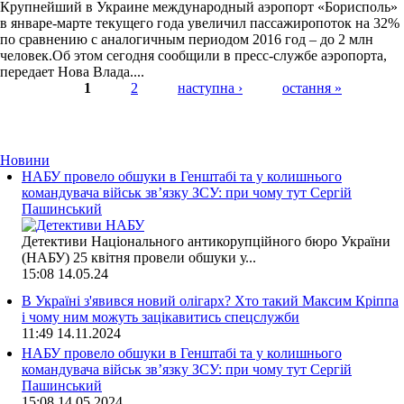
Крупнейший в Украине международный аэропорт «Борисполь»
в январе-марте текущего года увеличил пассажиропоток на 32%
по сравнению с аналогичным периодом 2016 год – до 2 млн
человек.Об этом сегодня сообщили в пресс-службе аэропорта,
передает Нова Влада....
1
2
наступна ›
остання »
Страницы
Новини
НАБУ провело обшуки в Генштабі та у колишнього
командувача військ зв’язку ЗСУ: при чому тут Сергій
Пашинський
Детективи Національного антикорупційного бюро України
(НАБУ) 25 квітня провели обшуки у...
15:08
14.05.24
В Україні з'явився новий олігарх? Хто такий Максим Кріппа
і чому ним можуть зацікавитись спецслужби
11:49
14.11.2024
НАБУ провело обшуки в Генштабі та у колишнього
командувача військ зв’язку ЗСУ: при чому тут Сергій
Пашинський
15:08
14.05.2024