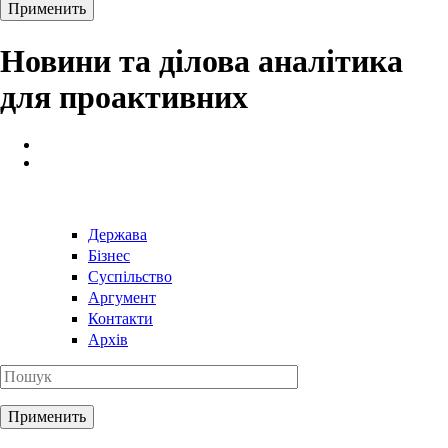
Новини та ділова аналітика
для проактивних
Держава
Бізнес
Суспільство
Аргумент
Контакти
Архів