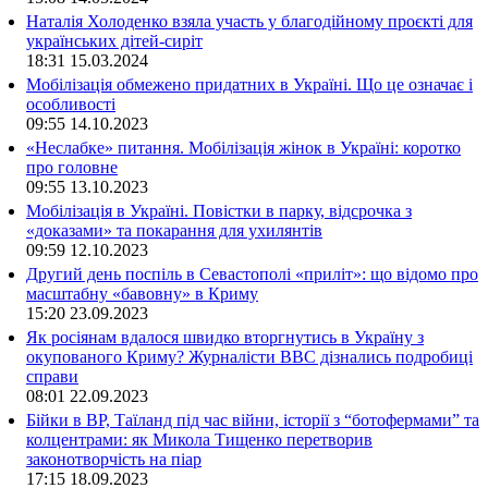
Наталія Холоденко взяла участь у благодійному проєкті для
українських дітей-сиріт
18:31
15.03.2024
Мобілізація обмежено придатних в Україні. Що це означає і
особливості
09:55
14.10.2023
«Неслабке» питання. Мобілізація жінок в Україні: коротко
про головне
09:55
13.10.2023
Мобілізація в Україні. Повістки в парку, відсрочка з
«доказами» та покарання для ухилянтів
09:59
12.10.2023
Другий день поспіль в Севастополі «приліт»: що відомо про
масштабну «бавовну» в Криму
15:20
23.09.2023
Як росіянам вдалося швидко вторгнутись в Україну з
окупованого Криму? Журналісти ВВС дізнались подробиці
справи
08:01
22.09.2023
Бійки в ВР, Таїланд під час війни, історії з “ботофермами” та
колцентрами: як Микола Тищенко перетворив
законотворчість на піар
17:15
18.09.2023