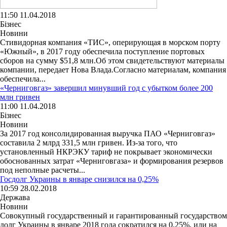
11:50 11.04.2018
Бізнес
Новини
Стивидорная компания «ТИС», оперирующая в морском порту
«Южный», в 2017 году обеспечила поступление портовых
сборов на сумму $51,8 млн.Об этом свидетельствуют материалы
компании, передает Нова Влада.Согласно материалам, компания
обеспечила...
«Черниговгаз» завершил минувший год с убытком более 200
млн гривен
11:00 11.04.2018
Бізнес
Новини
За 2017 год консолидированная выручка ПАО «Черниговгаз»
составила 2 млрд 331,5 млн гривен. Из-за того, что
установленный НКРЭКУ тариф не покрывает экономически
обоснованных затрат «Черниговгаза» и формирования резервов
под неполные расчеты...
Госдолг Украины в январе снизился на 0,25%
10:59 28.02.2018
Держава
Новини
Совокупный государственный и гарантированный государством
долг Украины в январе 2018 года сократился на 0,25%, или на