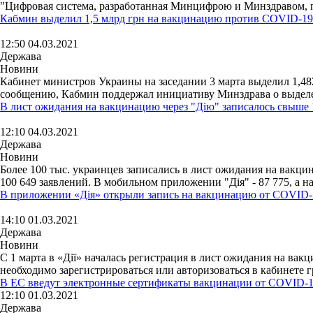
"Цифровая система, разработанная Минцифрою и Минздравом, п
Кабмин выделил 1,5 млрд грн на вакцинацию против COVID-19
12:50 04.03.2021
Держава
Новини
Кабинет министров Украины на заседании 3 марта выделил 1,48
сообщению, Кабмин поддержал инициативу Минздрава о выделен
В лист ожидания на вакцинацию через "Дію" записалось свыше 
12:10 04.03.2021
Держава
Новини
Более 100 тыс. украинцев записались в лист ожидания на вакц
100 649 заявлений. В мобильном приложении "Дія" - 87 775, а на 
В приложении «Дія» открыли запись на вакцинацию от COVID-
14:10 01.03.2021
Держава
Новини
С 1 марта в «Дії» началась регистрация в лист ожидания на в
необходимо зарегистрироваться или авторизоваться в кабинете гра
В ЕС введут электронные сертификаты вакцинации от COVID-
12:10 01.03.2021
Держава