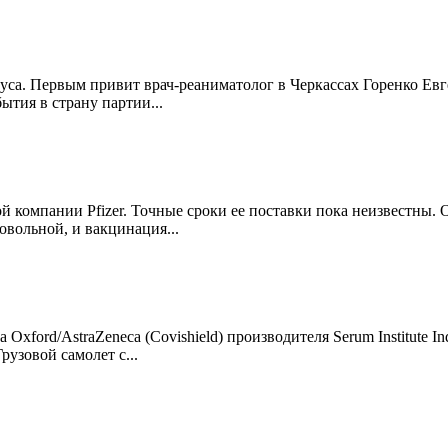
уса. Первым привит врач-реаниматолог в Черкассах Горенко Евг
тия в страну партии...
компании Pfizer. Точные сроки ее поставки пока неизвестны. 
овольной, и вакцинация...
xford/AstraZeneca (Covishield) производителя Serum Institute 
рузовой самолет с...