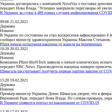
Украина договорилась с компанией NovaVax о поставке дополни
передает Нова Влада. "Успешно завершили переговоры об увелич
В Украине за сутки 4 489 новых случаев инфицирования COVID
09:06 21.02.2021
Держава
Новини
В Украине по состоянию на утро воскресенья зафиксировано 4 4
сообщил министр здравоохранения Украины Максим Степанов, пе
Pfizer начала испытания вакцины от ковида на беременных
10:20 20.02.2021
Держава
Новини
Компании Pfizer-BioNTech заявили о начале клинических испыт
передает NBC News. Производитель вакцины намерен привлечь 
Шмыгаль рассчитывает получить первые партии вакцин от COV
15:20 19.02.2021
Держава
Новини
Премьер-министр Украины Денис Шмыгаль уверен, что в феврале 
Верховной Раде, передает Нова Влада. По словам премьера, укра
В Украине появился портал по вакцинации от COVID-19
12:20 17.02.2021