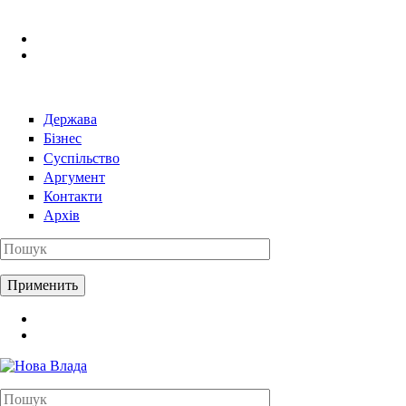
Перейти к основному содержанию
Держава
Бізнес
Суспільство
Аргумент
Контакти
Архів