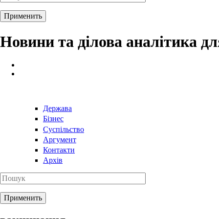
Новини та ділова аналітика д
Держава
Бізнес
Суспільство
Аргумент
Контакти
Архів