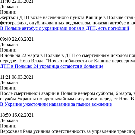
11:40 22.03.2021
Держава
Новини
Жертвой ДТП возле населенного пункта Кашице в Польше стал с
фотографиях, опубликованных ведомством, показан автобус в кюв
В Польше автобус с украинцами попал в ДТП, есть погибший
09:40 22.03.2021
Держава
Новини
В ночь на 22 марта в Польше в ДТП со смертельным исходом по
передает Нова Влада. "Ночью поблизости от Кашице перевернулс
ДТП в Польше: 24 украинца остаются в больнице
11:21 08.03.2021
Держава
Новини
После смертельной аварии в Польше вечером субботы, 6 марта, 
службы Украины по чрезвычайным ситуациям, передает Нова Влад
В Украине ужесточили наказание за пьяное вождение
18:50 16.02.2021
Держава
Новини
Верховная Рада усилила ответственность за управление трансп