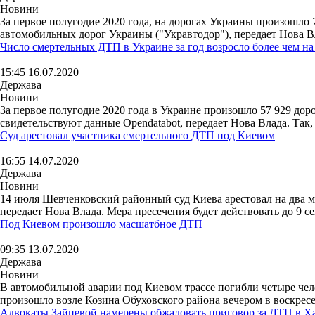
Новини
За первое полугодие 2020 года, на дорогах Украины произошло 
автомобильных дорог Украины ("Укравтодор"), передает Нова В
Число смертельных ДТП в Украине за год возросло более чем н
15:45 16.07.2020
Держава
Новини
За первое полугодие 2020 года в Украине произошло 57 929 дор
свидетельствуют данные Opendatabot, передает Нова Влада. Так,
Суд арестовал участника смертельного ДТП под Киевом
16:55 14.07.2020
Держава
Новини
14 июля Шевченковский районный суд Киева арестовал на два м
передает Нова Влада. Мера пресечения будет действовать до 9 сен
Под Киевом произошло масшатбное ДТП
09:35 13.07.2020
Держава
Новини
В автомобильной аварии под Киевом трассе погибли четыре чел
произошло возле Козина Обуховского района вечером в воскресе
Адвокаты Зайцевой намерены обжаловать приговор за ДТП в Х