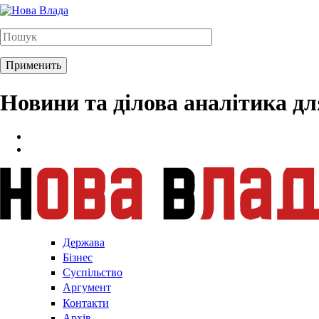
Новини та ділова аналітика д
Держава
Бізнес
Суспільство
Аргумент
Контакти
Архів