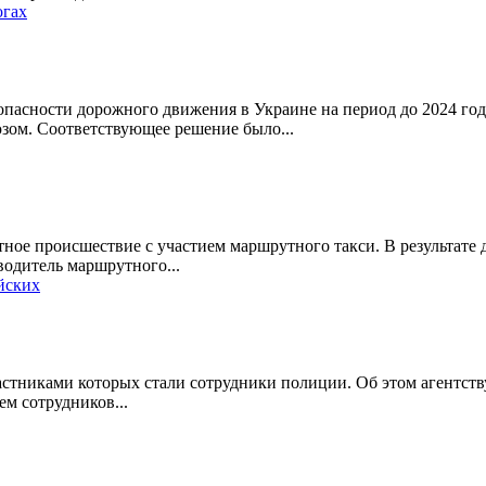
огах
пасности дорожного движения в Украине на период до 2024 го
зом. Соответствующее решение было...
ное происшествие с участием маршрутного такси. В результате д
водитель маршрутного...
йских
частниками которых стали сотрудники полиции. Об этом агентст
ем сотрудников...