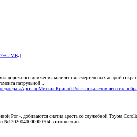
 17% - МВД
ил дорожного движения количество смертельных аварий сократи
мента патрульной...
енеджера «АрселорМиттал Кривой Рог», покалечившего их побр
й Рог», добиваются снятия ареста со служебной Toyota Corol
о №12020040000000704 в отношении...