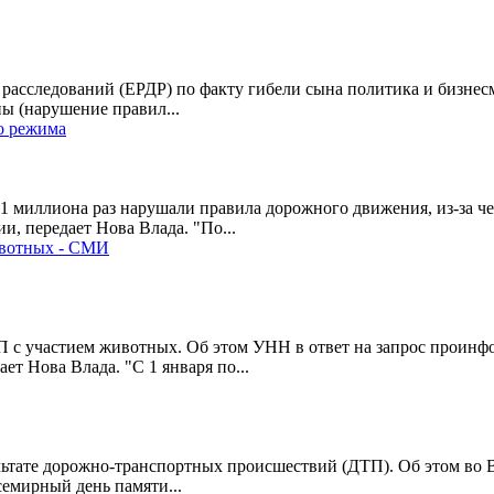
расследований (ЕРДР) по факту гибели сына политика и бизнесм
ы (нарушение правил...
о режима
,1 миллиона раз нарушали правила дорожного движения, из-за ч
и, передает Нова Влада. "По...
ивотных - СМИ
ТП с участием животных. Об этом УНН в ответ на запрос проинф
 Нова Влада. "С 1 января по...
зультате дорожно-транспортных происшествий (ДТП). Об этом в
семирный день памяти...