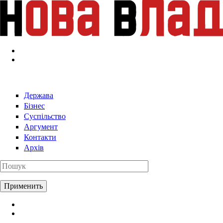
Перейти к основному содержанию
Держава
Бізнес
Суспільство
Аргумент
Контакти
Архів