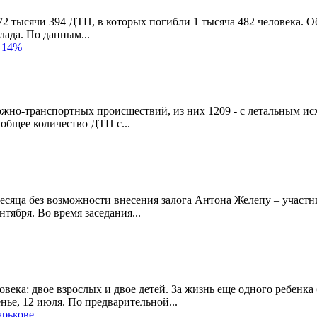
72 тысячи 394 ДТП, в которых погибли 1 тысяча 482 человека. О
лада. По данным...
а 14%
ожно-транспортных происшествий, из них 1209 - с летальным исх
 общее количество ДТП с...
есяца без возможности внесения залога Антона Желепу – участ
тября. Во время заседания...
овека: двое взрослых и двое детей. За жизнь еще одного ребен
нье, 12 июля. По предварительной...
арькове