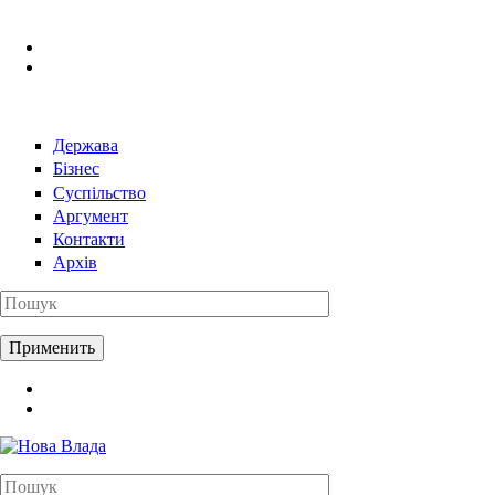
Перейти к основному содержанию
Держава
Бізнес
Суспільство
Аргумент
Контакти
Архів