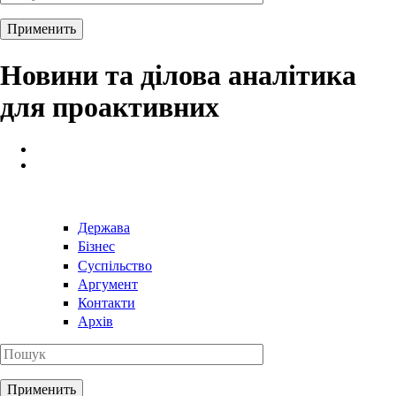
Новини та ділова аналітика
для проактивних
Держава
Бізнес
Суспільство
Аргумент
Контакти
Архів