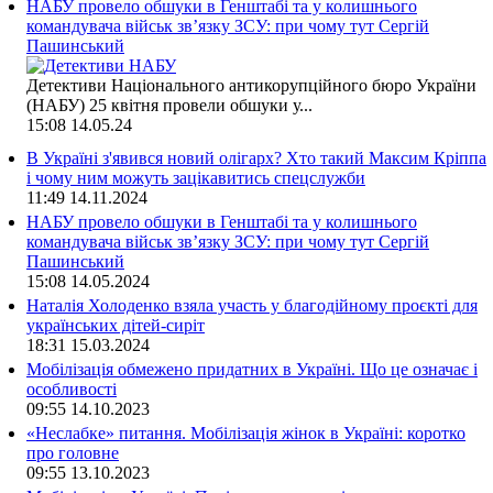
НАБУ провело обшуки в Генштабі та у колишнього
командувача військ зв’язку ЗСУ: при чому тут Сергій
Пашинський
Детективи Національного антикорупційного бюро України
(НАБУ) 25 квітня провели обшуки у...
15:08
14.05.24
В Україні з'явився новий олігарх? Хто такий Максим Кріппа
і чому ним можуть зацікавитись спецслужби
11:49
14.11.2024
НАБУ провело обшуки в Генштабі та у колишнього
командувача військ зв’язку ЗСУ: при чому тут Сергій
Пашинський
15:08
14.05.2024
Наталія Холоденко взяла участь у благодійному проєкті для
українських дітей-сиріт
18:31
15.03.2024
Мобілізація обмежено придатних в Україні. Що це означає і
особливості
09:55
14.10.2023
«Неслабке» питання. Мобілізація жінок в Україні: коротко
про головне
09:55
13.10.2023