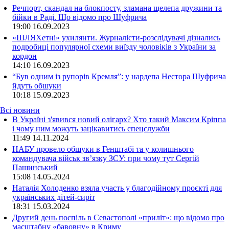
Речпорт, скандал на блокпосту, зламана щелепа дружини та
бійки в Раді. Що відомо про Шуфрича
19:00
16.09.2023
«ШЛЯХетні» ухилянти. Журналісти-розслідувачі дізнались
подробиці популярної схеми виїзду чоловіків з України за
кордон
14:10
16.09.2023
“Був одним із рупорів Кремля”: у нардепа Нестора Шуфрича
йдуть обшуки
10:18
15.09.2023
Всі новини
В Україні з'явився новий олігарх? Хто такий Максим Кріппа
і чому ним можуть зацікавитись спецслужби
11:49 14.11.2024
НАБУ провело обшуки в Генштабі та у колишнього
командувача військ зв’язку ЗСУ: при чому тут Сергій
Пашинський
15:08 14.05.2024
Наталія Холоденко взяла участь у благодійному проєкті для
українських дітей-сиріт
18:31 15.03.2024
Другий день поспіль в Севастополі «приліт»: що відомо про
масштабну «бавовну» в Криму