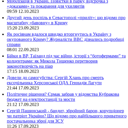
Мобілізація в Україні. Повістки в парку, відсрочка з
«доказами» та покарання для ухилянтів
09:59
12.10.2023
Другий день поспіль в Севастополі «приліт»: що відомо про
масштабну «бавовну» в Криму
15:20
23.09.2023
Як росіянам вдалося швидко вторгнутись в Україну з
окупованого Криму? Журналісти ВВС дізнались подробиці
справи
08:01
22.09.2023
Бійки в ВР, Таїланд під час війни, історії з “ботофермами” та
колцентрами: як Микола Тищенко перетворив
законотворчість на піар
17:15
18.09.2023
Довели до самогубства: Сергій Хлань про смерть
ексочільника Херсонської ОДА Геннадія Лагути
21:44
17.09.2023
Політичне рішення? Єрмак забрав у відомства Кубракова
бюджет на електростанції та мости
21:12
17.09.2023
Сергій Пашинський - бандит, збройний барон, корупціонер
чи патріот України? Що відомо про найбільшого приватного
постачальника зброї для ЗСУ
11:26
17.09.2023