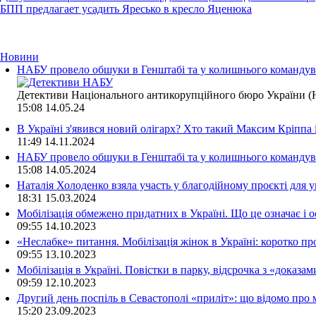
БПП предлагает усадить Яресько в кресло Яценюка
Новини
НАБУ провело обшуки в Генштабі та у колишнього командува
Детективи Національного антикорупційного бюро України (Н
15:08
14.05.24
В Україні з'явився новий олігарх? Хто такий Максим Кріппа
11:49
14.11.2024
НАБУ провело обшуки в Генштабі та у колишнього командува
15:08
14.05.2024
Наталія Холоденко взяла участь у благодійному проєкті для у
18:31
15.03.2024
Мобілізація обмежено придатних в Україні. Що це означає і 
09:55
14.10.2023
«Неслабке» питання. Мобілізація жінок в Україні: коротко пр
09:55
13.10.2023
Мобілізація в Україні. Повістки в парку, відсрочка з «доказа
09:59
12.10.2023
Другий день поспіль в Севастополі «приліт»: що відомо про
15:20
23.09.2023