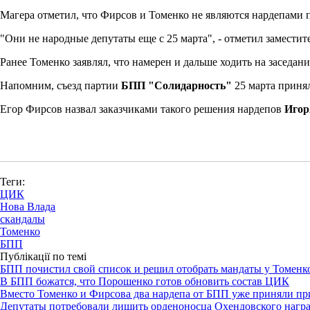
Магера отметил, что Фирсов и Томенко не являются нардепами 
"Они не народные депутаты еще с 25 марта", - отметил замести
Ранее Томенко заявлял, что намерен и дальше ходить на заседани
Напомним, съезд партии
БПП "Солидарность"
25 марта приня
Егор Фирсов назвал заказчиками такого решения нардепов
Игор
Теги:
ЦИК
Нова Влада
скандалы
Томенко
БПП
Публікації по темі
БПП почистил свой список и решил отобрать мандаты у Томенк
В БПП божатся, что Порошенко готов обновить состав ЦИК
Вместо Томенко и Фирсова два нардепа от БПП уже приняли пр
Депутаты потребовали лишить орденоносца Охендовского нагр