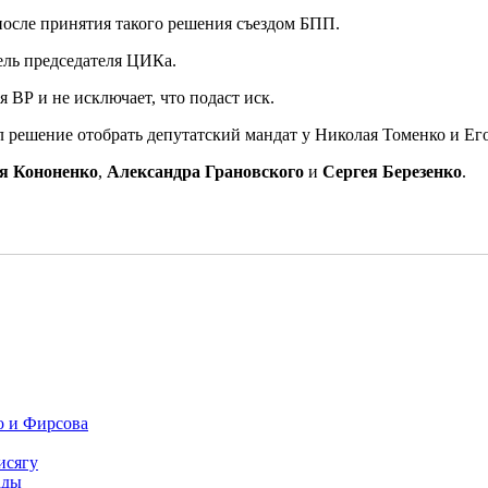
после принятия такого решения съездом БПП.
тель председателя ЦИКа.
я ВР и не исключает, что подаст иск.
л решение отобрать депутатский мандат у Николая Томенко и Е
я Кононенко
,
Александра Грановского
и
Сергея Березенко
.
о и Фирсова
исягу
ады