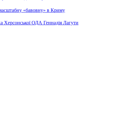
 масштабну «бавовну» в Криму
ка Херсонської ОДА Геннадія Лагути