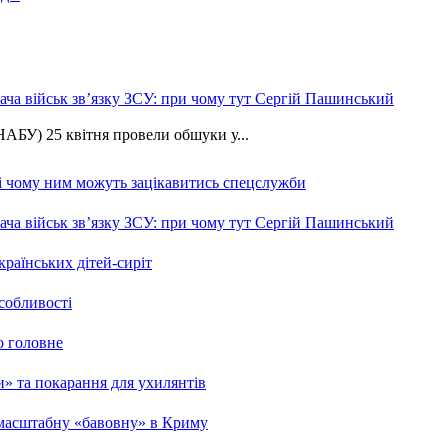
ча військ зв’язку ЗСУ: при чому тут Сергій Пашинський
АБУ) 25 квітня провели обшуки у...
 і чому ним можуть зацікавитись спецслужби
ча військ зв’язку ЗСУ: при чому тут Сергій Пашинський
країнських дітей-сиріт
особливості
о головне
ми» та покарання для ухилянтів
 масштабну «бавовну» в Криму