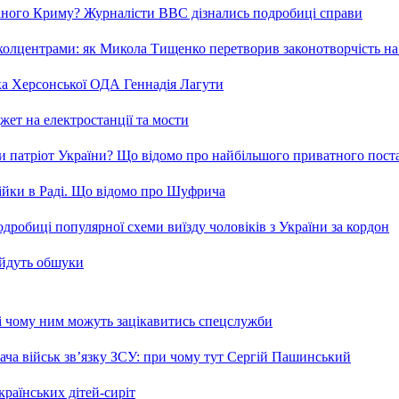
ваного Криму? Журналісти ВВС дізнались подробиці справи
та колцентрами: як Микола Тищенко перетворив законотворчість на
ка Херсонської ОДА Геннадія Лагути
ет на електростанції та мости
и патріот України? Що відомо про найбільшого приватного пост
бійки в Раді. Що відомо про Шуфрича
робиці популярної схеми виїзду чоловіків з України за кордон
 йдуть обшуки
 і чому ним можуть зацікавитись спецслужби
ча військ зв’язку ЗСУ: при чому тут Сергій Пашинський
країнських дітей-сиріт