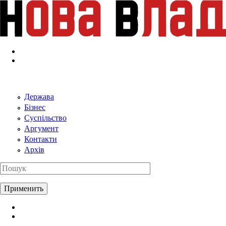
Перейти к основному содержанию
Держава
Бізнес
Суспільство
Аргумент
Контакти
Архів