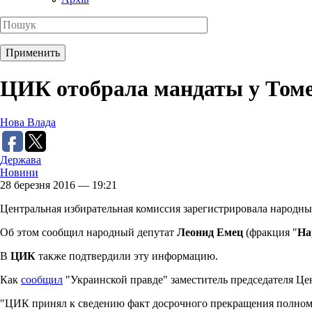
ЦИК отобрала мандаты у Томе
Нова Влада
Держава
Новини
28 березня 2016 — 19:21
Центральная избирательная комиссия зарегистрировала народн
Об этом сообщил народный депутат
Леонид Емец
(фракция "
На
В
ЦИК
также подтвердили эту информацию.
Как
сообщил
"Украинской правде" заместитель председателя Ц
"ЦИК принял к сведению факт досрочного прекращения полномоч