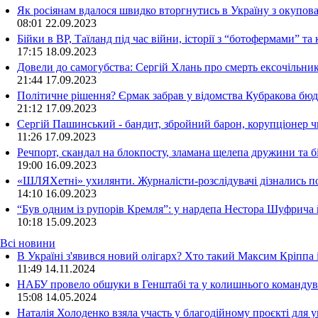
Як росіянам вдалося швидко вторгнутись в Україну з окупо
08:01
22.09.2023
Бійки в ВР, Таїланд під час війни, історії з “ботофермами” 
17:15
18.09.2023
Довели до самогубства: Сергій Хлань про смерть ексочільни
21:44
17.09.2023
Політичне рішення? Єрмак забрав у відомства Кубракова бюдж
21:12
17.09.2023
Сергій Пашинський - бандит, збройний барон, корупціонер ч
11:26
17.09.2023
Речпорт, скандал на блокпосту, зламана щелепа дружини та 
19:00
16.09.2023
«ШЛЯХетні» ухилянти. Журналісти-розслідувачі дізнались под
14:10
16.09.2023
“Був одним із рупорів Кремля”: у нардепа Нестора Шуфрича
10:18
15.09.2023
Всі новини
В Україні з'явився новий олігарх? Хто такий Максим Кріппа
11:49 14.11.2024
НАБУ провело обшуки в Генштабі та у колишнього командува
15:08 14.05.2024
Наталія Холоденко взяла участь у благодійному проєкті для у