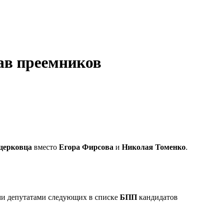
ав преемников
церковца
вместо
Егора Фирсова
и
Николая Томенко
.
ми депутатами следующих в списке
БПП
кандидатов