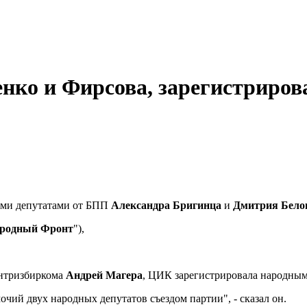
нко и Фирсова, зарегистриров
ыми депутатами от БПП
Александра Бригинца
и
Дмитрия Бело
родный Фронт
"),
ентризбиркома
Андрей Магера
, ЦИК зарегистрировала народны
ий двух народных депутатов съездом партии", - сказал он.