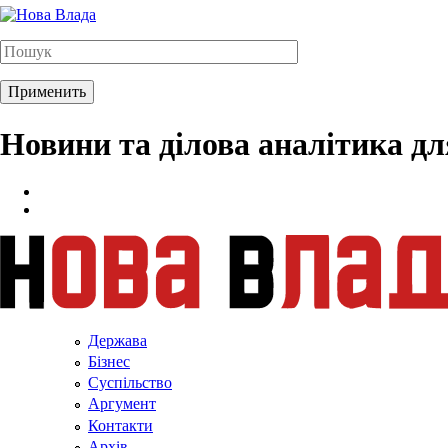
Новини та ділова аналітика д
Держава
Бізнес
Суспільство
Аргумент
Контакти
Архів