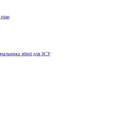
 піар
ачальника зброї для ЗСУ